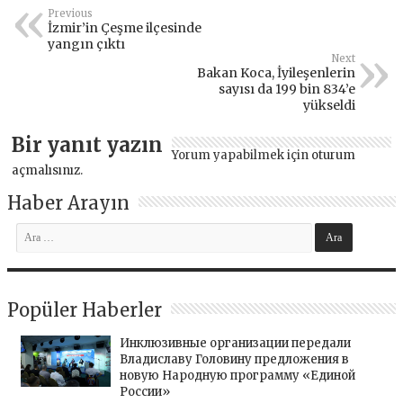
Previous
İzmir’in Çeşme ilçesinde
yangın çıktı
Next
Bakan Koca, İyileşenlerin
sayısı da 199 bin 834’e
yükseldi
Bir yanıt yazın
Yorum yapabilmek için
oturum
açmalısınız
.
Haber Arayın
Popüler Haberler
Инклюзивные организации передали
Владиславу Головину предложения в
новую Народную программу «Единой
России»