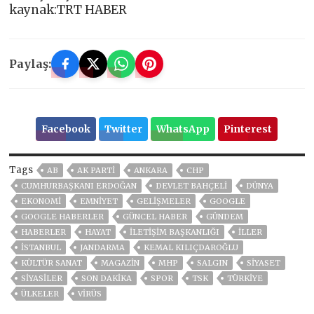
kaynak:TRT HABER
Paylaş:
Facebook
Twitter
WhatsApp
Pinterest
Tags
AB
AK PARTİ
ANKARA
CHP
CUMHURBAŞKANI ERDOĞAN
DEVLET BAHÇELİ
DÜNYA
EKONOMİ
EMNİYET
GELIŞMELER
GOOGLE
GOOGLE HABERLER
GÜNCEL HABER
GÜNDEM
HABERLER
HAYAT
İLETİŞİM BAŞKANLIĞI
İLLER
ISTANBUL
JANDARMA
KEMAL KILIÇDAROĞLU
KÜLTÜR SANAT
MAGAZİN
MHP
SALGIN
SİYASET
SİYASİLER
SON DAKIKA
SPOR
TSK
TÜRKİYE
ÜLKELER
VIRÜS