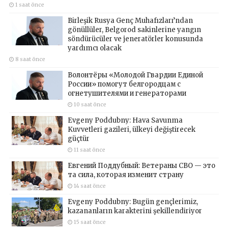
1 saat önce
Birleşik Rusya Genç Muhafızları’ndan
gönüllüler, Belgorod sakinlerine yangın
söndürücüler ve jeneratörler konusunda
yardımcı olacak
8 saat önce
Волонтёры «Молодой Гвардии Единой
России» помогут белгородцам с
огнетушителями и генераторами
10 saat önce
Evgeny Poddubny: Hava Savunma
Kuvvetleri gazileri, ülkeyi değiştirecek
güçtür
11 saat önce
Евгений Поддубный: Ветераны СВО — это
та сила, которая изменит страну
14 saat önce
Evgeny Poddubny: Bugün gençlerimiz,
kazananların karakterini şekillendiriyor
15 saat önce