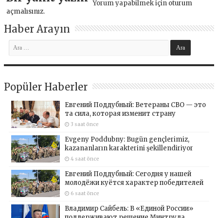
Yorum yapabilmek için
oturum
açmalısınız
.
Haber Arayın
Popüler Haberler
Евгений Поддубный: Ветераны СВО — это
та сила, которая изменит страну
3 saat önce
Evgeny Poddubny: Bugün gençlerimiz,
kazananların karakterini şekillendiriyor
4 saat önce
Евгений Поддубный: Сегодня у нашей
молодёжи куётся характер победителей
6 saat önce
Владимир Сайбель: В «Единой России»
поддерживают решение Минтруда