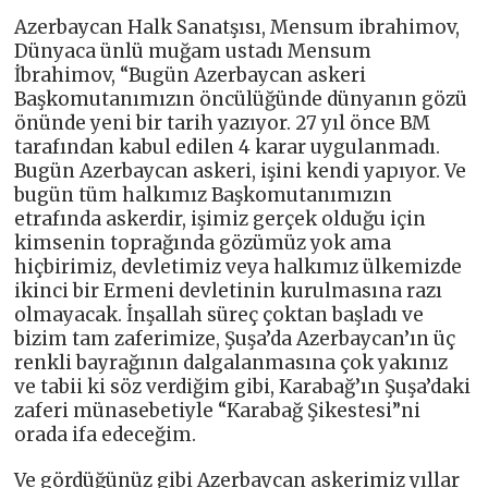
Azerbaycan Halk Sanatşısı, Mensum ibrahimov,
Dünyaca ünlü muğam ustadı Mensum
İbrahimov, “Bugün Azerbaycan askeri
Başkomutanımızın öncülüğünde dünyanın gözü
önünde yeni bir tarih yazıyor. 27 yıl önce BM
tarafından kabul edilen 4 karar uygulanmadı.
Bugün Azerbaycan askeri, işini kendi yapıyor. Ve
bugün tüm halkımız Başkomutanımızın
etrafında askerdir, işimiz gerçek olduğu için
kimsenin toprağında gözümüz yok ama
hiçbirimiz, devletimiz veya halkımız ülkemizde
ikinci bir Ermeni devletinin kurulmasına razı
olmayacak. İnşallah süreç çoktan başladı ve
bizim tam zaferimize, Şuşa’da Azerbaycan’ın üç
renkli bayrağının dalgalanmasına çok yakınız
ve tabii ki söz verdiğim gibi, Karabağ’ın Şuşa’daki
zaferi münasebetiyle “Karabağ Şikestesi”ni
orada ifa edeceğim.
Ve gördüğünüz gibi Azerbaycan askerimiz yıllar