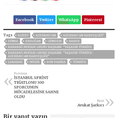
Facebook
Twitter
WhatsApp
Pinterest
Tags
ALIYEV
AZERBAYCAN
AZERBAYCAN KARDEŞLİĞİ”
DÜNYA
ERDOĞAN
GÜNDEM
HABER
KARABAĞ MUĞAM GRUBU BAŞKANI “YAŞASIN TÜRKİYE
KARABAĞ MUĞAM GRUBU BAŞKANI “YAŞASIN TÜRKİYE-
AZERBAYCAN KARDEŞLİĞİ”
LARABAĞ
MÜZIK
SON DAKIKA
TÜRKİYE
Previous
İSTANBUL SPRİNT
TRİATLONU 300
SPORCUNUN
MÜCADELESİNE SAHNE
OLDU
Next
Avukat Şarkıcı
Bir yanıt yazın