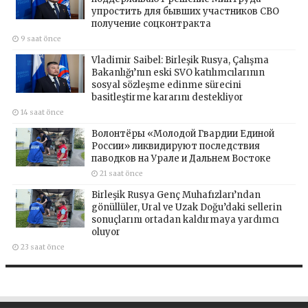
упростить для бывших участников СВО
получение соцконтракта
9 saat önce
Vladimir Saibel: Birleşik Rusya, Çalışma
Bakanlığı’nın eski SVO katılımcılarının
sosyal sözleşme edinme sürecini
basitleştirme kararını destekliyor
14 saat önce
Волонтёры «Молодой Гвардии Единой
России» ликвидируют последствия
паводков на Урале и Дальнем Востоке
21 saat önce
Birleşik Rusya Genç Muhafızları’ndan
gönüllüler, Ural ve Uzak Doğu’daki sellerin
sonuçlarını ortadan kaldırmaya yardımcı
oluyor
23 saat önce