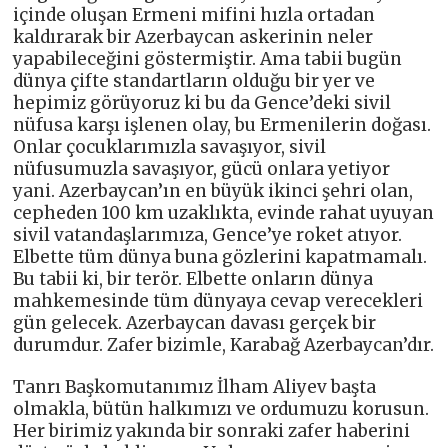
içinde oluşan Ermeni mifini hızla ortadan
kaldırarak bir Azerbaycan askerinin neler
yapabileceğini göstermiştir. Ama tabii bugün
dünya çifte standartların olduğu bir yer ve
hepimiz görüyoruz ki bu da Gence’deki sivil
nüfusa karşı işlenen olay, bu Ermenilerin doğası.
Onlar çocuklarımızla savaşıyor, sivil
nüfusumuzla savaşıyor, gücü onlara yetiyor
yani. Azerbaycan’ın en büyük ikinci şehri olan,
cepheden 100 km uzaklıkta, evinde rahat uyuyan
sivil vatandaşlarımıza, Gence’ye roket atıyor.
Elbette tüm dünya buna gözlerini kapatmamalı.
Bu tabii ki, bir terör. Elbette onların dünya
mahkemesinde tüm dünyaya cevap verecekleri
gün gelecek. Azerbaycan davası gerçek bir
durumdur. Zafer bizimle, Karabağ Azerbaycan’dır.
Tanrı Başkomutanımız İlham Aliyev başta
olmakla, bütün halkımızı ve ordumuzu korusun.
Her birimiz yakında bir sonraki zafer haberini