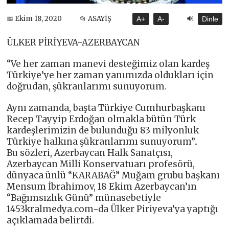
🔊
📅 Ekim 18, 2020
📂 ASAYİŞ
A+
A-
Dinle
ÜLKER PİRİYEVA-AZERBAYCAN
“Ve her zaman manevi desteğimiz olan kardeş
Türkiye’ye her zaman yanımızda oldukları için
doğrudan, şükranlarımı sunuyorum.
Aynı zamanda, başta Türkiye Cumhurbaşkanı
Recep Tayyip Erdoğan olmakla bütün Türk
kardeşlerimizin de bulunduğu 83 milyonluk
Türkiye halkına şükranlarımı sunuyorum”..
Bu sözleri, Azerbaycan Halk Sanatçısı,
Azerbaycan Milli Konservatuarı profesörü,
dünyaca ünlü “KARABAĞ” Muğam grubu başkanı
Mensum İbrahimov, 18 Ekim Azerbaycan’ın
“Bağımsızlık Günü” münasebetiyle
1453kralmedya.com-da Ülker Piriyeva’ya yaptığı
açıklamada belirtdi.