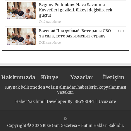
Evgeny Poddubny: Hava Savunma
Kuvvetleri gazileri, ülkeyi değiştirecek
güçtür
19 saat önce
Евгений Поддубный: Ветераны СВО — это
та сила, которая изменит страну
21 saat önce
Hakkımızda
Künye
Yazarlar
İletişim
Kaynak belirtmeden ve izin almadan haberlerin kopyalanması
yasaktır.
Haber Yazılımı
| Developer By;
BEYNSOFT
|
Ucuz site
Copyright © 2026 Rize Gün Gazetesi - Bütün Hakları Saklıdır.