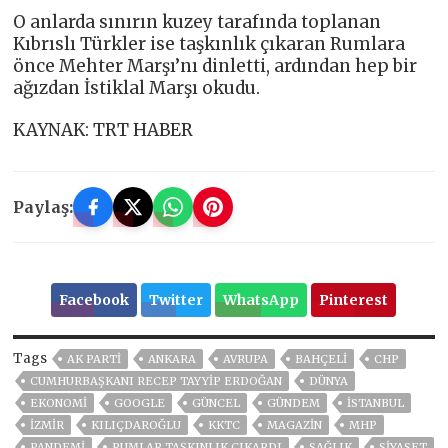
O anlarda sınırın kuzey tarafında toplanan
Kıbrıslı Türkler ise taşkınlık çıkaran Rumlara
önce Mehter Marşı’nı dinletti, ardından hep bir
ağızdan İstiklal Marşı okudu.
KAYNAK: TRT HABER
Paylaş:
Facebook
Twitter
WhatsApp
Pinterest
Tags
AK PARTİ
ANKARA
AVRUPA
BAHÇELİ
CHP
CUMHURBAŞKANI RECEP TAYYIP ERDOĞAN
DÜNYA
EKONOMİ
GOOGLE
GÜNCEL
GÜNDEM
ISTANBUL
İZMIR
KILIÇDAROĞLU
KKTC
MAGAZİN
MHP
PANDEMİ
RUMLAR TAŞKINLIK ÇIKARDI
SAĞLIK
SİYASET