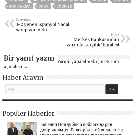
SON DAKIKA
SPOR
TÜRKİYE
Previous
3-0 yenen İspanyol Nadal,
şampiyon oldu
Next
Merkez Bankasından
‘zorunlu karşılık’ hamlesi
Bir yanıt yazın
Yorum yapabilmek için
oturum
açmalısınız
.
Haber Arayın
Popüler Haberler
Евгений Поддубный поблагодарил
добровольцев Белгородской области за