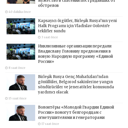
мужество в спасении пострадавших от
обстрелов
40 dakika önce
Kapsayıcı örgütler, Birleşik Rusya’nın yeni
Halk Programı için Vladislav Golovin’e
teklifler sundu
3 saat önce
Инклюзивные организации передали
Владиславу Головину предложения в
новую Народную программу «Единой
России»
8 saat önce
Birleşik Rusya Genç Muhafızları’ndan
gönüllüler, Belgorod sakinlerine yangın
söndürücüler ve jeneratörler konusunda
yardımcı olacak
15 saat önce
Волонтёры «Молодой Гвардии Единой
России» помогут белгородцам с
огнетушителями и генераторами
17 saat önce