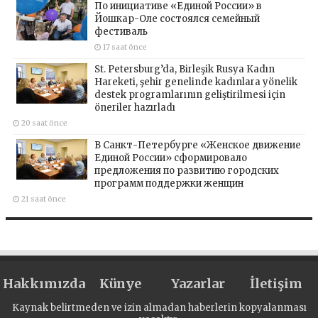
По инициативе «Единой России» в
Йошкар-Оле состоялся семейный
фестиваль
17 saat önce
St. Petersburg’da, Birleşik Rusya Kadın
Hareketi, şehir genelinde kadınlara yönelik
destek programlarının geliştirilmesi için
öneriler hazırladı
20 saat önce
В Санкт-Петербурге «Женское движение
Единой России» сформировало
предложения по развитию городских
программ поддержки женщин
21 saat önce
Hakkımızda
Künye
Yazarlar
İletişim
Kaynak belirtmeden ve izin almadan haberlerin kopyalanması