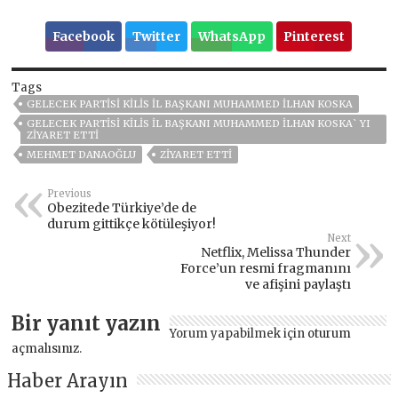
Facebook
Twitter
WhatsApp
Pinterest
Tags
GELECEK PARTISI KILIS İL BAŞKANI MUHAMMED İLHAN KOSKA
GELECEK PARTISI KILIS İL BAŞKANI MUHAMMED İLHAN KOSKA` YI
ZIYARET ETTI
MEHMET DANAOĞLU
ZİYARET ETTİ
Previous
Obezitede Türkiye’de de
durum gittikçe kötüleşiyor!
Next
Netflix, Melissa Thunder
Force’un resmi fragmanını
ve afişini paylaştı
Bir yanıt yazın
Yorum yapabilmek için
oturum
açmalısınız
.
Haber Arayın