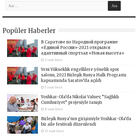
Popüler Haberler
В Саратове по Народной программе
«Единой России»-2021 открылся
адаптивный спортзал «Новая высота»
2 saat önce
Yeni Yükseklik engellilere yönelik spor
salonu, 2021 Birleşik Rusya Halk Programı
kapsamında Saratov’da açıldı
5 saat önce
Yoshkar-Ola’da Nikolai Valuev, “Sağlıklı
Cumhuriyet” projesiyle tanıştı
8 saat önce
Birleşik Rusya’nın girişimiyle Yoshkar-Ola’da
bir aile festivali düzenlendi
15 saat önce