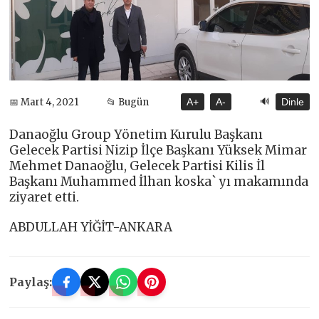
🔊
📅 Mart 4, 2021
📂 Bugün
A+
A-
Dinle
Danaoğlu Group Yönetim Kurulu Başkanı
Gelecek Partisi Nizip İlçe Başkanı Yüksek Mimar
Mehmet Danaoğlu, Gelecek Partisi Kilis İl
Başkanı Muhammed İlhan koska` yı makamında
ziyaret etti.
ABDULLAH YİĞİT-ANKARA
Paylaş: