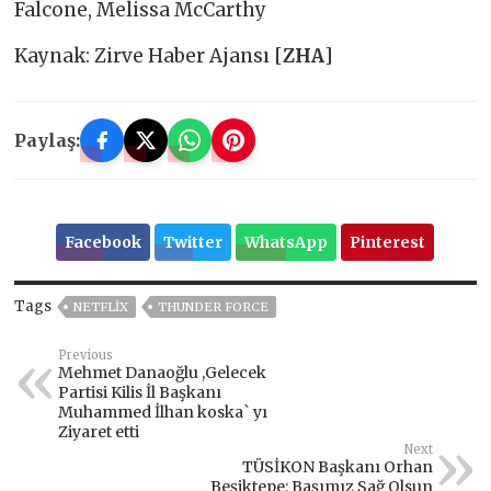
Falcone, Melissa McCarthy
Kaynak: Zirve Haber Ajansı [
ZHA
]
Paylaş:
Facebook
Twitter
WhatsApp
Pinterest
Tags
NETFLIX
THUNDER FORCE
Previous
Mehmet Danaoğlu ,Gelecek
Partisi Kilis İl Başkanı
Muhammed İlhan koska` yı
Ziyaret etti
Next
TÜSİKON Başkanı Orhan
Beşiktepe: Başımız Sağ Olsun