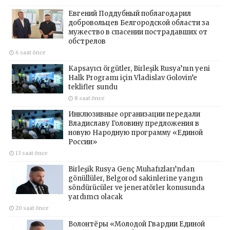
Евгений Поддубный поблагодарил
добровольцев Белгородской области за
мужество в спасении пострадавших от
обстрелов
6 saat önce
Kapsayıcı örgütler, Birleşik Rusya’nın yeni
Halk Programı için Vladislav Golovin’e
teklifler sundu
8 saat önce
Инклюзивные организации передали
Владиславу Головину предложения в
новую Народную программу «Единой
России»
13 saat önce
Birleşik Rusya Genç Muhafızları’ndan
gönüllüler, Belgorod sakinlerine yangın
söndürücüler ve jeneratörler konusunda
yardımcı olacak
20 saat önce
Волонтёры «Молодой Гвардии Единой