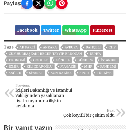
Paylaş:
Facebook
Twitter
WhatsApp
Pinterest
Tags
AK PARTİ
ANKARA
AVRUPA
BAHÇELİ
CHP
CUMHURBAŞKANI RECEP TAYYIP ERDOĞAN
DÜNYA
EKONOMİ
GOOGLE
GÜNCEL
GÜNDEM
ISTANBUL
İZMIR
KILIÇDAROĞLU
MAGAZİN
MHP
PANDEMİ
SAĞLIK
SİYASET
SON DAKIKA
SPOR
TÜRKİYE
Previous
İçişleri Bakanlığı ve İstanbul
Valiliği’nden yasaklanan
tiyatro oyununa ilişkin
açıklama
Next
Çok keyifli bir çekim oldu
Bir yanıt yazın