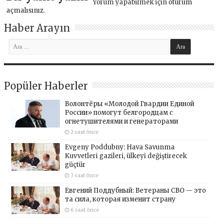
Yorum yapabilmek için
oturum
açmalısınız
.
Haber Arayın
Popüler Haberler
Волонтёры «Молодой Гвардии Единой
России» помогут белгородцам с
огнетушителями и генераторами
2 saat önce
Evgeny Poddubny: Hava Savunma
Kuvvetleri gazileri, ülkeyi değiştirecek
güçtür
3 saat önce
Евгений Поддубный: Ветераны СВО — это
та сила, которая изменит страну
6 saat önce