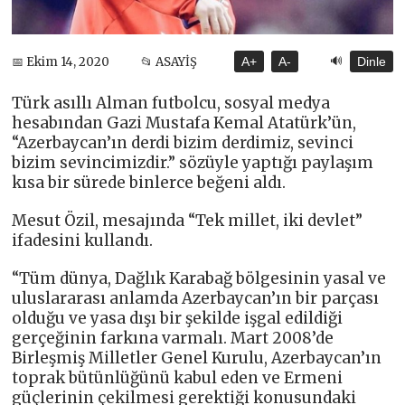
🔊
📅 Ekim 14, 2020
📂 ASAYİŞ
A+
A-
Dinle
Türk asıllı Alman futbolcu, sosyal medya
hesabından Gazi Mustafa Kemal Atatürk’ün,
“Azerbaycan’ın derdi bizim derdimiz, sevinci
bizim sevincimizdir.” sözüyle yaptığı paylaşım
kısa bir sürede binlerce beğeni aldı.
Mesut Özil, mesajında “Tek millet, iki devlet”
ifadesini kullandı.
“Tüm dünya, Dağlık Karabağ bölgesinin yasal ve
uluslararası anlamda Azerbaycan’ın bir parçası
olduğu ve yasa dışı bir şekilde işgal edildiği
gerçeğinin farkına varmalı. Mart 2008’de
Birleşmiş Milletler Genel Kurulu, Azerbaycan’ın
toprak bütünlüğünü kabul eden ve Ermeni
güçlerinin çekilmesi gerektiği konusundaki