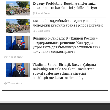
Evgeny Poddubny: Bugün gençlerimiz,
kazananların karakterini şekillendiriyor
7 saat önce
Евгений Поддубный: Сегодня у нашей
молодёжи куётся характер победителей
9 saat önce
Владимир Сайбель: В «Единой России»
поддерживают решение Минтруда
упростить для бывших участников СВО
получение соцконтракта
12 saat önce
Vladimir Saibel: Birleşik Rusya, Çalışma
Bakanlığı’nın eski SVO katılımcılarının
sosyal sözleşme edinme sürecini
basitleştirme kararını destekliyor
17 saat önce