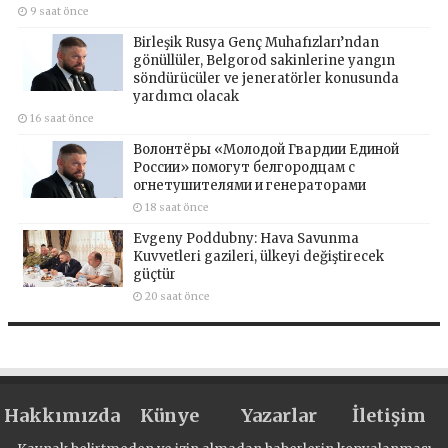
9 saat önce
Birleşik Rusya Genç Muhafızları’ndan
gönüllüler, Belgorod sakinlerine yangın
söndürücüler ve jeneratörler konusunda
yardımcı olacak
16 saat önce
Волонтёры «Молодой Гвардии Единой
России» помогут белгородцам с
огнетушителями и генераторами
18 saat önce
Evgeny Poddubny: Hava Savunma
Kuvvetleri gazileri, ülkeyi değiştirecek
güçtür
20 saat önce
Hakkımızda
Künye
Yazarlar
İletişim