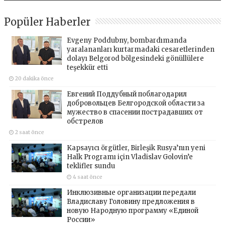
Popüler Haberler
Evgeny Poddubny, bombardımanda
yaralananları kurtarmadaki cesaretlerinden
dolayı Belgorod bölgesindeki gönüllülere
teşekkür etti
20 dakika önce
Евгений Поддубный поблагодарил
добровольцев Белгородской области за
мужество в спасении пострадавших от
обстрелов
2 saat önce
Kapsayıcı örgütler, Birleşik Rusya’nın yeni
Halk Programı için Vladislav Golovin’e
teklifler sundu
4 saat önce
Инклюзивные организации передали
Владиславу Головину предложения в
новую Народную программу «Единой
России»