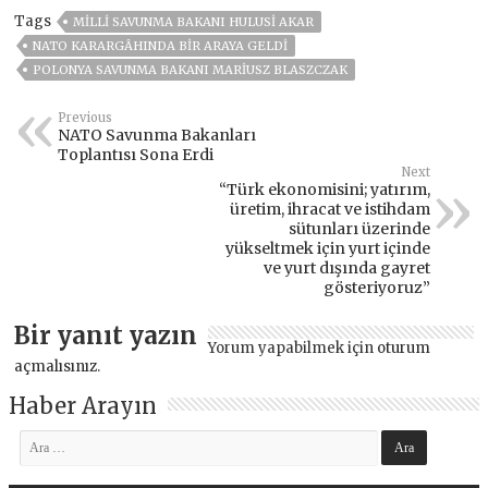
Tags
MILLI SAVUNMA BAKANI HULUSI AKAR
NATO KARARGÂHINDA BIR ARAYA GELDI
POLONYA SAVUNMA BAKANI MARIUSZ BLASZCZAK
Previous
NATO Savunma Bakanları
Toplantısı Sona Erdi
Next
“Türk ekonomisini; yatırım,
üretim, ihracat ve istihdam
sütunları üzerinde
yükseltmek için yurt içinde
ve yurt dışında gayret
gösteriyoruz”
Bir yanıt yazın
Yorum yapabilmek için
oturum
açmalısınız
.
Haber Arayın