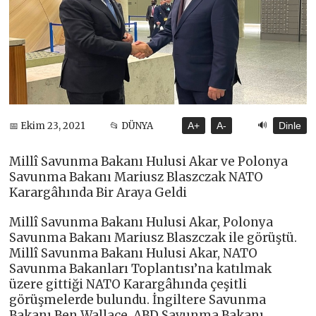
🔊
📅 Ekim 23, 2021
📂 DÜNYA
A+
A-
Dinle
Millî Savunma Bakanı Hulusi Akar ve Polonya
Savunma Bakanı Mariusz Blaszczak NATO
Karargâhında Bir Araya Geldi
Millî Savunma Bakanı Hulusi Akar, Polonya
Savunma Bakanı Mariusz Blaszczak ile görüştü.
Millî Savunma Bakanı Hulusi Akar, NATO
Savunma Bakanları Toplantısı’na katılmak
üzere gittiği NATO Karargâhında çeşitli
görüşmelerde bulundu. İngiltere Savunma
Bakanı Ben Wallace, ABD Savunma Bakanı