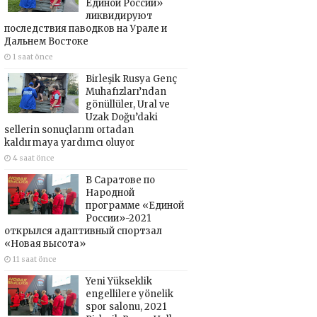
Единой России»
ликвидируют
последствия паводков на Урале и
Дальнем Востоке
1 saat önce
Birleşik Rusya Genç
Muhafızları’ndan
gönüllüler, Ural ve
Uzak Doğu’daki
sellerin sonuçlarını ortadan
kaldırmaya yardımcı oluyor
4 saat önce
В Саратове по
Народной
программе «Единой
России»-2021
открылся адаптивный спортзал
«Новая высота»
11 saat önce
Yeni Yükseklik
engellilere yönelik
spor salonu, 2021