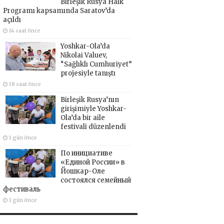
Birleşik Rusya Halk
Programı kapsamında Saratov’da
açıldı
14 saat önce
Yoshkar-Ola’da
Nikolai Valuev,
“Sağlıklı Cumhuriyet”
projesiyle tanıştı
18 saat önce
Birleşik Rusya’nın
girişimiyle Yoshkar-
Ola’da bir aile
festivali düzenlendi
1 gün önce
По инициативе
«Единой России» в
Йошкар-Оле
состоялся семейный
фестиваль
1 gün önce