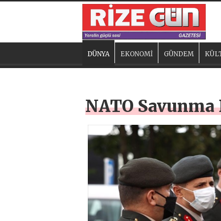
DÜNYA
EKONOMİ
GÜNDEM
KÜL
NATO Savunma Ba