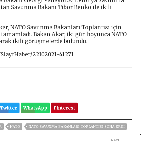
ma Bakanı Georgi Panayotov, Letonya Savunma
stan Savunma Bakanı Tibor Benko ile ikili
kar, NATO Savunma Bakanları Toplantısı için
ı tamamladı. Bakan Akar, iki gün boyunca NATO
rak ikili görüşmelerde bulundu.
/SlaytHaber/22102021-41271
Twitter
WhatsApp
Pinterest
R
NATO
NATO SAVUNMA BAKANLARI TOPLANTISI SONA ERDI
Next