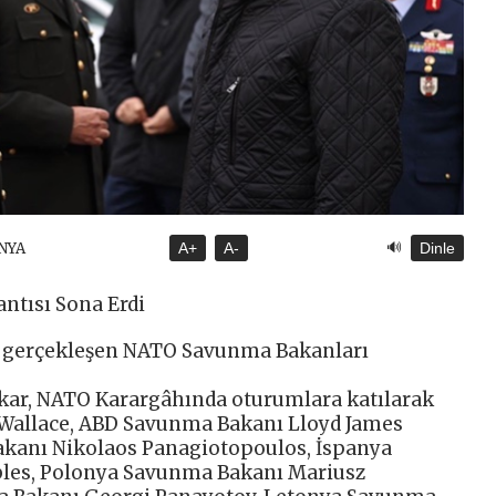
🔊
NYA
A+
A-
Dinle
ntısı Sona Erdi
de gerçekleşen NATO Savunma Bakanları
kar, NATO Karargâhında oturumlara katılarak
 Wallace, ABD Savunma Bakanı Lloyd James
akanı Nikolaos Panagiotopoulos, İspanya
les, Polonya Savunma Bakanı Mariusz