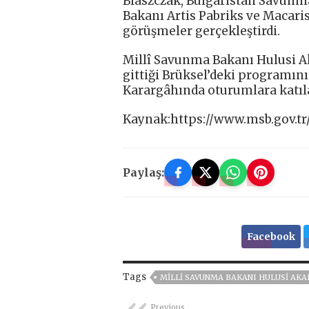
Blaszczak, Bulgaristan Savun
Bakanı Artis Pabriks ve Macari
görüşmeler gerçekleştirdi.
Millî Savunma Bakanı Hulusi A
gittiği Brüksel’deki programın
Karargâhında oturumlara katıla
Kaynak:https://www.msb.gov.tr
Paylaş:
Facebook
Tags
MILLI SAVUNMA BAKANI HULUSI AKA
Previous