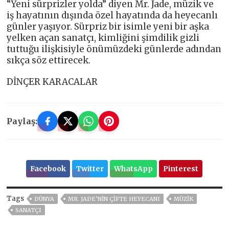
“Yeni sürprizler yolda” diyen Mr. Jade, müzik ve
iş hayatının dışında özel hayatında da heyecanlı
günler yaşıyor. Sürpriz bir isimle yeni bir aşka
yelken açan sanatçı, kimliğini şimdilik gizli
tuttuğu ilişkisiyle önümüzdeki günlerde adından
sıkça söz ettirecek.
DİNÇER KARACALAR
Paylaş:
Facebook
Twitter
WhatsApp
Pinterest
Tags
DÜNYA
MR. JADE’NIN ÇIFTE HEYECANI
MÜZIK
SANATÇI