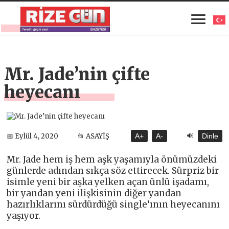
Mr. Jade’nin çifte
heyecanı
🔊
📅 Eylül 4, 2020
📂 ASAYİŞ
A+
A-
Dinle
Mr. Jade hem iş hem aşk yaşamıyla önümüzdeki
günlerde adından sıkça söz ettirecek. Sürpriz bir
isimle yeni bir aşka yelken açan ünlü işadamı,
bir yandan yeni ilişkisinin diğer yandan
hazırlıklarını sürdürdüğü single’ının heyecanını
yaşıyor.