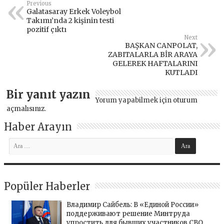
Previous
Galatasaray Erkek Voleybol
Takımı’nda 2 kişinin testi
pozitif çıktı
Next
BAŞKAN CANPOLAT,
ZABITALARLA BİR ARAYA
GELEREK HAFTALARINI
KUTLADI
Bir yanıt yazın
Yorum yapabilmek için
oturum
açmalısınız
.
Haber Arayın
Popüler Haberler
Владимир Сайбель: В «Единой России»
поддерживают решение Минтруда
упростить для бывших участников СВО