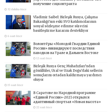
получение соцконтракта
32 dakika önce
Vladimir Saibel: Birleşik Rusya, Çalışma
Bakanlığı’nın eski SVO katılımcılarının
sosyal sözleşme edinme sürecini
basitleştirme kararını destekliyor
6 saat önce
Волонтёры «Молодой Гвардии Единой
России» ликвидируют последствия
паводков на Урале и Дальнем Востоке
12 saat önce
Birleşik Rusya Genç Muhafızları’ndan
gönüllüler, Ural ve Uzak Doğu’daki sellerin
sonuçlarını ortadan kaldırmaya yardımcı
oluyor
15 saat önce
В Саратове по Народной программе
«Единой России»-2021 открылся
адаптивный спортзал «Новая высота»
22 saat önce