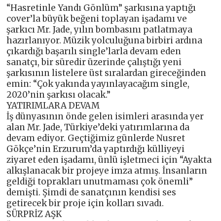
“Hasretinle Yandı Gönlüm” şarkısına yaptığı
cover’la büyük beğeni toplayan işadamı ve
şarkıcı Mr. Jade, yılın bombasını patlatmaya
hazırlanıyor. Müzik yolculuğuna birbiri ardına
çıkardığı başarılı single’larla devam eden
sanatçı, bir süredir üzerinde çalıştığı yeni
şarkısının listelere üst sıralardan gireceğinden
emin: “Çok yakında yayınlayacağım single,
2020’nin şarkısı olacak.”
YATIRIMLARA DEVAM
İş dünyasının önde gelen isimleri arasında yer
alan Mr. Jade, Türkiye’deki yatırımlarına da
devam ediyor. Geçtiğimiz günlerde Nusret
Gökçe’nin Erzurum’da yaptırdığı külliyeyi
ziyaret eden işadamı, ünlü işletmeci için “Ayakta
alkışlanacak bir projeye imza atmış. İnsanların
geldiği toprakları unutmaması çok önemli”
demişti. Şimdi de sanatçının kendisi ses
getirecek bir proje için kolları sıvadı.
SÜRPRİZ AŞK