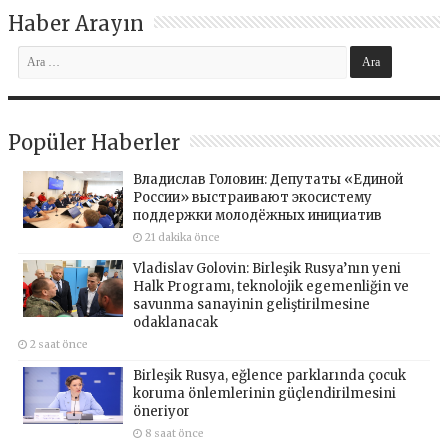
Haber Arayın
Popüler Haberler
Владислав Головин: Депутаты «Единой
России» выстраивают экосистему
поддержки молодёжных инициатив
21 dakika önce
Vladislav Golovin: Birleşik Rusya’nın yeni
Halk Programı, teknolojik egemenliğin ve
savunma sanayinin geliştirilmesine
odaklanacak
2 saat önce
Birleşik Rusya, eğlence parklarında çocuk
koruma önlemlerinin güçlendirilmesini
öneriyor
8 saat önce