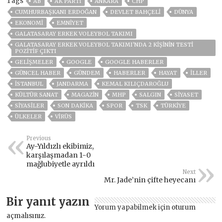
Tags
AB
AK PARTİ
ANKARA
CHP
CUMHURBAŞKANI ERDOĞAN
DEVLET BAHÇELİ
DÜNYA
EKONOMİ
EMNİYET
GALATASARAY ERKEK VOLEYBOL TAKIMI
GALATASARAY ERKEK VOLEYBOL TAKIMI'NDA 2 KIŞININ TESTI
POZITIF ÇIKTI
GELIŞMELER
GOOGLE
GOOGLE HABERLER
GÜNCEL HABER
GÜNDEM
HABERLER
HAYAT
İLLER
ISTANBUL
JANDARMA
KEMAL KILIÇDAROĞLU
KÜLTÜR SANAT
MAGAZİN
MHP
SALGIN
SİYASET
SİYASİLER
SON DAKIKA
SPOR
TSK
TÜRKİYE
ÜLKELER
VIRÜS
Previous
Ay-Yıldızlı ekibimiz,
karşılaşmadan 1-0
mağlubiyetle ayrıldı
Next
Mr. Jade’nin çifte heyecanı
Bir yanıt yazın
Yorum yapabilmek için
oturum
açmalısınız
.