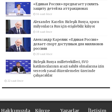
«Единая Россия» предлагает усилить
защиту детей на аттракционах
16 saat önce
Alexander Karelin: Birleşik Rusya, sporu
milyonlarca Rus için erişilebilir kılıyor
18 saat önce
Александр Карелин: «Единая Россия»
делает спорт доступным для миллионов
россиян
20 saat önce
Birleşik Rusya milletvekilleri, SVO
katılımcılarının arazi sahibi olmalarına izin
verecek yasal düzenlemeler üzerinde
çalışacaklar
22 saat önce
Hakkımızda
Künye
Yazarlar
İletişim