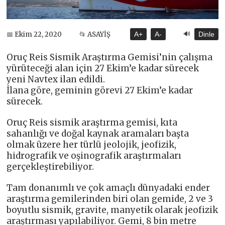
🔊
📅 Ekim 22, 2020
📂 ASAYİŞ
A+
A-
Dinle
Oruç Reis Sismik Araştırma Gemisi’nin çalışma
yürüteceği alan için 27 Ekim’e kadar sürecek
yeni Navtex ilan edildi.
İlana göre, geminin görevi 27 Ekim’e kadar
sürecek.
Oruç Reis sismik araştırma gemisi, kıta
sahanlığı ve doğal kaynak aramaları başta
olmak üzere her türlü jeolojik, jeofizik,
hidrografik ve oşinografik araştırmaları
gerçekleştirebiliyor.
Tam donanımlı ve çok amaçlı dünyadaki ender
araştırma gemilerinden biri olan gemide, 2 ve 3
boyutlu sismik, gravite, manyetik olarak jeofizik
araştırması yapılabiliyor. Gemi, 8 bin metre