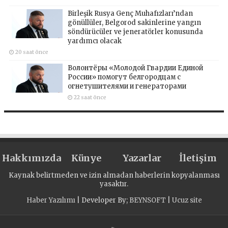
Birleşik Rusya Genç Muhafızları’ndan
gönüllüler, Belgorod sakinlerine yangın
söndürücüler ve jeneratörler konusunda
yardımcı olacak
20 saat önce
Волонтёры «Молодой Гвардии Единой
России» помогут белгородцам с
огнетушителями и генераторами
22 saat önce
Hakkımızda
Künye
Yazarlar
İletişim
Kaynak belirtmeden ve izin almadan haberlerin kopyalanması
yasaktır.
Haber Yazılımı
| Developer By;
BEYNSOFT
|
Ucuz site