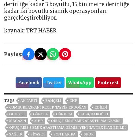
derinliğe kadar 3 boyutlu, 15 bin metre derinliğe
kadar iki boyutlu sismik operasyonları
gerçekleştirebiliyor.
kaynak: TRT HABER
Paylaş:
Facebook
Twitter
WhatsApp
Pinterest
Tags
AK PARTİ
BAHÇELİ
CHP
CUMHURBAŞKANI RECEP TAYYIP ERDOĞAN
EDILDI
GOOGLE
GÜNCEL
GÜNDEM
KILIÇDAROĞLU
MAGAZİN
MHP
ORUÇ REIS SISMIK ARAŞTIRMA GEMISI
ORUÇ REIS SISMIK ARAŞTIRMA GEMISI YENI NAVTEX ILAN EDILDI
SAĞLIK
SİYASET
SON DAKIKA
SPOR