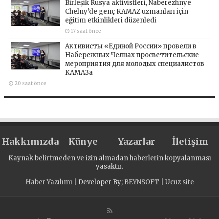
Birleşik Rusya aktivistleri, Naberezhnye
Chelny’de genç KAMAZ uzmanları için
eğitim etkinlikleri düzenledi
17 saat önce
Активисты «Единой России» провели в
Набережных Челнах просветительские
мероприятия для молодых специалистов
КАМАЗа
20 saat önce
Hakkımızda
Künye
Yazarlar
İletişim
Kaynak belirtmeden ve izin almadan haberlerin kopyalanması
yasaktır.
Haber Yazılımı
| Developer By;
BEYNSOFT
|
Ucuz site