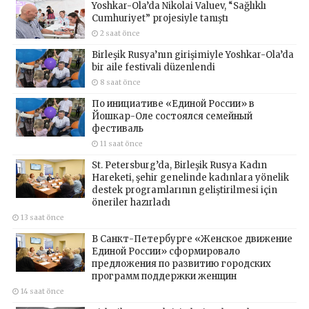
Yoshkar-Ola’da Nikolai Valuev, “Sağlıklı
Cumhuriyet” projesiyle tanıştı
2 saat önce
Birleşik Rusya’nın girişimiyle Yoshkar-Ola’da
bir aile festivali düzenlendi
8 saat önce
По инициативе «Единой России» в
Йошкар-Оле состоялся семейный
фестиваль
11 saat önce
St. Petersburg’da, Birleşik Rusya Kadın
Hareketi, şehir genelinde kadınlara yönelik
destek programlarının geliştirilmesi için
öneriler hazırladı
13 saat önce
В Санкт-Петербурге «Женское движение
Единой России» сформировало
предложения по развитию городских
программ поддержки женщин
14 saat önce