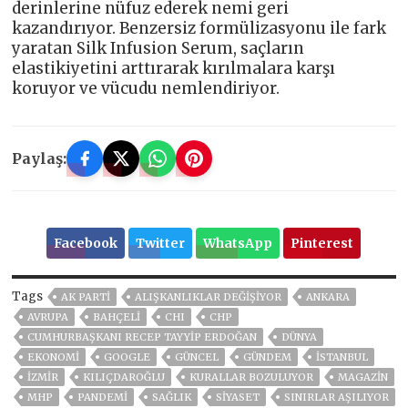
derinlerine nüfuz ederek nemi geri
kazandırıyor. Benzersiz formülizasyonu ile fark
yaratan Silk Infusion Serum, saçların
elastikiyetini arttırarak kırılmalara karşı
koruyor ve vücudu nemlendiriyor.
Paylaş:
Facebook
Twitter
WhatsApp
Pinterest
Tags
AK PARTİ
ALIŞKANLIKLAR DEĞIŞIYOR
ANKARA
AVRUPA
BAHÇELİ
CHI
CHP
CUMHURBAŞKANI RECEP TAYYIP ERDOĞAN
DÜNYA
EKONOMİ
GOOGLE
GÜNCEL
GÜNDEM
ISTANBUL
İZMIR
KILIÇDAROĞLU
KURALLAR BOZULUYOR
MAGAZİN
MHP
PANDEMİ
SAĞLIK
SİYASET
SINIRLAR AŞILIYOR