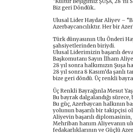
“Kültür Beşiğimiz ŞUŞA, 28 Yıl 
Biz geri Döndük..
Ulusal Lider Haydar Aliyev – “
Azerbaycancılıktır. Her bir Azer
Türk dünyasının Ulu Önderi Hay
şahsiyetlerinden biriydi.
Ulusal Liderimizin başarılı dev
Başkomutanı Sayın İlham Aliyev,
28 yıl sonra halkımızın Şuşa ha
28 yıl sonra 8 Kasım’da şanlı ta
bize geri döndü. Üç renkli bayra
Üç Renkli Bayrağınla Mesut Yaş
Bu bayrak dalgalandığı sürece, 
Bu güç, Azerbaycan halkının ba
yolunun başarılı bir takipçisi
Aliyevin başarılı diplomasinin,
Mehriban hanım Aliyevanın ulus
fedakarlıklarının ve Güçlü Aze