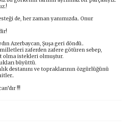
z.!
steği de, her zaman yanımızda.. Onur
ir!
dın Azerbaycan, Şuşa geri döndü..
milletleri zaferden zafere götüren sebep,
t olma istekleri olmuştur.
ukları büyüttü.
ık destanını ve topraklarının özgürlüğünü
tler..
n’dır !!!