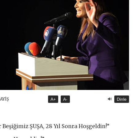
🔊
SAYİŞ
A+
A-
Dinle
ür Beşiğimiz ŞUŞA, 28 Yıl Sonra Hoşgeldin!”