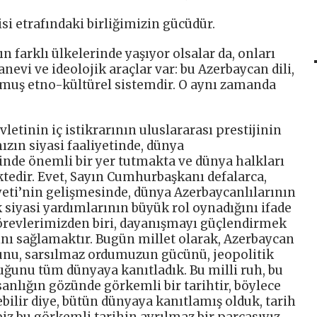
isi etrafındaki birliğimizin gücüdür.
 farklı ülkelerinde yaşıyor olsalar da, onları
nevi ve ideolojik araçlar var: bu Azerbaycan dili,
ulmuş etno-kültürel sistemdir. O aynı zamanda
etinin iç istikrarının uluslararası prestijinin
ın siyasi faaliyetinde, dünya
ğinde önemli bir yer tutmakta ve dünya halkları
ktedir. Evet, Sayın Cumhurbaşkanı defalarca,
ti’nin gelişmesinde, dünya Azerbaycanlılarının
 siyasi yardımlarının büyük rol oynadığını ifade
 görevlerimizden biri, dayanışmayı güçlendirmek
ını sağlamaktır. Bugün millet olarak, Azerbaycan
ğunu, sarsılmaz ordumuzun gücünü, jeopolitik
uğunu tüm dünyaya kanıtladık. Bu milli ruh, bu
anlığın gözünde görkemli bir tarihtir, böylece
ebilir diye, bütün dünyaya kanıtlamış olduk, tarih
biz bu görkemli tarihin ayrılmaz bir parçasıyız.