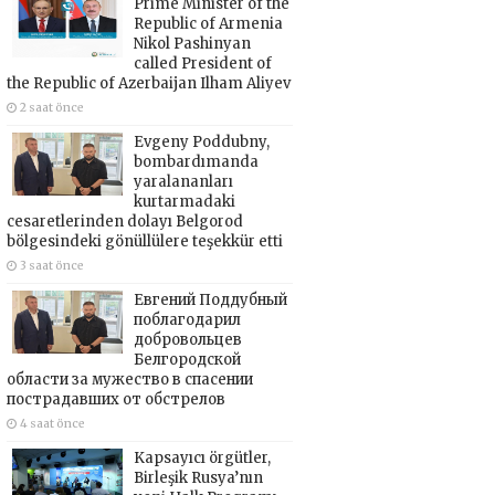
Prime Minister of the
Republic of Armenia
Nikol Pashinyan
called President of
the Republic of Azerbaijan Ilham Aliyev
2 saat önce
Evgeny Poddubny,
bombardımanda
yaralananları
kurtarmadaki
cesaretlerinden dolayı Belgorod
bölgesindeki gönüllülere teşekkür etti
3 saat önce
Евгений Поддубный
поблагодарил
добровольцев
Белгородской
области за мужество в спасении
пострадавших от обстрелов
4 saat önce
Kapsayıcı örgütler,
Birleşik Rusya’nın