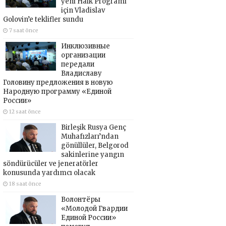
yeni Halk Programı
için Vladislav
Golovin’e teklifler sundu
7 saat önce
Инклюзивные
организации
передали
Владиславу
Головину предложения в новую
Народную программу «Единой
России»
12 saat önce
Birleşik Rusya Genç
Muhafızları’ndan
gönüllüler, Belgorod
sakinlerine yangın
söndürücüler ve jeneratörler
konusunda yardımcı olacak
18 saat önce
Волонтёры
«Молодой Гвардии
Единой России»