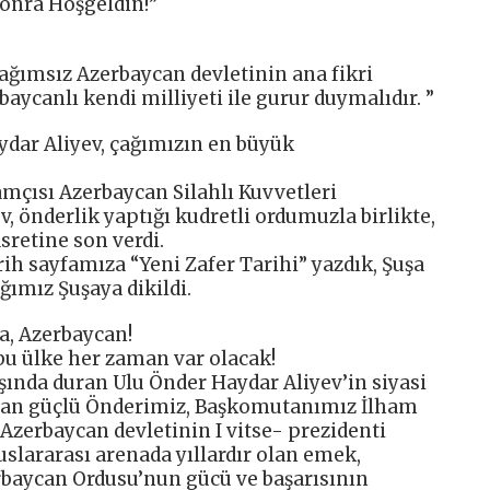
Sonra Hoşgeldin!”
Bağımsız Azerbaycan devletinin ana fikri
baycanlı kendi milliyeti ile gurur duymalıdır. ”
dar Aliyev, çağımızın en büyük
amçısı Azerbaycan Silahlı Kuvvetleri
 önderlik yaptığı kudretli ordumuzla birlikte,
sretine son verdi.
rih sayfamıza “Yeni Zafer Tarihi” yazdık, Şuşa
ğımız Şuşaya dikildi.
a, Azerbaycan!
bu ülke her zaman var olacak!
şında duran Ulu Önder Haydar Aliyev’in siyasi
 olan güçlü Önderimiz, Başkomutanımız İlham
 Azerbaycan devletinin I vitse- prezidenti
lararası arenada yıllardır olan emek,
rbaycan Ordusu’nun gücü ve başarısının