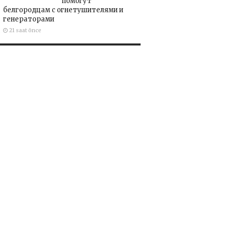
помогут
белгородцам с огнетушителями и
генераторами
21 saat önce