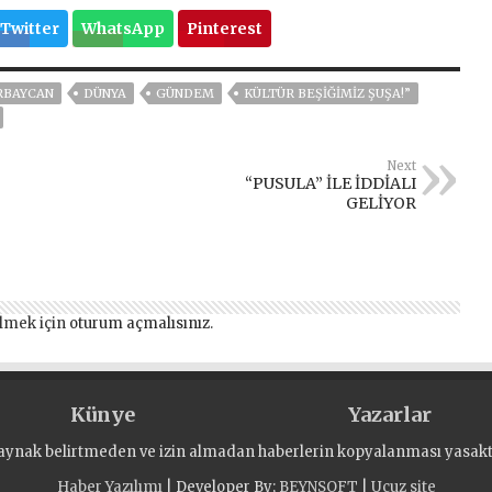
Twitter
WhatsApp
Pinterest
RBAYCAN
DÜNYA
GÜNDEM
KÜLTÜR BEŞIĞIMIZ ŞUŞA!”
Next
“PUSULA” İLE İDDİALI
GELİYOR
lmek için
oturum açmalısınız
.
Künye
Yazarlar
aynak belirtmeden ve izin almadan haberlerin kopyalanması yasaktı
Haber Yazılımı
| Developer By;
BEYNSOFT
|
Ucuz site