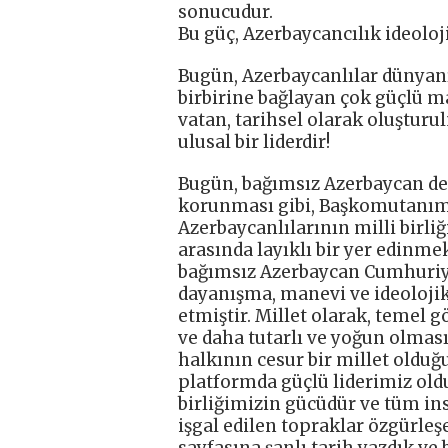
sonucudur.
Bu güç, Azerbaycancılık ideoloj
Bugün, Azerbaycanlılar dünyanın
birbirine bağlayan çok güçlü ma
vatan, tarihsel olarak oluştur
ulusal bir liderdir!
Bugün, bağımsız Azerbaycan devl
korunması gibi, Başkomutanımız
Azerbaycanlılarının milli birli
arasında layıklı bir yer edinme
bağımsız Azerbaycan Cumhuriye
dayanışma, manevi ve ideolojik
etmiştir. Millet olarak, temel
ve daha tutarlı ve yoğun olmas
halkının cesur bir millet oldu
platformda güçlü liderimiz old
birliğimizin gücüdür ve tüm ins
işgal edilen topraklar özgürleş
sayfasına şanlı tarih yazdık ve 