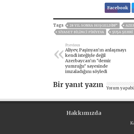
Facebook
Tags
28 YIL SONRA HOŞGELDIN!”
AZE
SIYASET BILIMCI PIRIYEVA
ŞUŞA ŞEHRİ
Previous
Aliyev, Paşinyan’ın anlaşmayı
kendi isteğiyle değil
Azerbaycan’ın “demir
yumruğu” sayesinde
imzaladığını söyledi
Bir yanıt yazın
Yorum yapabi
Hakkımızda
K