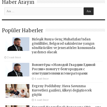
Haber Arayın
Popüler Haberler
Birleşik Rusya Genç Muhafızları’ndan
gönüllüler, Belgorod sakinlerine yangın
söndürücüler ve jeneratörler konusunda
yardımcı olacak
2 saat önce
Волонтёры «Молодой Гвардии Единой
России» помогут белгородцам с
огнетушителями и генераторами
4 saat önce
Evgeny Poddubny: Hava Savunma
Kuvvetleri gazileri, ülkeyi değiştirecek
güçtür
6 saat önce