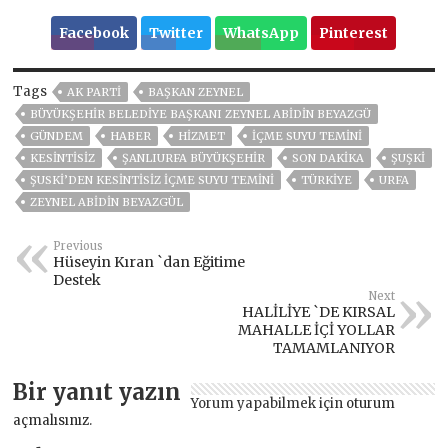
Facebook
Twitter
WhatsApp
Pinterest
Tags
AK PARTİ
BAŞKAN ZEYNEL
BÜYÜKŞEHIR BELEDIYE BAŞKANI ZEYNEL ABIDIN BEYAZGÜ
GÜNDEM
HABER
HİZMET
İÇME SUYU TEMİNİ
KESİNTİSİZ
ŞANLIURFA BÜYÜKŞEHİR
SON DAKIKA
ŞUŞKİ
ŞUSKİ’DEN KESİNTİSİZ İÇME SUYU TEMİNİ
TÜRKİYE
URFA
ZEYNEL ABİDİN BEYAZGÜL
Previous
Hüseyin Kıran `dan Eğitime
Destek
Next
HALİLİYE `DE KIRSAL
MAHALLE İÇİ YOLLAR
TAMAMLANIYOR
Bir yanıt yazın
Yorum yapabilmek için
oturum
açmalısınız
.