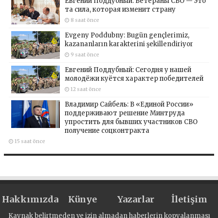
Евгений Поддубный: Ветераны СВО — это
та сила, которая изменит страну
8 saat önce
Evgeny Poddubny: Bugün gençlerimiz,
kazananların karakterini şekillendiriyor
9 saat önce
Евгений Поддубный: Сегодня у нашей
молодёжи куётся характер победителей
12 saat önce
Владимир Сайбель: В «Единой России»
поддерживают решение Минтруда
упростить для бывших участников СВО
получение соцконтракта
15 saat önce
Hakkımızda
Künye
Yazarlar
İletişim
Kaynak belirtmeden ve izin almadan haberlerin kopyalanması