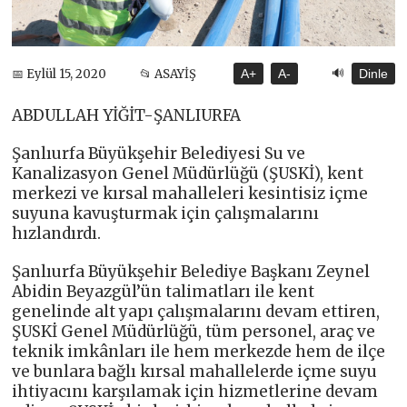
🔊
📅 Eylül 15, 2020
📂 ASAYİŞ
A+
A-
Dinle
ABDULLAH YİĞİT-ŞANLIURFA
Şanlıurfa Büyükşehir Belediyesi Su ve
Kanalizasyon Genel Müdürlüğü (ŞUSKİ), kent
merkezi ve kırsal mahalleleri kesintisiz içme
suyuna kavuşturmak için çalışmalarını
hızlandırdı.
Şanlıurfa Büyükşehir Belediye Başkanı Zeynel
Abidin Beyazgül’ün talimatları ile kent
genelinde alt yapı çalışmalarını devam ettiren,
ŞUSKİ Genel Müdürlüğü, tüm personel, araç ve
teknik imkânları ile hem merkezde hem de ilçe
ve bunlara bağlı kırsal mahallelerde içme suyu
ihtiyacını karşılamak için hizmetlerine devam