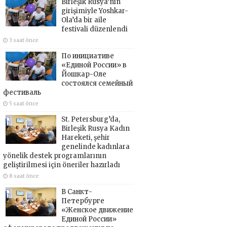
Birleşik Rusya’nın
girişimiyle Yoshkar-
Ola’da bir aile
festivali düzenlendi
3 saat önce
По инициативе
«Единой России» в
Йошкар-Оле
состоялся семейный
фестиваль
5 saat önce
St. Petersburg’da,
Birleşik Rusya Kadın
Hareketi, şehir
genelinde kadınlara
yönelik destek programlarının
geliştirilmesi için öneriler hazırladı
8 saat önce
В Санкт-
Петербурге
«Женское движение
Единой России»