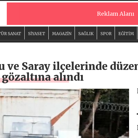
Reklam Alanı
ÜR SANAT
SİYASET
MAGAZİN
SAĞLIK
SPOR
EĞİTİM
u ve Saray ilçelerinde düze
 gözaltına alındı