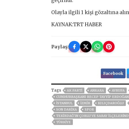
geçirildi.
Olayla ilgili 1 kişi gözaltına alın
KAYNAK:TRT HABER
Paylaş:
Facebook
Tags
AK PARTİ
ANKARA
AVRUPA
CUMHURBAŞKANI RECEP TAYYIP ERDOĞAN
ISTANBUL
İZMIR
KILIÇDAROĞLU
SON DAKIKA
SPOR
TEKIRDAĞ'IN ÇORLU VE SARAY ILÇELERIND
TÜRKİYE