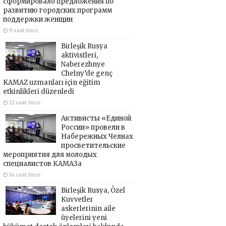
сформировало предложения по
развитию городских программ
поддержки женщин
9 saat önce
Birleşik Rusya
aktivistleri,
Naberezhnye
Chelny’de genç
KAMAZ uzmanları için eğitim
etkinlikleri düzenledi
12 saat önce
Активисты «Единой
России» провели в
Набережных Челнах
просветительские
мероприятия для молодых
специалистов КАМАЗа
14 saat önce
Birleşik Rusya, Özel
Kuvvetler
askerlerinin aile
üyelerini yeni