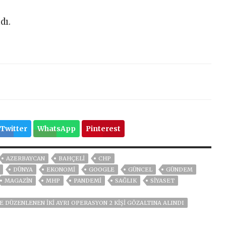
dı.
Twitter
WhatsApp
Pinterest
AZERBAYCAN
BAHÇELİ
CHP
DÜNYA
EKONOMİ
GOOGLE
GÜNCEL
GÜNDEM
MAGAZİN
MHP
PANDEMİ
SAĞLIK
SİYASET
E DÜZENLENEN IKI AYRI OPERASYON 2 KIŞI GÖZALTINA ALINDI