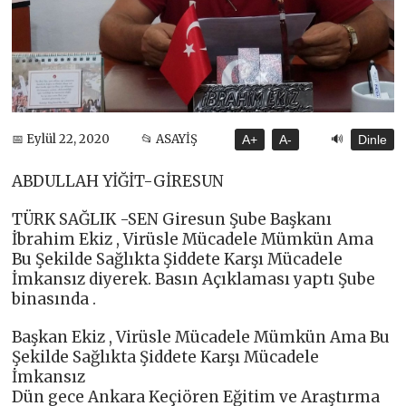
🔊
📅 Eylül 22, 2020
📂 ASAYİŞ
A+
A-
Dinle
ABDULLAH YİĞİT-GİRESUN
TÜRK SAĞLIK -SEN Giresun Şube Başkanı
İbrahim Ekiz , Virüsle Mücadele Mümkün Ama
Bu Şekilde Sağlıkta Şiddete Karşı Mücadele
İmkansız diyerek. Basın Açıklaması yaptı Şube
binasında .
Başkan Ekiz , Virüsle Mücadele Mümkün Ama Bu
Şekilde Sağlıkta Şiddete Karşı Mücadele
İmkansız
Dün gece Ankara Keçiören Eğitim ve Araştırma