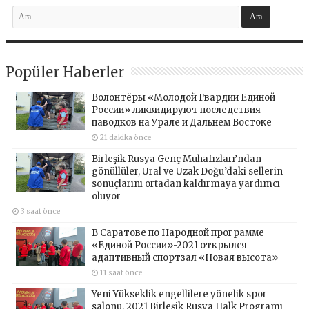
Popüler Haberler
Волонтёры «Молодой Гвардии Единой
России» ликвидируют последствия
паводков на Урале и Дальнем Востоке
21 dakika önce
Birleşik Rusya Genç Muhafızları’ndan
gönüllüler, Ural ve Uzak Doğu’daki sellerin
sonuçlarını ortadan kaldırmaya yardımcı
oluyor
3 saat önce
В Саратове по Народной программе
«Единой России»-2021 открылся
адаптивный спортзал «Новая высота»
11 saat önce
Yeni Yükseklik engellilere yönelik spor
salonu, 2021 Birleşik Rusya Halk Programı