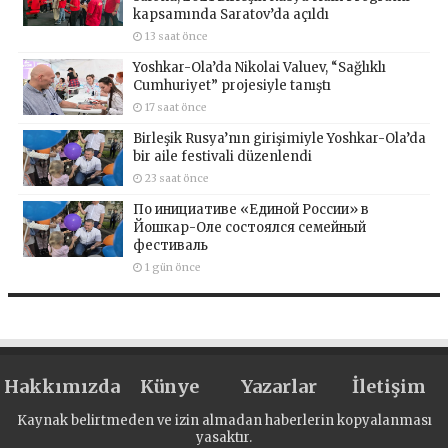
kapsamında Saratov’da açıldı
13 saat önce
Yoshkar-Ola’da Nikolai Valuev, “Sağlıklı
Cumhuriyet” projesiyle tanıştı
17 saat önce
Birleşik Rusya’nın girişimiyle Yoshkar-Ola’da
bir aile festivali düzenlendi
23 saat önce
По инициативе «Единой России» в
Йошкар-Оле состоялся семейный
фестиваль
1 gün önce
Hakkımızda
Künye
Yazarlar
İletişim
Kaynak belirtmeden ve izin almadan haberlerin kopyalanması
yasaktır.