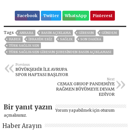
Facebook
Twitter
WhatsApp
Pinterest
Tags
ANKARA
BASIN AÇIKLAMA
GİRESUN
GÜNDEM
HABER
İBRAHİM EKİZ
SAĞLIK
SON DAKIKA
TÜRK SAĞLIK SEN
TÜRK SAĞLIK-SEN GİRESUN ŞUBESİNDEN BASIN AÇIKLAMASI
Previous
BÜYÜKŞEHİR İLE AVRUPA
SPOR HAFTASI BAŞLIYOR
Next
CEMAX GRUOP PANDEMİYE
RAĞMEN BÜYÜMEYE DEVAM
EDİYOR
Bir yanıt yazın
Yorum yapabilmek için
oturum
açmalısınız
.
Haber Arayın