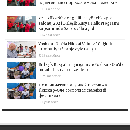
адаптивный спортзал «Новая высота»
11 saat önce
Yeni Yükseklik engellilere yönelik spor
salonu, 2021 Birleşik Rusya Halk Programı
kapsamında Saratov’da açıldı
14 saat önce
Yoshkar-Ola’da Nikolai Valuev, “Sağlıklı
Cumhuriyet” projesiyle tanıştı
18 saat önce
Birleşik Rusya’nın girişimiyle Yoshkar-Ola’da
bir aile festivali düzenlendi
24 saat önce
По инициативе «Единой России» в
Йошкар-Оле состоялся семейный
фестиваль
1 gün önce