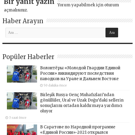
Bir yanıt yazın
Yorum yapabilmek için
oturum
açmalısınız
.
Haber Arayın
Popüler Haberler
Волонтёры «Молодой Гвардии Единой
России» ликвидируют последствия
паводков на Урале и Дальнем Востоке
50 dakika önce
Birleşik Rusya Genç Muhafızları’ndan
gönüllüler, Ural ve Uzak Doğu’daki sellerin
sonuçlarını ortadan kaldırmaya yardımcı
oluyor
3 saat önce
В Саратове по Народной программе
«Единой России»-2021 открылся