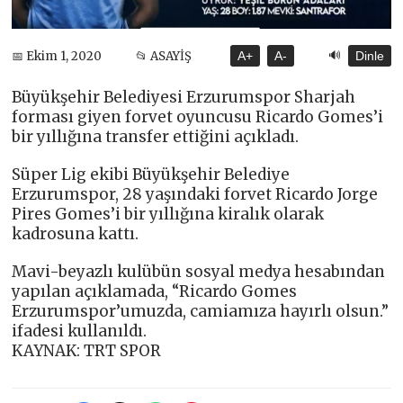
🔊
📅 Ekim 1, 2020
📂 ASAYİŞ
A+
A-
Dinle
Büyükşehir Belediyesi Erzurumspor Sharjah
forması giyen forvet oyuncusu Ricardo Gomes’i
bir yıllığına transfer ettiğini açıkladı.
Süper Lig ekibi Büyükşehir Belediye
Erzurumspor, 28 yaşındaki forvet Ricardo Jorge
Pires Gomes’i bir yıllığına kiralık olarak
kadrosuna kattı.
Mavi-beyazlı kulübün sosyal medya hesabından
yapılan açıklamada, “Ricardo Gomes
Erzurumspor’umuzda, camiamıza hayırlı olsun.”
ifadesi kullanıldı.
KAYNAK: TRT SPOR