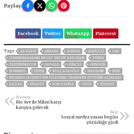
Paylaş:
Facebook
Twitter
WhatsApp
Pinterest
Tags
AK PARTİ
ANKARA
AVRUPA
BAHÇELİ
CHP
CUMHURBAŞKANI RECEP TAYYIP ERDOĞAN
DÜNYA
ERZURUMSPOR
GOOGLE
GÜNCEL
GÜNDEM
ISTANBUL
İZMIR
KILIÇDAROĞLU
MAGAZİN
MHP
RICARDO GOMES'I BIR YILLIĞINA TRANSFER ETTIĞINI AÇIKLADI
SAĞLIK
SİYASET
SON DAKIKA
SPOR
TÜRKİYE
Previous
Rio Ave ile Milan karşı
karşıya gelecek
Next
Sosyal medya yasası bugün
yürürlüğe girdi