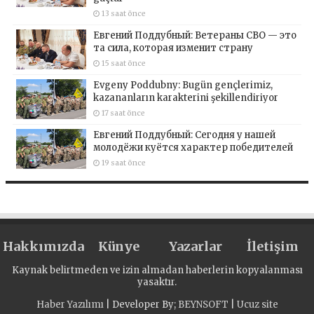
13 saat önce
Евгений Поддубный: Ветераны СВО — это
та сила, которая изменит страну
15 saat önce
Evgeny Poddubny: Bugün gençlerimiz,
kazananların karakterini şekillendiriyor
17 saat önce
Евгений Поддубный: Сегодня у нашей
молодёжи куётся характер победителей
19 saat önce
Hakkımızda
Künye
Yazarlar
İletişim
Kaynak belirtmeden ve izin almadan haberlerin kopyalanması
yasaktır.
Haber Yazılımı
| Developer By;
BEYNSOFT
|
Ucuz site