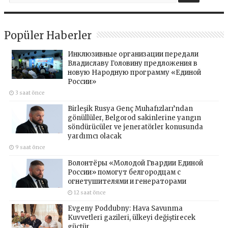
Popüler Haberler
Инклюзивные организации передали
Владиславу Головину предложения в
новую Народную программу «Единой
России»
3 saat önce
Birleşik Rusya Genç Muhafızları’ndan
gönüllüler, Belgorod sakinlerine yangın
söndürücüler ve jeneratörler konusunda
yardımcı olacak
9 saat önce
Волонтёры «Молодой Гвардии Единой
России» помогут белгородцам с
огнетушителями и генераторами
12 saat önce
Evgeny Poddubny: Hava Savunma
Kuvvetleri gazileri, ülkeyi değiştirecek
güçtür