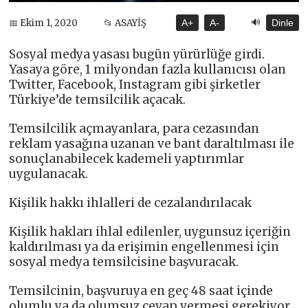
🔊
📅 Ekim 1, 2020
📂 ASAYİŞ
A+
A-
Dinle
Sosyal medya yasası bugün yürürlüğe girdi.
Yasaya göre, 1 milyondan fazla kullanıcısı olan
Twitter, Facebook, Instagram gibi şirketler
Türkiye’de temsilcilik açacak.
Temsilcilik açmayanlara, para cezasından
reklam yasağına uzanan ve bant daraltılması ile
sonuçlanabilecek kademeli yaptırımlar
uygulanacak.
Kişilik hakkı ihlalleri de cezalandırılacak
Kişilik hakları ihlal edilenler, uygunsuz içeriğin
kaldırılması ya da erişimin engellenmesi için
sosyal medya temsilcisine başvuracak.
Temsilcinin, başvuruya en geç 48 saat içinde
olumlu ya da olumsuz cevap vermesi gerekiyor.