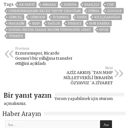
Tags
AK PARTİ
ANKARA
AVRUPA
BAHÇELİ
CHP
CUMHURBAŞKANI RECEP TAYYIP ERDOĞAN
DÜNYA
GOOGLE
GÜNCEL
GÜNDEM
ISTANBUL
İZMIR
KILIÇDAROĞLU
MAGAZİN
MHP
SAĞLIK
SİYASET
SON DAKIKA
SOSYAL MEDYA YASASI BUGÜN YÜRÜRLÜĞE GIRDI.
SPOR
TÜRKİYE
Previous
Erzurumspor, Ricardo
Gomes’i bir yıllığına transfer
ettiğini açıkladı
Next
AZİZ AKKUŞ `TAN MHP
MİLLETVEKİLİ İBRAHİM
ÖZYAVUZ `A ZİYARET
Bir yanıt yazın
Yorum yapabilmek için
oturum
açmalısınız
.
Haber Arayın