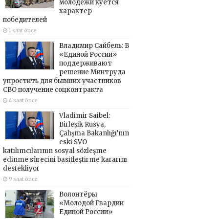
молодёжи куётся
характер
победителей
1 saat önce
Владимир Сайбель: В
«Единой России»
поддерживают
решение Минтруда
упростить для бывших участников
СВО получение соцконтракта
4 saat önce
Vladimir Saibel:
Birleşik Rusya,
Çalışma Bakanlığı’nın
eski SVO
katılımcılarının sosyal sözleşme
edinme sürecini basitleştirme kararını
destekliyor
9 saat önce
Волонтёры
«Молодой Гвардии
Единой России»