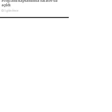
Programı kapsamında Saratov’da
açıldı
1 gün önce