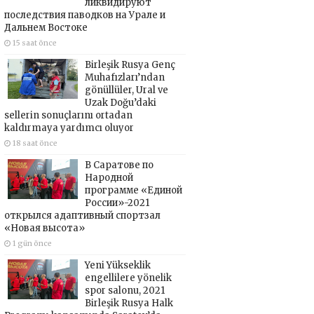
ликвидируют
последствия паводков на Урале и
Дальнем Востоке
15 saat önce
Birleşik Rusya Genç
Muhafızları’ndan
gönüllüler, Ural ve
Uzak Doğu’daki
sellerin sonuçlarını ortadan
kaldırmaya yardımcı oluyor
18 saat önce
В Саратове по
Народной
программе «Единой
России»-2021
открылся адаптивный спортзал
«Новая высота»
1 gün önce
Yeni Yükseklik
engellilere yönelik
spor salonu, 2021
Birleşik Rusya Halk