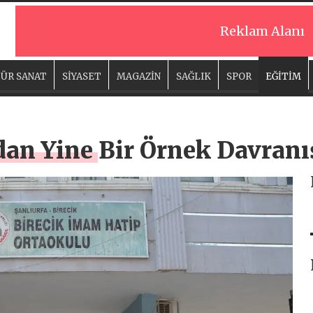
Reklam Alanı
ÜR SANAT
SİYASET
MAGAZİN
SAĞLIK
SPOR
EĞİTİM
dan Yine Bir Örnek Davran