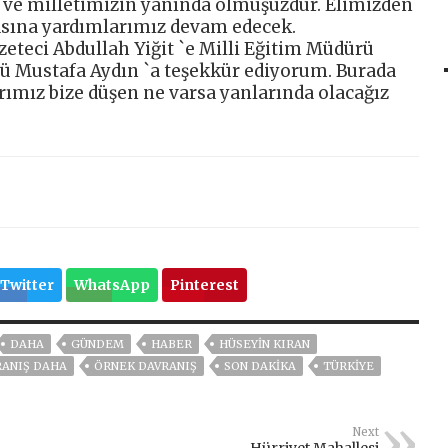
 ve milletimizin yanında olmuşuzdur. Elimizden
asına yardımlarımız devam edecek.
eteci Abdullah Yiğit `e Milli Eğitim Müdürü
ü Mustafa Aydın `a teşekkür ediyorum. Burada
ımız bize düşen ne varsa yanlarında olacağız
Twitter
WhatsApp
Pinterest
DAHA
GÜNDEM
HABER
HÜSEYIN KIRAN
RANIŞ DAHA
ÖRNEK DAVRANIŞ
SON DAKIKA
TÜRKİYE
Next