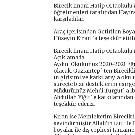
Birecik İmam Hatip Ortaokulu 
öğretmenleri tarafından Hayırs
karşıladılar.
Araç İçerisinden Getirilen Boya
Hüseyin Kıran `a teşekkür ettile
Birecik İmam Hatip Ortaokulu 
Açıklamada.
Aydın, Okulumuz 2020-2021 Eğit
olacak. Gaziantep` ten Birecikl
ın girişimi ve katkılarıyla ok
süreçte bize desteklerini esir
Müdürümüz Mehdi Turgut` a İbr
Abdullah Yiğit` e katkılarında
teşekkür ederiz.
Kıran ise Memleketim Birecik 
sevindirmiştir Allah’ın izni il
boyalar ile dış cephesi tamam