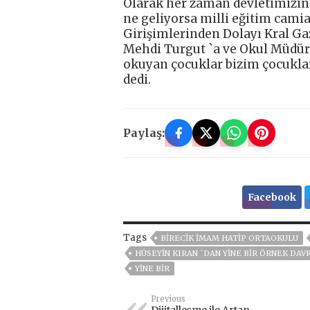
Olarak her zaman devletimizin
ne geliyorsa milli eğitim cami
Girişimlerinden Dolayı Kral Gaz
Mehdi Turgut `a ve Okul Müdür
okuyan çocuklar bizim çocuklar
dedi.
Paylaş:
Facebook
Tags
BİRECİK İMAM HATİP ORTAOKULU
HÜSEYIN KIRAN `DAN YINE BIR ÖRNEK DAV
YINE BIR
Previous