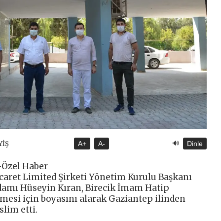
🔊
YİŞ
A+
A-
Dinle
Özel Haber
aret Limited Şirketi Yönetim Kurulu Başkanı
Adamı Hüseyin Kıran, Birecik İmam Hatip
mesi için boyasını alarak Gaziantep ilinden
slim etti.