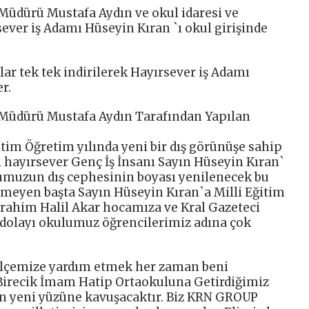
Müdürü Mustafa Aydın ve okul idaresi ve
ever iş Adamı Hüseyin Kıran `ı okul girişinde
lar tek tek indirilerek Hayırsever iş Adamı
r.
Müdürü Mustafa Aydın Tarafından Yapılan
im Öğretim yılında yeni bir dış görünüşe sahip
i hayırsever Genç İş İnsanı Sayın Hüseyin Kıran`
ulumuzun dış cephesinin boyası yenilenecek bu
gemeyen başta Sayın Hüseyin Kıran`a Milli Eğitim
ahim Halil Akar hocamıza ve Kral Gazeteci
n dolayı okulumuz öğrencilerimiz adına çok
ilçemize yardım etmek her zaman beni
e Birecik İmam Hatip Ortaokuluna Getirdiğimiz
en yeni yüzüne kavuşacaktır. Biz KRN GROUP