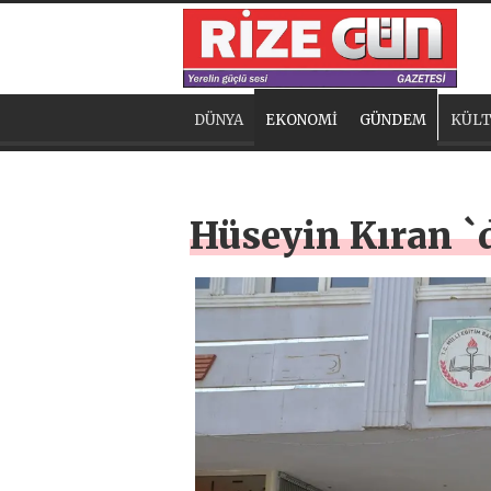
DÜNYA
EKONOMİ
GÜNDEM
KÜLT
Hüseyin Kıran `