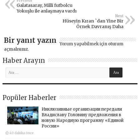
Previous
Galatasaray, Milli futbolcu
Yokuşlu ile anlaşmaya vardı
Next
Hüseyin Kıran `dan Yine Bir
Örnek Davranış Daha
Bir yanıt yazın
Yorum yapabilmek için
oturum
açmalısınız
.
Haber Arayın
Popüler Haberler
Инклюзивные организации передали
Владиславу Головину предложения в
новую Народную программу «Единой
России»
40 dakika önce