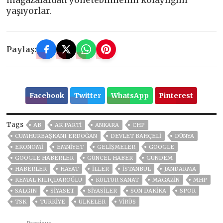
mağazalardan yönetebilmenin kolaylığını
yaşıyorlar.
Paylaş:
Facebook
Twitter
WhatsApp
Pinterest
Tags
AB
AK PARTİ
ANKARA
CHP
CUMHURBAŞKANI ERDOĞAN
DEVLET BAHÇELİ
DÜNYA
EKONOMİ
EMNİYET
GELIŞMELER
GOOGLE
GOOGLE HABERLER
GÜNCEL HABER
GÜNDEM
HABERLER
HAYAT
İLLER
ISTANBUL
JANDARMA
KEMAL KILIÇDAROĞLU
KÜLTÜR SANAT
MAGAZİN
MHP
SALGIN
SİYASET
SİYASİLER
SON DAKIKA
SPOR
TSK
TÜRKİYE
ÜLKELER
VIRÜS