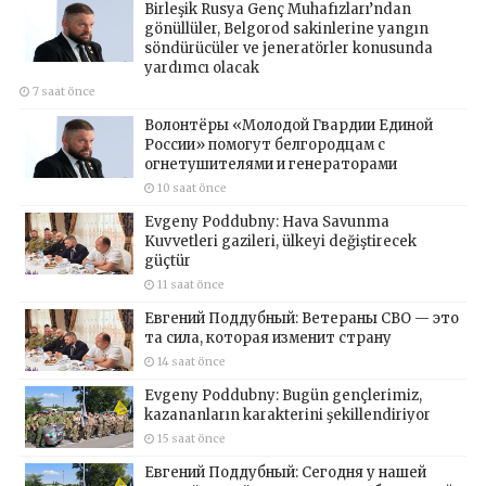
Birleşik Rusya Genç Muhafızları’ndan
gönüllüler, Belgorod sakinlerine yangın
söndürücüler ve jeneratörler konusunda
yardımcı olacak
7 saat önce
Волонтёры «Молодой Гвардии Единой
России» помогут белгородцам с
огнетушителями и генераторами
10 saat önce
Evgeny Poddubny: Hava Savunma
Kuvvetleri gazileri, ülkeyi değiştirecek
güçtür
11 saat önce
Евгений Поддубный: Ветераны СВО — это
та сила, которая изменит страну
14 saat önce
Evgeny Poddubny: Bugün gençlerimiz,
kazananların karakterini şekillendiriyor
15 saat önce
Евгений Поддубный: Сегодня у нашей