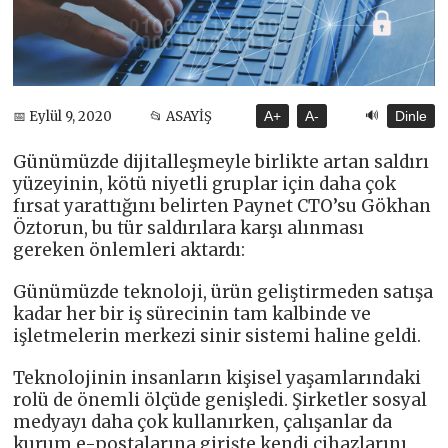
🔊
📅 Eylül 9, 2020
📂 ASAYİŞ
A+
A-
Dinle
Günümüzde dijitalleşmeyle birlikte artan saldırı
yüzeyinin, kötü niyetli gruplar için daha çok
fırsat yarattığını belirten Paynet CTO’su Gökhan
Öztorun, bu tür saldırılara karşı alınması
gereken önlemleri aktardı:
Günümüzde teknoloji, ürün geliştirmeden satışa
kadar her bir iş sürecinin tam kalbinde ve
işletmelerin merkezi sinir sistemi haline geldi.
Teknolojinin insanların kişisel yaşamlarındaki
rolü de önemli ölçüde genişledi. Şirketler sosyal
medyayı daha çok kullanırken, çalışanlar da
kurum e-postalarına girişte kendi cihazlarını