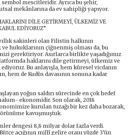
sembol mescitleridir. Ayrıca bu şehir,
utsal mekânlarına da ev sahipliği yapıyor.
HAKLARINI DİLE GETİRMEYİ, ÜLKEMİZ VE
 KABUL EDİYORUZ”
llık sakinleri olan Filistin halkının
ak ve hukuklarının çiğnenmiş olması da, bu
zi gerektiriyor. Asırlarca birlikte yaşadığımız
latformda haklarını dile getirmeyi, ülkemiz ve
l ediyoruz. Bu anlayışla, hem küresel vicdanın
nın, hem de Kudüs davasının sonuna kadar
başlayan yoğun saldırı sürecinde en çok hedef
malum- ekonomidir. Son olarak, 2018
onomimize kurulan tuzağı bir kez daha bozarak,
r görünüme kavuşmuştuk.
mler dengesi 8,8 milyar dolar fazla verdi.
 Bütçe açığının millî gelire oranı yüzde 3’ün