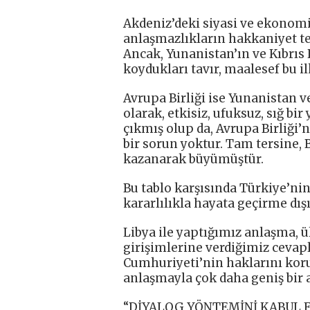
Akdeniz’deki siyasi ve ekonomi
anlaşmazlıkların hakkaniyet te
Ancak, Yunanistan’ın ve Kıbrıs
koydukları tavır, maalesef bu i
Avrupa Birliği ise Yunanistan v
olarak, etkisiz, ufuksuz, sığ b
çıkmış olup da, Avrupa Birliği’n
bir sorun yoktur. Tam tersine, 
kazanarak büyümüştür.
Bu tablo karşısında Türkiye’nin
kararlılıkla hayata geçirme dış
Libya ile yaptığımız anlaşma,
girişimlerine verdiğimiz cevapl
Cumhuriyeti’nin haklarını koru
anlaşmayla çok daha geniş bir
“DİYALOG YÖNTEMİNİ KABUL 