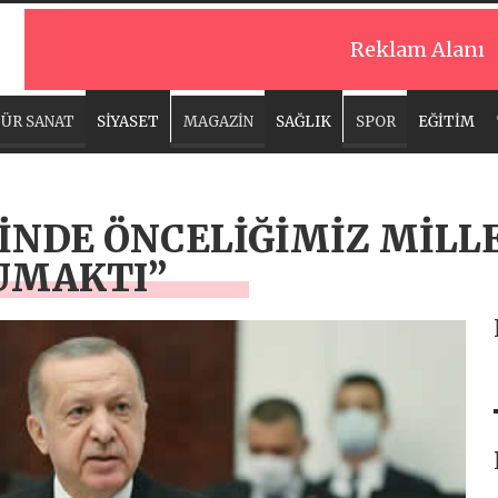
Reklam Alanı
ÜR SANAT
SİYASET
MAGAZİN
SAĞLIK
SPOR
EĞİTİM
İNDE ÖNCELİĞİMİZ MİLL
RUMAKTI”