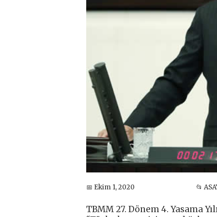
📅 Ekim 1, 2020
📂 ASA
TBMM 27. Dönem 4. Yasama Yılı