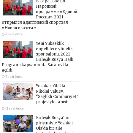
В Саратове по
Народной
программе «Единой
России»-2021
открылся адаптивный спортзал
«Новая высота»
4 saat önce
Yeni Yükseklik
engellilere yönelik
spor salonu, 2021
Birleşik Rusya Halk
Programı kapsamında Saratov’da
açıldı
7 saat önce
Yoshkar-Ola’da
Nikolai Valuev,
“Sağlıklı Cumhuriyet”
projesiyle tanıştı
11 saat önce
Birleşik Rusya’nın
girişimiyle Yoshkar-
Ola’da bir aile