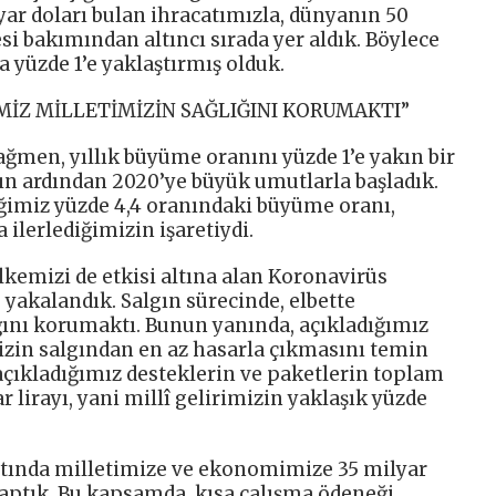
lyar doları bulan ihracatımızla, dünyanın 50
i bakımından altıncı sırada yer aldık. Böylece
 yüzde 1’e yaklaştırmış olduk.
MİZ MİLLETİMİZİN SAĞLIĞINI KORUMAKTI”
men, yıllık büyüme oranını yüzde 1’e yakın bir
ın ardından 2020’ye büyük umutlarla başladık.
tiğimiz yüzde 4,4 oranındaki büyüme oranı,
 ilerlediğimizin işaretiydi.
kemizi de etkisi altına alan Koronavirüs
e yakalandık. Salgın sürecinde, elbette
ğını korumaktı. Bunun yanında, açıkladığımız
zin salgından en az hasarla çıkmasını temin
açıkladığımız desteklerin ve paketlerin toplam
lirayı, yani millî gelirimizin yaklaşık yüzde
ltında milletimize ve ekonomimize 35 milyar
yaptık. Bu kapsamda, kısa çalışma ödeneği