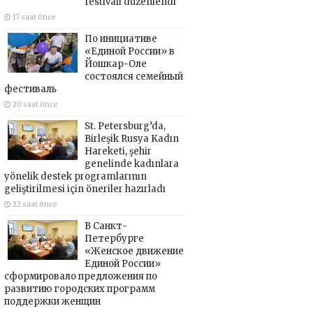
festivali düzenlendi
17 saat önce
По инициативе
«Единой России» в
Йошкар-Оле
состоялся семейный
фестиваль
20 saat önce
St. Petersburg’da,
Birleşik Rusya Kadın
Hareketi, şehir
genelinde kadınlara
yönelik destek programlarının
geliştirilmesi için öneriler hazırladı
22 saat önce
В Санкт-
Петербурге
«Женское движение
Единой России»
сформировало предложения по
развитию городских программ
поддержки женщин