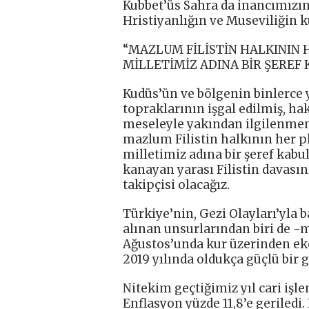
Kubbet’üs Sahra da inancımızın 
Hristiyanlığın ve Museviliğin k
“MAZLUM FİLİSTİN HALKININ 
MİLLETİMİZ ADINA BİR ŞEREF
Kudüs’ün ve bölgenin binlerce yı
topraklarının işgal edilmiş, h
meseleyle yakından ilgilenmemi
mazlum Filistin halkının her p
milletimiz adına bir şeref kabu
kanayan yarası Filistin davası
takipçisi olacağız.
Türkiye’nin, Gezi Olayları’yla 
alınan unsurlarından biri de -
Ağustos’unda kur üzerinden ek
2019 yılında oldukça güçlü bi
Nitekim geçtiğimiz yıl cari işle
Enflasyon yüzde 11,8’e geriledi.