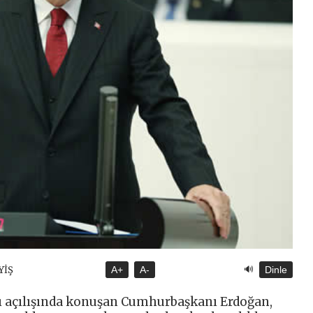
🔊
YİŞ
A+
A-
Dinle
 açılışında konuşan Cumhurbaşkanı Erdoğan,