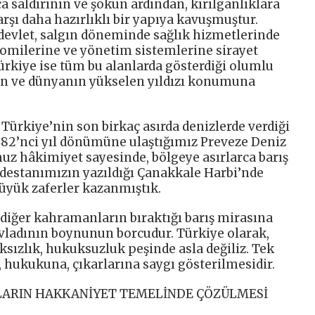
 saldırının ve şokun ardından, kırılganlıklara
arşı daha hazırlıklı bir yapıya kavuşmuştur.
 devlet, salgın döneminde sağlık hizmetlerinde
omilerine ve yönetim sistemlerine sirayet
rkiye ise tüm bu alanlarda gösterdiği olumlu
nin ve dünyanın yükselen yıldızı konumuna
Türkiye’nin son birkaç asırda denizlerde verdiği
482’nci yıl dönümüne ulaştığımız Preveze Deniz
uz hâkimiyet sayesinde, bölgeye asırlarca barış
 destanımızın yazıldığı Çanakkale Harbi’nde
büyük zaferler kazanmıştık.
 diğer kahramanların bıraktığı barış mirasına
vladının boynunun borcudur. Türkiye olarak,
ksızlık, hukuksuzluk peşinde asla değiliz. Tek
 hukukuna, çıkarlarına saygı gösterilmesidir.
LARIN HAKKANİYET TEMELİNDE ÇÖZÜLMESİ