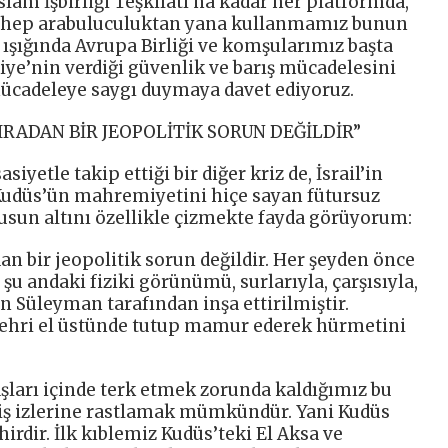
slam İşbirliği Teşkilatı’na kadar her platformda,
i hep arabuluculuktan yana kullanmamız bunun
r ışığında Avrupa Birliği ve komşularımız başta
iye’nin verdiği güvenlik ve barış mücadelesini
ücadeleye saygı duymaya davet ediyoruz.
SIRADAN BİR JEOPOLİTİK SORUN DEĞİLDİR”
yetle takip ettiği bir diğer kriz de, İsrail’in
e Kudüs’ün mahremiyetini hiçe sayan fütursuz
usun altını özellikle çizmekte fayda görüyorum:
an bir jeopolitik sorun değildir. Her şeyden önce
şu andaki fiziki görünümü, surlarıyla, çarşısıyla,
n Süleyman tarafından inşa ettirilmiştir.
 şehri el üstünde tutup mamur ederek hürmetini
aşları içinde terk etmek zorunda kaldığımız bu
niş izlerine rastlamak mümkündür. Yani Kudüs
hirdir. İlk kıblemiz Kudüs’teki El Aksa ve