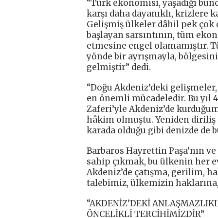
“Türk ekonomisi, yaşadığı bunca
karşı daha dayanıklı, krizlere k
Gelişmiş ülkeler dâhil pek çok
başlayan sarsıntının, tüm ekon
etmesine engel olamamıştır. Tü
yönde bir ayrışmayla, bölgesi
gelmiştir” dedi.
“Doğu Akdeniz’deki gelişmeler, 
en önemli mücadeledir. Bu yıl 
Zaferi’yle Akdeniz’de kurduğum
hâkim olmuştu. Yeniden diriliş
karada olduğu gibi denizde de 
Barbaros Hayrettin Paşa’nın ve
sahip çıkmak, bu ülkenin her e
Akdeniz’de çatışma, gerilim, ha
talebimiz, ülkemizin haklarına,
“AKDENİZ’DEKİ ANLAŞMAZLIK
ÖNCELİKLİ TERCİHİMİZDİR”