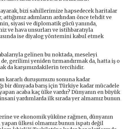
sayarak, bizi sahillerimize hapsedecek haritalar
r, attığımız adımların ardından önce tehdit ve
’nin, siyasi ve diplomatik gücü yanında,
 ve hava unsurları ve istihbaratıyla
rşısında ise diyalog yöntemini kabul etmek
balarıyla gelinen bu noktada, meseleyi
de, gerilimi yeniden tırmandırmak da, hatta iş o
k da karşımızdakilerin tercihidir.
utan kararlı duruşumuzu sonuna kadar
ğı bir dünyada barış için Türkiye kadar mücadele
 yapan acaba kaç ülke vardır? Dünyanın en büyük
insani yardımlarda ilk sırada yer almamız bunun
klerine ve ekonomik yüküne rağmen, dünyanın
i yapan ülkesi olmamız bunun ispatı değil