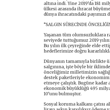
altına indi. Yine 2019’da 181 mi
ülkesi arasında ihracat büyümes
dünya ihracatındaki payımızı da
“SALGIN SÜRECİNDE ÖNCELİĞİ
Yaşanan tüm olumsuzluklara rağ
seviyede tuttuğumuz 2019 yılın
Bu yılın ilk çeyreğinde elde et
hedeflerimize doğru kararlılıkla
Dünyanın tamamıyla birlikte ül
salgınına, işte böyle bir iklimd
önceliğimiz milletimizin sağlı
destek paketleriyle ekonomimi
etmeye çalıştık. Bugüne kadar 
ekonomik büyüklüğü 495 milyar 
10’unu bulmuştur.
Sosyal koruma kalkanı çatısı a
lirayı aşkın karşılıksız ödeme 