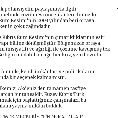
k potansiyelin paylaşımıyla ilgili
melinde çözülmesi öncelikli tercihimizdir.
 Rum Kesimi’nin 2003 yılından beri ortaya
lkenin çok uzağındadır.
e Kıbrıs Rum Kesimi’nin şımarıklıklarının esiri
ir yapı hâline dönüşmüştür. Bölgemizde ortaya
in inisiyatifi ve ağırlığı ile çözüme kavuşmuş tek
Birliğin müdahil olduğu her kriz, yeni boyutlar
 önünde, kendi imkânları ve politikalarını
ında bir seçenek kalmamıştır.
 ülkemizi Akdeniz’den tamamen tasfiye
ardan bir tanesidir. Kuzey Kıbrıs Türk
mak için başlattığımız çalışmaları, bu
 alana yayma imkânı bulduk.
ETMEK MECBURİYETİNDE KALDILAR”