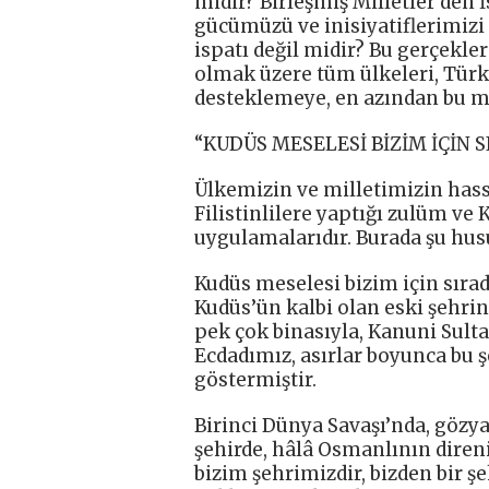
midir? Birleşmiş Milletler’den İ
gücümüzü ve inisiyatiflerimiz
ispatı değil midir? Bu gerçekle
olmak üzere tüm ülkeleri, Türk
desteklemeye, en azından bu m
“KUDÜS MESELESİ BİZİM İÇİN 
Ülkemizin ve milletimizin hassasi
Filistinlilere yaptığı zulüm v
uygulamalarıdır. Burada şu hus
Kudüs meselesi bizim için sırad
Kudüs’ün kalbi olan eski şehrin 
pek çok binasıyla, Kanuni Sulta
Ecdadımız, asırlar boyunca bu
göstermiştir.
Birinci Dünya Savaşı’nda, gözy
şehirde, hâlâ Osmanlının dire
bizim şehrimizdir, bizden bir şe