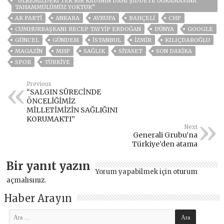
“ÜLKEMİZDEKİ TEK BİR KADININ DAHİ ŞİDDETE UĞRAMASINA
TAHAMMÜLÜMÜZ YOKTUR”
AK PARTİ
ANKARA
AVRUPA
BAHÇELİ
CHP
CUMHURBAŞKANI RECEP TAYYIP ERDOĞAN
DÜNYA
GOOGLE
GÜNCEL
GÜNDEM
ISTANBUL
İZMIR
KILIÇDAROĞLU
MAGAZİN
MHP
SAĞLIK
SİYASET
SON DAKIKA
SPOR
TÜRKİYE
Previous
“SALGIN SÜRECİNDE
ÖNCELİĞİMİZ
MİLLETİMİZİN SAĞLIĞINI
KORUMAKTI”
Next
Generali Grubu’na
Türkiye’den atama
Bir yanıt yazın
Yorum yapabilmek için
oturum
açmalısınız
.
Haber Arayın