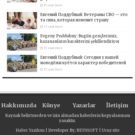
11 saat önce
Евгений Поддубный: Ветераны СВО — это
та сила, которая изменит страну
13 saat önce
Evgeny Poddubny: Bugün gençlerimiz,
kazananların karakterini şekillendiriyor
15 saat önce
Евгений Поддубный: Сегодня у нашей
молодёжи куётся характер победителей
17 saat önce
Hakkımızda
Künye
Yazarlar
İletişim
Kaynak belirtmeden ve izin almadan haberlerin kopyalanması
yasaktır.
Haber Yazılımı
| Developer By;
BEYNSOFT
|
Ucuz site