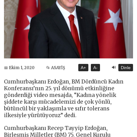
🔊
📅 Ekim 1, 2020
📂 ASAYİŞ
A+
A-
Dinle
Cumhurbaşkanı Erdoğan, BM Dördüncü Kadın
Konferansı’nın 25. yıl dönümü etkinliğine
gönderdiği video mesajda, “Kadına yönelik
şiddete karşı mücadelemizi de çok yönlü,
bütüncül bir yaklaşımla ve sıfır tolerans
ilkesiyle yürütüyoruz” dedi.
Cumhurbaşkanı Recep Tayyip Erdoğan,
Birleşmiş Milletler (BM) 75. Genel Kurulu