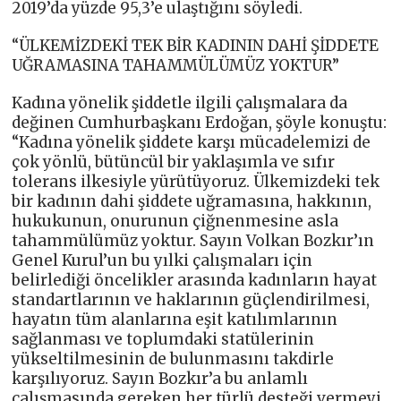
2019’da yüzde 95,3’e ulaştığını söyledi.
“ÜLKEMİZDEKİ TEK BİR KADININ DAHİ ŞİDDETE
UĞRAMASINA TAHAMMÜLÜMÜZ YOKTUR”
Kadına yönelik şiddetle ilgili çalışmalara da
değinen Cumhurbaşkanı Erdoğan, şöyle konuştu:
“Kadına yönelik şiddete karşı mücadelemizi de
çok yönlü, bütüncül bir yaklaşımla ve sıfır
tolerans ilkesiyle yürütüyoruz. Ülkemizdeki tek
bir kadının dahi şiddete uğramasına, hakkının,
hukukunun, onurunun çiğnenmesine asla
tahammülümüz yoktur. Sayın Volkan Bozkır’ın
Genel Kurul’un bu yılki çalışmaları için
belirlediği öncelikler arasında kadınların hayat
standartlarının ve haklarının güçlendirilmesi,
hayatın tüm alanlarına eşit katılımlarının
sağlanması ve toplumdaki statülerinin
yükseltilmesinin de bulunmasını takdirle
karşılıyoruz. Sayın Bozkır’a bu anlamlı
çalışmasında gereken her türlü desteği vermeyi