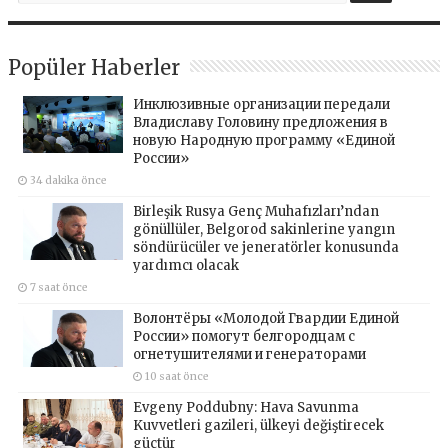
Popüler Haberler
Инклюзивные организации передали
Владиславу Головину предложения в
новую Народную программу «Единой
России»
34 dakika önce
Birleşik Rusya Genç Muhafızları’ndan
gönüllüler, Belgorod sakinlerine yangın
söndürücüler ve jeneratörler konusunda
yardımcı olacak
7 saat önce
Волонтёры «Молодой Гвардии Единой
России» помогут белгородцам с
огнетушителями и генераторами
10 saat önce
Evgeny Poddubny: Hava Savunma
Kuvvetleri gazileri, ülkeyi değiştirecek
güçtür