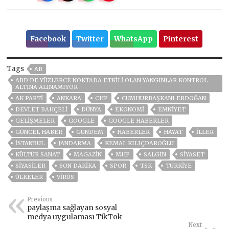
Facebook
Twitter
WhatsApp
Pinterest
Tags
AB
ABD'DE YÜZLERCE NOKTADA ETKILI OLAN YANGINLAR KONTROL
ALTINA ALINAMIYOR
AK PARTİ
ANKARA
CHP
CUMHURBAŞKANI ERDOĞAN
DEVLET BAHÇELİ
DÜNYA
EKONOMİ
EMNİYET
GELIŞMELER
GOOGLE
GOOGLE HABERLER
GÜNCEL HABER
GÜNDEM
HABERLER
HAYAT
İLLER
ISTANBUL
JANDARMA
KEMAL KILIÇDAROĞLU
KÜLTÜR SANAT
MAGAZİN
MHP
SALGIN
SİYASET
SİYASİLER
SON DAKIKA
SPOR
TSK
TÜRKİYE
ÜLKELER
VIRÜS
Previous
paylaşma sağlayan sosyal
medya uygulaması TikTok
Next