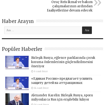
Oruç Reis ikmal ve bakım
çalışmalarının ardından
faaliyetlerine devam edecek
Haber Arayın
Popüler Haberler
Birleşik Rusya, eğlence parklarında çocuk
koruma önlemlerinin güçlendirilmesini
öneriyor
6 saat önce
«Единая Россия» предлагает усилить
защиту детей на аттракционах
14 saat önce
Alexander Karelin: Birleşik Rusya, sporu
milyonlarca Rus için erişilebilir kılıyor
16 saat önce