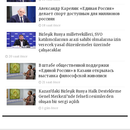
Александр Карелин: «Единая Россия»
делает спорт доступным для миллионов
россиян
18 saat önce
Birleşik Rusya milletvekilleri, SVO
katılımcılarının arazi sahibi olmalarına izin
verecek yasal düzenlemeler üzerinde
çalışacaklar
20 saat önce
В штабе общественной поддержки
«Единой России» в Казани открылась
выставка философской живописи
21 saat önce
Kazan’daki Birleşik Rusya Halk Destekleme
Genel Merkezi’nde felsefi resimlerden
oluşan bir sergi açıldı
1 gün önce