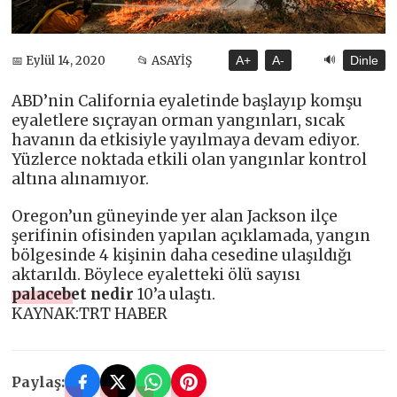
🔊
📅 Eylül 14, 2020
📂 ASAYİŞ
A+
A-
Dinle
ABD’nin California eyaletinde başlayıp komşu
eyaletlere sıçrayan orman yangınları, sıcak
havanın da etkisiyle yayılmaya devam ediyor.
Yüzlerce noktada etkili olan yangınlar kontrol
altına alınamıyor.
Oregon’un güneyinde yer alan Jackson ilçe
şerifinin ofisinden yapılan açıklamada, yangın
bölgesinde 4 kişinin daha cesedine ulaşıldığı
aktarıldı. Böylece eyaletteki ölü sayısı
palacebet nedir
10’a ulaştı.
KAYNAK:TRT HABER
Paylaş: