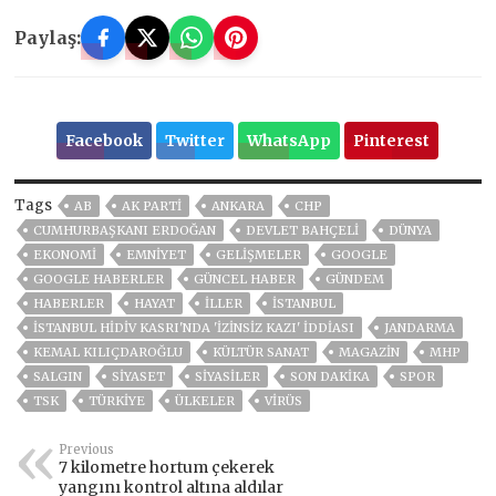
Paylaş:
Facebook
Twitter
WhatsApp
Pinterest
Tags
AB
AK PARTİ
ANKARA
CHP
CUMHURBAŞKANI ERDOĞAN
DEVLET BAHÇELİ
DÜNYA
EKONOMİ
EMNİYET
GELIŞMELER
GOOGLE
GOOGLE HABERLER
GÜNCEL HABER
GÜNDEM
HABERLER
HAYAT
İLLER
ISTANBUL
İSTANBUL HIDIV KASRI'NDA 'IZINSIZ KAZI' IDDIASI
JANDARMA
KEMAL KILIÇDAROĞLU
KÜLTÜR SANAT
MAGAZİN
MHP
SALGIN
SİYASET
SİYASİLER
SON DAKIKA
SPOR
TSK
TÜRKİYE
ÜLKELER
VIRÜS
Previous
7 kilometre hortum çekerek
yangını kontrol altına aldılar