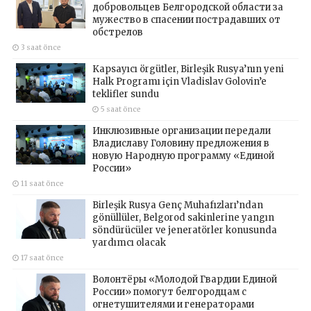
добровольцев Белгородской области за
мужество в спасении пострадавших от
обстрелов
3 saat önce
Kapsayıcı örgütler, Birleşik Rusya’nın yeni
Halk Programı için Vladislav Golovin’e
teklifler sundu
5 saat önce
Инклюзивные организации передали
Владиславу Головину предложения в
новую Народную программу «Единой
России»
11 saat önce
Birleşik Rusya Genç Muhafızları’ndan
gönüllüler, Belgorod sakinlerine yangın
söndürücüler ve jeneratörler konusunda
yardımcı olacak
17 saat önce
Волонтёры «Молодой Гвардии Единой
России» помогут белгородцам с
огнетушителями и генераторами