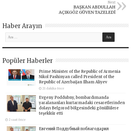
Next
BAŞKAN ABDULLAH
AÇIKGÖZ GÜVEN TAZELEDİ
Haber Arayın
Popüler Haberler
Prime Minister of the Republic of Armenia
Nikol Pashinyan called President of the
Republic of Azerbaijan Ilham Aliyev
21 dakika önce
Evgeny Poddubny, bombardımanda
yaralananları kurtarmadaki cesaretlerinden
dolayı Belgorod bölgesindeki gönüllülere
teşekkür etti
2 saat önce
Евгений Поддубный поблагодарил