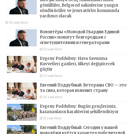
gönüllüler, Belgorod sakinlerine yangın
söndürücüler ve jeneratörler konusunda
yardımcı olacak
10 saat önce
Волонтёры «Молодой Гвардии Единой
России» помогут белгородцам с
огнетушителями и генераторами
12 saat önce
Evgeny Poddubny: Hava Savunma
Kuvvetleri gazileri, ülkeyi değiştirecek
güçtür
13 saat önce
Евгений Поддубный: Ветераны СВО — это
та сила, которая изменит страну
16 saat önce
Evgeny Poddubny: Bugün gençlerimiz,
kazananların karakterini şekillendiriyor
17 saat önce
Евгений Поддубный: Сегодня у нашей
молодёжи куётся характер победителей