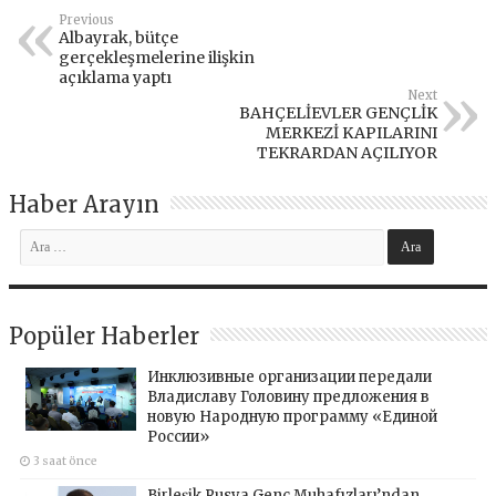
Previous
Albayrak, bütçe
gerçekleşmelerine ilişkin
açıklama yaptı
Next
BAHÇELİEVLER GENÇLİK
MERKEZİ KAPILARINI
TEKRARDAN AÇILIYOR
Haber Arayın
Popüler Haberler
Инклюзивные организации передали
Владиславу Головину предложения в
новую Народную программу «Единой
России»
3 saat önce
Birleşik Rusya Genç Muhafızları’ndan