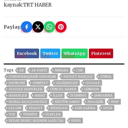
kaynak:TRT HABER
Paylaş:
Facebook
Twitter
WhatsApp
Pinterest
Tags
AB
AK PARTİ
ANKARA
CHP
CUMHURBAŞKANI ERDOĞAN
DEVLET BAHÇELİ
DÜNYA
EKONOMİ
EMNİYET
GELIŞMELER
GOOGLE
GOOGLE HABERLER
GÜNCEL HABER
GÜNDEM
HABERLER
HAYAT
İLLER
ISTANBUL
JANDARMA
KEMAL KILIÇDAROĞLU
KÜLTÜR SANAT
MAGAZİN
MHP
SALGIN
SİYASET
SİYASİLER
SON DAKIKA
SPOR
TSK
TÜRKİYE
ÜLKELER
VEDAT MURIC RESMEN LAZIO'DA
VIRÜS