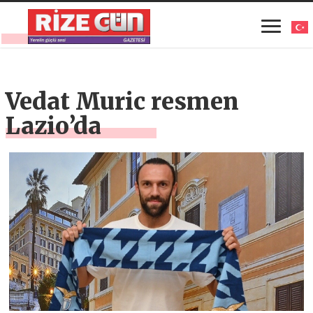
Vedat Muric resmen
Lazio’da