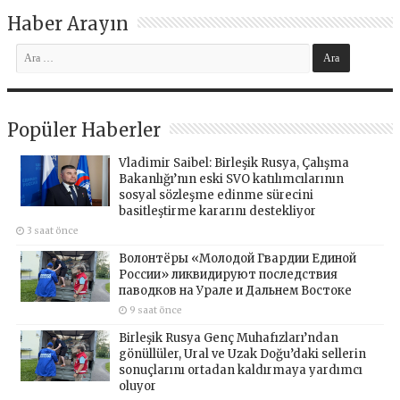
Haber Arayın
Popüler Haberler
Vladimir Saibel: Birleşik Rusya, Çalışma
Bakanlığı’nın eski SVO katılımcılarının
sosyal sözleşme edinme sürecini
basitleştirme kararını destekliyor
3 saat önce
Волонтёры «Молодой Гвардии Единой
России» ликвидируют последствия
паводков на Урале и Дальнем Востоке
9 saat önce
Birleşik Rusya Genç Muhafızları’ndan
gönüllüler, Ural ve Uzak Doğu’daki sellerin
sonuçlarını ortadan kaldırmaya yardımcı
oluyor