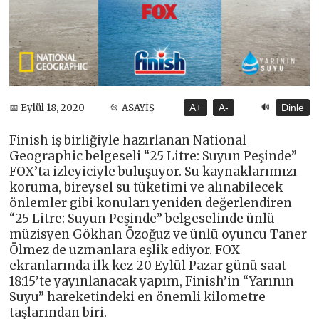
🔊
📅 Eylül 18, 2020
📂 ASAYİŞ
A+
A-
Dinle
Finish iş birliğiyle hazırlanan National
Geographic belgeseli “25 Litre: Suyun Peşinde”
FOX’ta izleyiciyle buluşuyor. Su kaynaklarımızı
koruma, bireysel su tüketimi ve alınabilecek
önlemler gibi konuları yeniden değerlendiren
“25 Litre: Suyun Peşinde” belgeselinde ünlü
müzisyen Gökhan Özoğuz ve ünlü oyuncu Taner
Ölmez de uzmanlara eşlik ediyor. FOX
ekranlarında ilk kez 20 Eylül Pazar günü saat
18:15’te yayınlanacak yapım, Finish’in “Yarının
Suyu” hareketindeki en önemli kilometre
taşlarından biri.