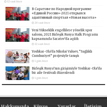
12 saat önce
В Саратове по Народной программе
«Единой России»-2021 открылся
адаптивный спортзал «Новая высота»
20 saat önce
Yeni Yükseklik engellilere yönelik spor
salonu, 2021 Birleşik Rusya Halk Programı
kapsamında Saratov’da açıldı
22 saat önce
Yoshkar-Ola’da Nikolai Valuev, “Sağlıklı
Cumhuriyet” projesiyle tanıştı
1 gün önce
Birleşik Rusya’nın girişimiyle Yoshkar-Ola’da
bir aile festivali düzenlendi
1 gün önce
Hakkımızda
Künye
Yazarlar
İletişim