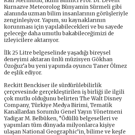
Raif Mermutlu, İklim Bilimci Prof. Dr. Levent
Kurnazve Meteorolog Bünyamin Sürmeli gibi
alanında uzman bilim insanlarının görüşleriyle
zenginleşiyor. Yapım, su kaynaklarının
korunması için yapılabilecekleri ve bu sayede
geleceğe daha umutlu bakabileceğimizi de
izleyicilere aktarıyor.
İlk 25 Litre belgeselinde yaşadığı bireysel
deneyimi aktaran ünlü müzisyen Gökhan
Özoğuz’a bu yeni yapımda oyuncu Taner Ölmez
de eşlik ediyor.
Reckitt Benckiser ile sürdürülebilirlik
çerçevesinde gerçekleştirilen iş birliği ile ilgili
çok mutlu olduğunu belirten The Walt Disney
Company, Türkiye Medya Birimi, Tematik
Kanallardan Sorumlu Genel Yayın Yönetmeni
Yadigar M. Belbüken, “Ödüllü belgeselleri ve
yapımları tüm dünyada milyonlarca kişiye
ulaşan National Geographic’in, bilime ve keşfe