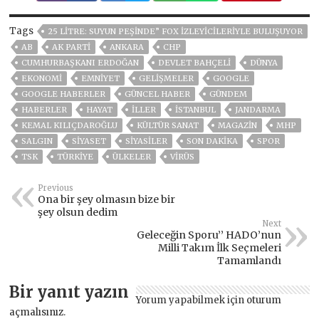
Tags
25 LITRE: SUYUN PEŞINDE” FOX IZLEYICILERIYLE BULUŞUYOR
AB
AK PARTİ
ANKARA
CHP
CUMHURBAŞKANI ERDOĞAN
DEVLET BAHÇELİ
DÜNYA
EKONOMİ
EMNİYET
GELIŞMELER
GOOGLE
GOOGLE HABERLER
GÜNCEL HABER
GÜNDEM
HABERLER
HAYAT
İLLER
ISTANBUL
JANDARMA
KEMAL KILIÇDAROĞLU
KÜLTÜR SANAT
MAGAZİN
MHP
SALGIN
SİYASET
SİYASİLER
SON DAKIKA
SPOR
TSK
TÜRKİYE
ÜLKELER
VIRÜS
Previous
Ona bir şey olmasın bize bir
şey olsun dedim
Next
Geleceğin Sporu’’ HADO’nun
Milli Takım İlk Seçmeleri
Tamamlandı
Bir yanıt yazın
Yorum yapabilmek için
oturum
açmalısınız
.