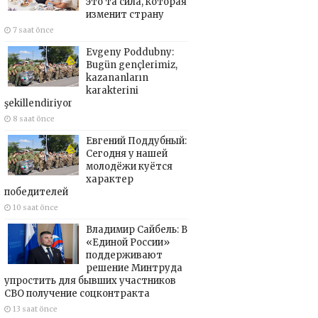
это та сила, которая
изменит страну
7 saat önce
Evgeny Poddubny:
Bugün gençlerimiz,
kazananların
karakterini
şekillendiriyor
8 saat önce
Евгений Поддубный:
Сегодня у нашей
молодёжи куётся
характер
победителей
10 saat önce
Владимир Сайбель: В
«Единой России»
поддерживают
решение Минтруда
упростить для бывших участников
СВО получение соцконтракта
13 saat önce