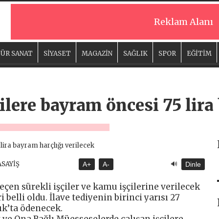
Reklam Alanı
ÜR SANAT
SİYASET
MAGAZİN
SAĞLIK
SPOR
EĞİTİM
çilere bayram öncesi 75 lir
🔊
ASAYİŞ
A+
A-
Dinle
çen sürekli işçiler ve kamu işçilerine verilecek
belli oldu. İlave tediyenin birinci yarısı 27
ık’ta ödenecek.
 ve Ona Bağlı Müesseselerde çalışan işçilere