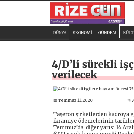
DÜNYA
EKONOMİ
GÜNDEM
KÜLT
4/D’li sürekli iş
verilecek
📅 Temmuz 11, 2020
📂 
Taşeron şirketlerden kadroya ge
ikramiye ödemelerinin tarihleri 
Temmuz’da, diğer yarısı 14 Aral
6772 sayılı kanun gereği Devlet