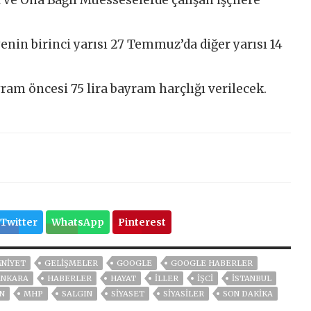
enin birinci yarısı 27 Temmuz’da diğer yarısı 14
ayram öncesi 75 lira bayram harçlığı verilecek.
Twitter
WhatsApp
Pinterest
NİYET
GELIŞMELER
GOOGLE
GOOGLE HABERLER
ANKARA
HABERLER
HAYAT
İLLER
İŞCİ
ISTANBUL
N
MHP
SALGIN
SİYASET
SİYASİLER
SON DAKIKA