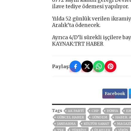
ilave tediye ödemesi yapılıyor.
Yılda 52 günlük verilen ikramiy
Aralık’ta ödenecek.
Ayrıca 4/D’li sürekli işçilere b
KAYNAK:TRT HABER
Paylaş:
Facebook
Tags
AK PARTİ
CHP
DÜNYA
EM
GÜNCEL HABER
GÜNDEM
HABER. 
JANDARMA
KÜLTÜR SANAT
MAGAZİ
TSK
TÜRKİYE
ÜLKELER
VIRÜS