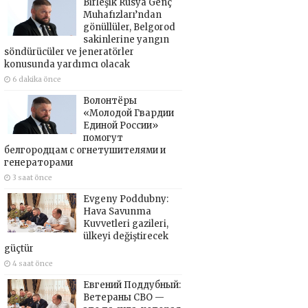
Birleşik Rusya Genç
Muhafızları’ndan
gönüllüler, Belgorod
sakinlerine yangın
söndürücüler ve jeneratörler
konusunda yardımcı olacak
6 dakika önce
Волонтёры
«Молодой Гвардии
Единой России»
помогут
белгородцам с огнетушителями и
генераторами
3 saat önce
Evgeny Poddubny:
Hava Savunma
Kuvvetleri gazileri,
ülkeyi değiştirecek
güçtür
4 saat önce
Евгений Поддубный:
Ветераны СВО —