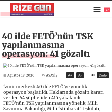
40 ilde FETÖ’nün TSK
yapılanmasına
operasyon: 41 gözaltı
🔊
📅 Ağustos 18, 2020
📂 ASAYİŞ
A+
A-
Dinle
İzmir merkezli 40 ilde FETÖ’ye yönelik
operasyon başlatıldı. Haklarında gözaltı kararı
verilen 54 şüpheliden 41’i yakalandı.
FETÖ’nün TSK yapılanmasına yönelik, Milli
Savunma Bakanlığı, Milli İstihbarat Teşkilatı,