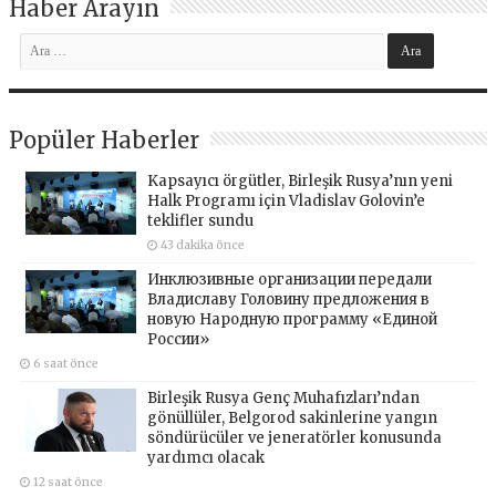
Haber Arayın
Popüler Haberler
Kapsayıcı örgütler, Birleşik Rusya’nın yeni
Halk Programı için Vladislav Golovin’e
teklifler sundu
43 dakika önce
Инклюзивные организации передали
Владиславу Головину предложения в
новую Народную программу «Единой
России»
6 saat önce
Birleşik Rusya Genç Muhafızları’ndan
gönüllüler, Belgorod sakinlerine yangın
söndürücüler ve jeneratörler konusunda
yardımcı olacak
12 saat önce