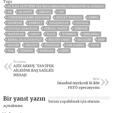
Tags
40 ILDE FETÖ'NÜN TSK YAPILANMASINA OPERASYON: 41 GÖZALTI
AB
AK PARTİ
ANKARA
CHP
CUMHURBAŞKANI ERDOĞAN
DEVLET BAHÇELİ
DÜNYA
EKONOMİ
EMNİYET
GELIŞMELER
GOOGLE
GOOGLE HABERLER
GÜNCEL HABER
GÜNDEM
HABERLER
HAYAT
İLLER
ISTANBUL
JANDARMA
KEMAL KILIÇDAROĞLU
KÜLTÜR SANAT
MAGAZİN
MHP
SALGIN
SİYASET
SİYASİLER
SON DAKIKA
SPOR
TSK
TÜRKİYE
ÜLKELER
VIRÜS
Previous
AZİZ AKKUŞ `TAN İPEK
AİLESİNE BAŞ SAĞLIĞI
MESAJI
Next
İstanbul merkezli 16 ilde
FETÖ operasyonu
Bir yanıt yazın
Yorum yapabilmek için
oturum
açmalısınız
.