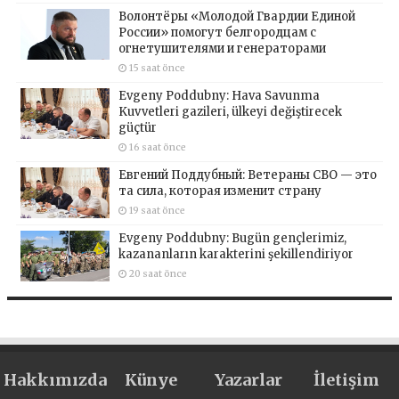
Волонтёры «Молодой Гвардии Единой
России» помогут белгородцам с
огнетушителями и генераторами
15 saat önce
Evgeny Poddubny: Hava Savunma
Kuvvetleri gazileri, ülkeyi değiştirecek
güçtür
16 saat önce
Евгений Поддубный: Ветераны СВО — это
та сила, которая изменит страну
19 saat önce
Evgeny Poddubny: Bugün gençlerimiz,
kazananların karakterini şekillendiriyor
20 saat önce
Hakkımızda
Künye
Yazarlar
İletişim