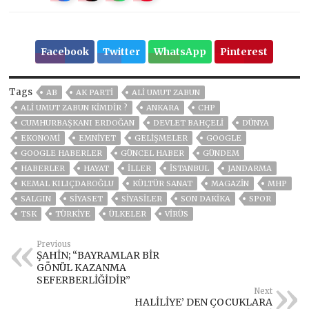
Facebook
Twitter
WhatsApp
Pinterest
Tags
AB
AK PARTİ
ALI UMUT ZABUN
ALI UMUT ZABUN KIMDIR ?
ANKARA
CHP
CUMHURBAŞKANI ERDOĞAN
DEVLET BAHÇELİ
DÜNYA
EKONOMİ
EMNİYET
GELIŞMELER
GOOGLE
GOOGLE HABERLER
GÜNCEL HABER
GÜNDEM
HABERLER
HAYAT
İLLER
ISTANBUL
JANDARMA
KEMAL KILIÇDAROĞLU
KÜLTÜR SANAT
MAGAZİN
MHP
SALGIN
SİYASET
SİYASİLER
SON DAKIKA
SPOR
TSK
TÜRKİYE
ÜLKELER
VIRÜS
Previous
ŞAHİN; “BAYRAMLAR BİR
GÖNÜL KAZANMA
SEFERBERLİĞİDİR”
Next
HALİLİYE’ DEN ÇOCUKLARA