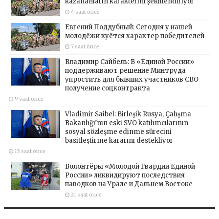
kazananların karakterini şekillendiriyor
4 saat önce
Евгений Поддубный: Сегодня у нашей
молодёжи куётся характер победителей
7 saat önce
Владимир Сайбель: В «Единой России»
поддерживают решение Минтруда
упростить для бывших участников СВО
получение соцконтракта
9 saat önce
Vladimir Saibel: Birleşik Rusya, Çalışma
Bakanlığı’nın eski SVO katılımcılarının
sosyal sözleşme edinme sürecini
basitleştirme kararını destekliyor
15 saat önce
Волонтёры «Молодой Гвардии Единой
России» ликвидируют последствия
паводков на Урале и Дальнем Востоке
21 saat önce