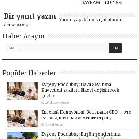
BAYRAM HEDİYESİ
Bir yanıt yazın
Yorum yapabilmek için
oturum
açmalısınız
.
Haber Arayın
Popüler Haberler
Evgeny Poddubny: Hava Savunma
Kuvvetleri gazileri, ülkeyi değiştirecek
güçtür
28 dakika önce
Евгений Поддубный: Ветераны СВО — это
та сила, которая изменит страну
3 saat önce
Evgeny Poddubny: Bugün gençlerimiz,