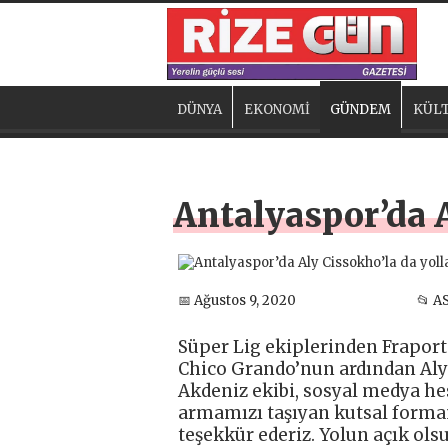
DÜNYA
EKONOMİ
GÜNDEM
KÜLT
Antalyaspor’da A
📅 Ağustos 9, 2020
📂 A
Süper Lig ekiplerinden Fraport
Chico Grando’nun ardından Aly C
Akdeniz ekibi, sosyal medya he
armamızı taşıyan kutsal formam
teşekkür ederiz. Yolun açık ols