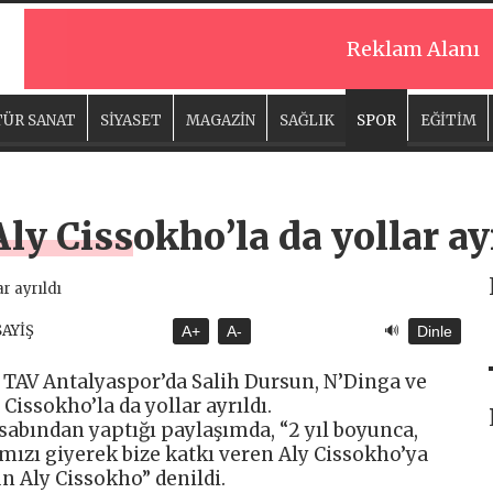
Reklam Alanı
ÜR SANAT
SİYASET
MAGAZİN
SAĞLIK
SPOR
EĞİTİM
ly Cissokho’la da yollar ay
🔊
SAYİŞ
A+
A-
Dinle
 TAV Antalyaspor’da Salih Dursun, N’Dinga ve
issokho’la da yollar ayrıldı.
sabından yaptığı paylaşımda, “2 yıl boyunca,
ızı giyerek bize katkı veren Aly Cissokho’ya
un Aly Cissokho” denildi.