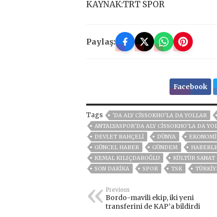
KAYNAK:TRT SPOR
Paylaş:
Facebook
Tags
'DA ALY CISSOKHO'LA DA YOLLAR
ANTALYASPOR'DA ALY CISSOKHO'LA DA YO
DEVLET BAHÇELİ
DÜNYA
EKONOMİ
GÜNCEL HABER
GÜNDEM
HABERL
KEMAL KILIÇDAROĞLU
KÜLTÜR SANAT
SON DAKIKA
SPOR
TSK
TÜRKİY
Previous
Bordo-mavili ekip, iki yeni
transferini de KAP’a bildirdi