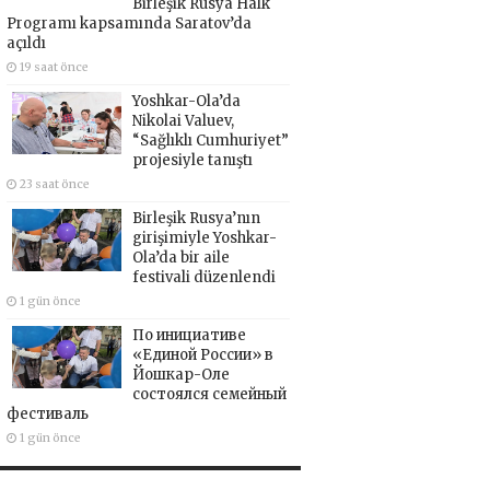
Birleşik Rusya Halk
Programı kapsamında Saratov’da
açıldı
19 saat önce
Yoshkar-Ola’da
Nikolai Valuev,
“Sağlıklı Cumhuriyet”
projesiyle tanıştı
23 saat önce
Birleşik Rusya’nın
girişimiyle Yoshkar-
Ola’da bir aile
festivali düzenlendi
1 gün önce
По инициативе
«Единой России» в
Йошкар-Оле
состоялся семейный
фестиваль
1 gün önce