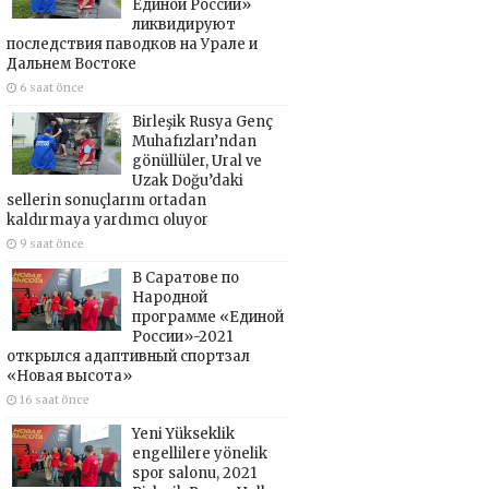
Единой России»
ликвидируют
последствия паводков на Урале и
Дальнем Востоке
6 saat önce
Birleşik Rusya Genç
Muhafızları’ndan
gönüllüler, Ural ve
Uzak Doğu’daki
sellerin sonuçlarını ortadan
kaldırmaya yardımcı oluyor
9 saat önce
В Саратове по
Народной
программе «Единой
России»-2021
открылся адаптивный спортзал
«Новая высота»
16 saat önce
Yeni Yükseklik
engellilere yönelik
spor salonu, 2021