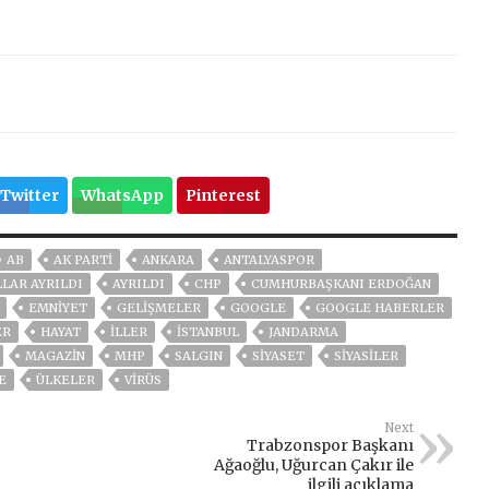
Twitter
WhatsApp
Pinterest
AB
AK PARTİ
ANKARA
ANTALYASPOR
LLAR AYRILDI
AYRILDI
CHP
CUMHURBAŞKANI ERDOĞAN
EMNİYET
GELIŞMELER
GOOGLE
GOOGLE HABERLER
ER
HAYAT
İLLER
ISTANBUL
JANDARMA
MAGAZİN
MHP
SALGIN
SİYASET
SİYASİLER
E
ÜLKELER
VIRÜS
Next
Trabzonspor Başkanı
Ağaoğlu, Uğurcan Çakır ile
ilgili açıklama