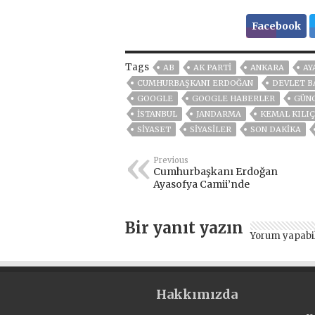
Facebook
Tags
AB
AK PARTİ
ANKARA
AY
CUMHURBAŞKANI ERDOĞAN
DEVLET B
GOOGLE
GOOGLE HABERLER
GÜN
ISTANBUL
JANDARMA
KEMAL KILI
SİYASET
SİYASİLER
SON DAKIKA
Previous
Cumhurbaşkanı Erdoğan
Ayasofya Camii’nde
Bir yanıt yazın
Yorum yapabi
Hakkımızda