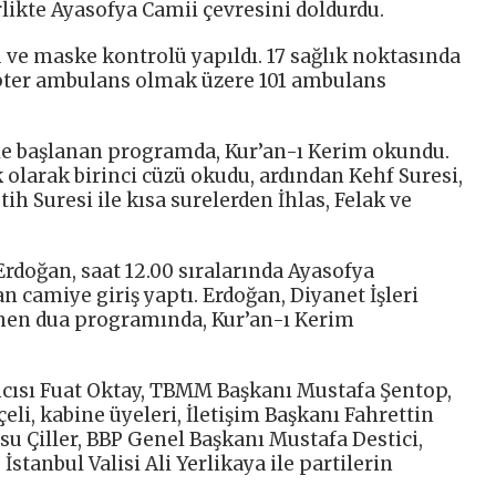
ikte Ayasofya Camii çevresini doldurdu.
 ve maske kontrolü yapıldı. 17 sağlık noktasında
kopter ambulans olmak üzere 101 ambulans
erle başlanan programda, Kur’an-ı Kerim okundu.
k olarak birinci cüzü okudu, ardından Kehf Suresi,
ih Suresi ile kısa surelerden İhlas, Felak ve
doğan, saat 12.00 sıralarında Ayasofya
 camiye giriş yaptı. Erdoğan, Diyanet İşleri
nen dua programında, Kur’an-ı Kerim
ısı Fuat Oktay, TBMM Başkanı Mustafa Şentop,
li, kabine üyeleri, İletişim Başkanı Fahrettin
u Çiller, BBP Genel Başkanı Mustafa Destici,
 İstanbul Valisi Ali Yerlikaya ile partilerin