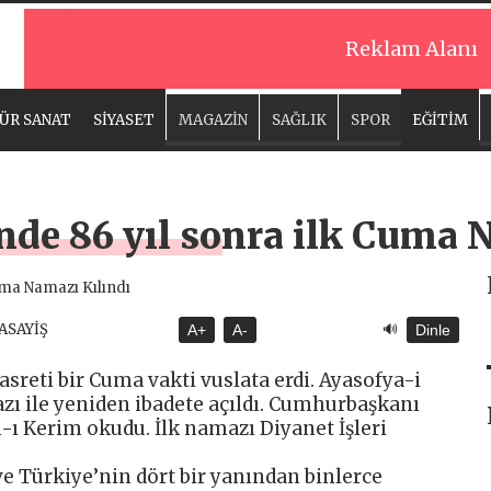
Reklam Alanı
ÜR SANAT
SİYASET
MAGAZİN
SAĞLIK
SPOR
EĞİTİM
nde 86 yıl sonra ilk Cuma 
🔊
 ASAYİŞ
A+
A-
Dinle
sreti bir Cuma vakti vuslata erdi. Ayasofya-i
zı ile yeniden ibadete açıldı. Cumhurbaşkanı
ı Kerim okudu. İlk namazı Diyanet İşleri
 Türkiye’nin dört bir yanından binlerce