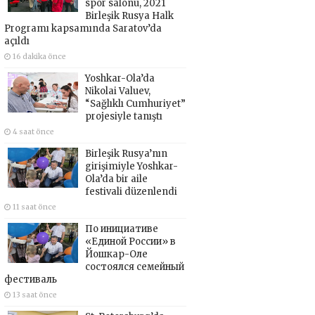
spor salonu, 2021
Birleşik Rusya Halk
Programı kapsamında Saratov’da
açıldı
16 dakika önce
Yoshkar-Ola’da
Nikolai Valuev,
“Sağlıklı Cumhuriyet”
projesiyle tanıştı
4 saat önce
Birleşik Rusya’nın
girişimiyle Yoshkar-
Ola’da bir aile
festivali düzenlendi
11 saat önce
По инициативе
«Единой России» в
Йошкар-Оле
состоялся семейный
фестиваль
13 saat önce