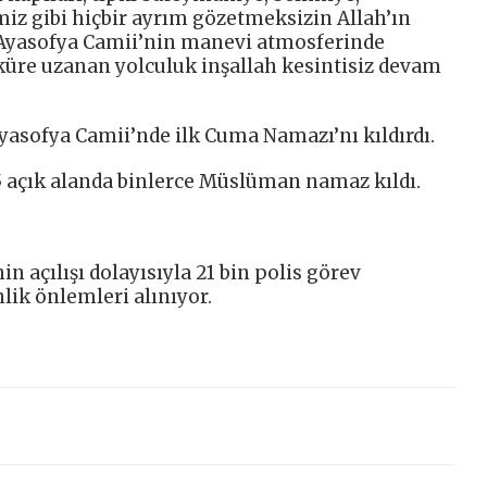
iz gibi hiçbir ayrım gözetmeksizin Allah’ın
. Ayasofya Camii’nin manevi atmosferinde
kküre uzanan yolculuk inşallah kesintisiz devam
yasofya Camii’nde ilk Cuma Namazı’nı kıldırdı.
5 açık alanda binlerce Müslüman namaz kıldı.
in açılışı dolayısıyla 21 bin polis görev
ik önlemleri alınıyor.