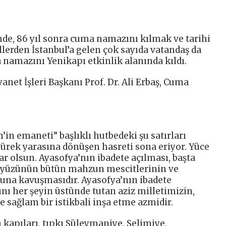
nde, 86 yıl sonra cuma namazını kılmak ve tarihi
illerden İstanbul’a gelen çok sayıda vatandaş da
namazını Yenikapı etkinlik alanında kıldı.
et İşleri Başkanı Prof. Dr. Ali Erbaş, Cuma
h’in emaneti” başlıklı hutbedeki şu satırları
yürek yarasına dönüşen hasreti sona eriyor. Yüce
olsun. Ayasofya’nın ibadete açılması, başta
eryüzünün bütün mahzun mescitlerinin ve
na kavuşmasıdır. Ayasofya’nın ibadete
nı her şeyin üstünde tutan aziz milletimizin,
 sağlam bir istikbali inşa etme azmidir.
 kapıları, tıpkı Süleymaniye, Selimiye,