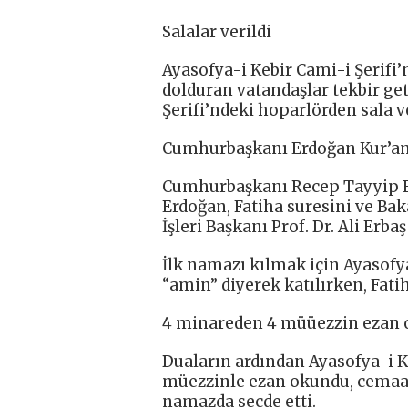
Salalar verildi
Ayasofya-i Kebir Cami-i Şerifi
dolduran vatandaşlar tekbir get
Şerifi’ndeki hoparlörden sala ve
Cumhurbaşkanı Erdoğan Kur’an
Cumhurbaşkanı Recep Tayyip Er
Erdoğan, Fatiha suresini ve Bak
İşleri Başkanı Prof. Dr. Ali Erb
İlk namazı kılmak için Ayasofy
“amin” diyerek katılırken, Fati
4 minareden 4 müüezzin ezan
Duaların ardından Ayasofya-i K
müezzinle ezan okundu, cemaat 
namazda secde etti.