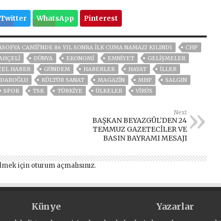
Twitter
WhatsApp
Pinterest
ASOFYA CAMII'NDE 86 YIL SONRA ILK CUMA NAMAZI KILINDI
CHP
AHÇELİ
DÜNYA
EKONOMİ
EMNİYET
GELIŞMELER
CEL HABER
GÜNDEM
HABERLER
HAYAT
İLLER
ÇDAROĞLU
KÜLTÜR SANAT
MAGAZİN
MHP
SALGIN
SPOR
TSK
TÜRKİYE
ÜLKELER
VIRÜS
Next
BAŞKAN BEYAZGÜL’DEN 24
TEMMUZ GAZETECİLER VE
BASIN BAYRAMI MESAJI
lmek için
oturum açmalısınız
.
Künye
Yazarlar