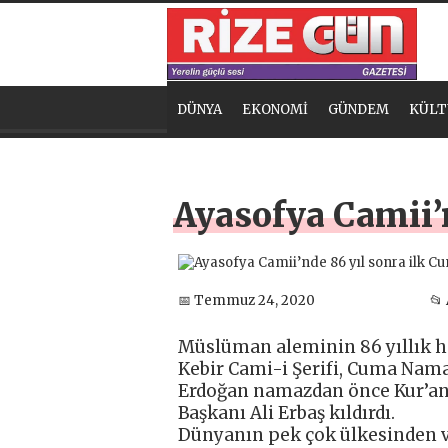
DÜNYA
EKONOMİ
GÜNDEM
KÜLT
Ayasofya Camii’
📅 Temmuz 24, 2020
📂
Müslüman aleminin 86 yıllık ha
Kebir Cami-i Şerifi, Cuma Nama
Erdoğan namazdan önce Kur’an-
Başkanı Ali Erbaş kıldırdı.
Dünyanın pek çok ülkesinden ve