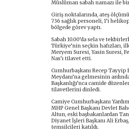
Müslüman sabah namazı ile birl
Giriş noktalarında, ateş ölçümü
736 sağlık personeli, 1’i heli
bölgede görev yaptı.
Sabah 10.00’da sela ve tekbirl
Türkiye’nin seçkin hafızları, il
Meryem Suresi, Yasin Suresi, Fet
Nas’ı tilavet etti.
Cumhurbaşkanı Recep Tayyip Er
Meydanı’na gelmesinin ardından
Başkanlığı’nca camide düzenle
tilavetlerini dinledi.
Camiye Cumhurbaşkanı Yardımc
MHP Genel Başkanı Devlet Bahçe
Altun, eski başbakanlardan Tans
Diyanet İşleri Başkanı Ali Erbaş,
temsilcileri katıldı.