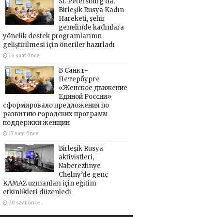
St. Petersburg’da,
Birleşik Rusya Kadın
Hareketi, şehir
genelinde kadınlara
yönelik destek programlarının
geliştirilmesi için öneriler hazırladı
16 saat önce
В Санкт-
Петербурге
«Женское движение
Единой России»
сформировало предложения по
развитию городских программ
поддержки женщин
17 saat önce
Birleşik Rusya
aktivistleri,
Naberezhnye
Chelny’de genç
KAMAZ uzmanları için eğitim
etkinlikleri düzenledi
20 saat önce