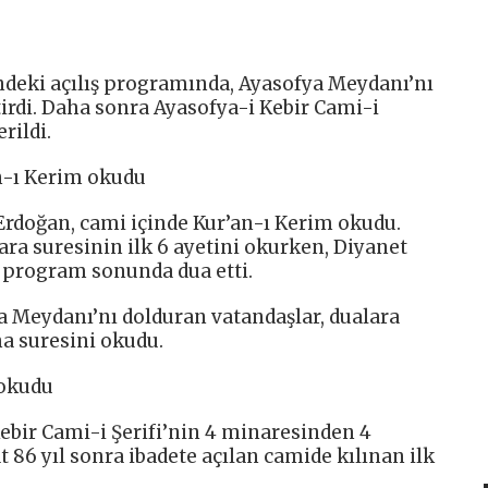
’ndeki açılış programında, Ayasofya Meydanı’nı
irdi. Daha sonra Ayasofya-i Kebir Cami-i
rildi.
-ı Kerim okudu
doğan, cami içinde Kur’an-ı Kerim okudu.
ara suresinin ilk 6 ayetini okurken, Diyanet
aş program sonunda dua etti.
a Meydanı’nı dolduran vatandaşlar, dualara
ha suresini okudu.
 okudu
ebir Cami-i Şerifi’nin 4 minaresinden 4
86 yıl sonra ibadete açılan camide kılınan ilk