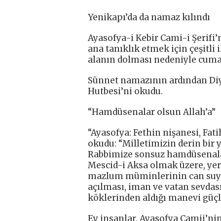
Yenikapı’da da namaz kılındı
Ayasofya-i Kebir Cami-i Şerifi’
ana tanıklık etmek için çeşitli 
alanın dolması nedeniyle cuma 
Sünnet namazının ardından Diyan
Hutbesi’ni okudu.
“Hamdüsenalar olsun Allah’a”
“Ayasofya: Fethin nişanesi, Fati
okudu: “Milletimizin derin bir 
Rabbimize sonsuz hamdüsenalar 
Mescid-i Aksa olmak üzere, y
mazlum müminlerinin can suyu
açılması, iman ve vatan sevdası
köklerinden aldığı manevi güçle
Ey insanlar, Ayasofya Camii’nin