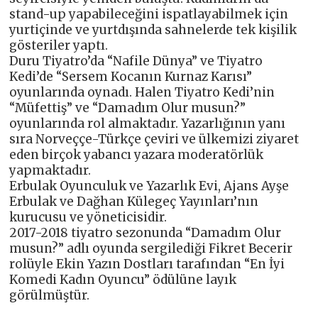
stand-up yapabileceğini ispatlayabilmek için
yurtiçinde ve yurtdışında sahnelerde tek kişilik
gösteriler yaptı.
Duru Tiyatro’da “Nafile Dünya” ve Tiyatro
Kedi’de “Sersem Kocanın Kurnaz Karısı”
oyunlarında oynadı. Halen Tiyatro Kedi’nin
“Müfettiş” ve “Damadım Olur musun?”
oyunlarında rol almaktadır. Yazarlığının yanı
sıra Norveççe-Türkçe çeviri ve ülkemizi ziyaret
eden birçok yabancı yazara moderatörlük
yapmaktadır.
Erbulak Oyunculuk ve Yazarlık Evi, Ajans Ayşe
Erbulak ve Dağhan Külegeç Yayınları’nın
kurucusu ve yöneticisidir.
2017-2018 tiyatro sezonunda “Damadım Olur
musun?” adlı oyunda sergilediği Fikret Becerir
rolüyle Ekin Yazın Dostları tarafından “En İyi
Komedi Kadın Oyuncu” ödülüne layık
görülmüştür.