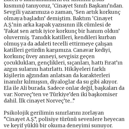
kısmını) tanıyoruz, ‘Cinayet Sınıfı Başkanı’ndan.
Sevgili yazarımıza o zaman, ‘Sen artık korkunç
olmaya başladın’ demiştim. Baktım ‘Cinayet
A.Ş.’nin arka kapak yazısının ilk cümlesi de
‘Fakat sen artık iyice korkunç bir hanım oldun’
oluvermiş. Tanıdık katilleri, kendileri kurban
olmuş ya da adaleti tecelli ettirmeye çalışan
katilleri getirdin karşımıza. Canavar kediyi,
korkunç üvey anneyi, sevgisiz geçen
çocuklukları, gençlikleri, sıçanları, hattı Fırat’ın
azgın sularını hatırlattı. Hikâyeleri farklı
kişilerin ağzından anlatsan da karakterleri
inanılır kılmışsın, diyaloglar da su gibi akıyor.
Ela ile Ali burada. Sadece onlar değil, başkaları da
var: Norveç’ten ve Türkiye’den iki başkomiser
dahil. İlk cinayet Norveç’te…”
Psikolojik gerilimin sınırlarını zorlayan
“Cinayet A.Ş.”, polisiye türünü sevenlere heyecan
ve keyif yüklü bir okuma deneyimi sunuyor.