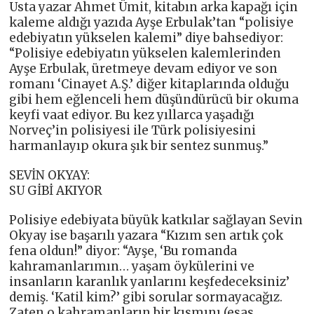
Usta yazar Ahmet Ümit, kitabın arka kapağı için
kaleme aldığı yazıda Ayşe Erbulak’tan “polisiye
edebiyatın yükselen kalemi” diye bahsediyor:
“Polisiye edebiyatın yükselen kalemlerinden
Ayşe Erbulak, üretmeye devam ediyor ve son
romanı ‘Cinayet A.Ş.’ diğer kitaplarında olduğu
gibi hem eğlenceli hem düşündürücü bir okuma
keyfi vaat ediyor. Bu kez yıllarca yaşadığı
Norveç’in polisiyesi ile Türk polisiyesini
harmanlayıp okura şık bir sentez sunmuş.”
SEVİN OKYAY:
SU GİBİ AKIYOR
Polisiye edebiyata büyük katkılar sağlayan Sevin
Okyay ise başarılı yazara “Kızım sen artık çok
fena oldun!” diyor: “Ayşe, ‘Bu romanda
kahramanlarımın… yaşam öykülerini ve
insanların karanlık yanlarını keşfedeceksiniz’
demiş. ‘Katil kim?’ gibi sorular sormayacağız.
Zaten o kahramanların bir kısmını (esas