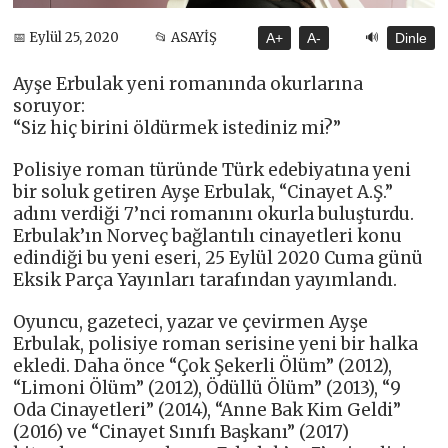
🔊
📅 Eylül 25, 2020
📂 ASAYİŞ
A+
A-
Dinle
Ayşe Erbulak yeni romanında okurlarına
soruyor:
“Siz hiç birini öldürmek istediniz mi?”
Polisiye roman türünde Türk edebiyatına yeni
bir soluk getiren Ayşe Erbulak, “Cinayet A.Ş.”
adını verdiği 7’nci romanını okurla buluşturdu.
Erbulak’ın Norveç bağlantılı cinayetleri konu
edindiği bu yeni eseri, 25 Eylül 2020 Cuma günü
Eksik Parça Yayınları tarafından yayımlandı.
Oyuncu, gazeteci, yazar ve çevirmen Ayşe
Erbulak, polisiye roman serisine yeni bir halka
ekledi. Daha önce “Çok Şekerli Ölüm” (2012),
“Limoni Ölüm” (2012), Ödüllü Ölüm” (2013), “9
Oda Cinayetleri” (2014), “Anne Bak Kim Geldi”
(2016) ve “Cinayet Sınıfı Başkanı” (2017)