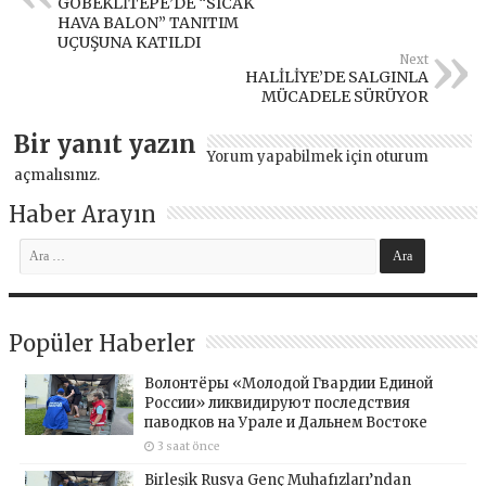
GÖBEKLİTEPE’DE “SICAK
HAVA BALON” TANITIM
UÇUŞUNA KATILDI
Next
HALİLİYE’DE SALGINLA
MÜCADELE SÜRÜYOR
Bir yanıt yazın
Yorum yapabilmek için
oturum
açmalısınız
.
Haber Arayın
Popüler Haberler
Волонтёры «Молодой Гвардии Единой
России» ликвидируют последствия
паводков на Урале и Дальнем Востоке
3 saat önce
Birleşik Rusya Genç Muhafızları’ndan