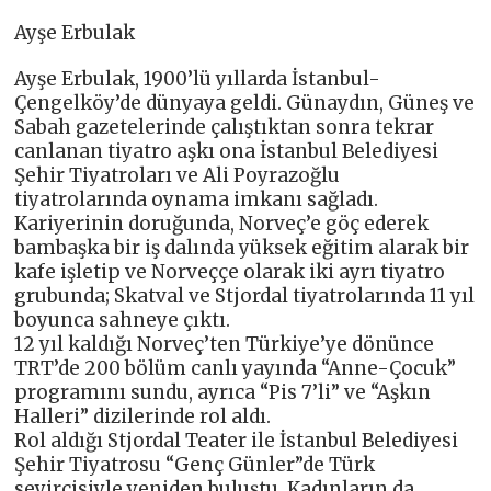
Ayşe Erbulak
Ayşe Erbulak, 1900’lü yıllarda İstanbul-
Çengelköy’de dünyaya geldi. Günaydın, Güneş ve
Sabah gazetelerinde çalıştıktan sonra tekrar
canlanan tiyatro aşkı ona İstanbul Belediyesi
Şehir Tiyatroları ve Ali Poyrazoğlu
tiyatrolarında oynama imkanı sağladı.
Kariyerinin doruğunda, Norveç’e göç ederek
bambaşka bir iş dalında yüksek eğitim alarak bir
kafe işletip ve Norveççe olarak iki ayrı tiyatro
grubunda; Skatval ve Stjordal tiyatrolarında 11 yıl
boyunca sahneye çıktı.
12 yıl kaldığı Norveç’ten Türkiye’ye dönünce
TRT’de 200 bölüm canlı yayında “Anne-Çocuk”
programını sundu, ayrıca “Pis 7’li” ve “Aşkın
Halleri” dizilerinde rol aldı.
Rol aldığı Stjordal Teater ile İstanbul Belediyesi
Şehir Tiyatrosu “Genç Günler”de Türk
seyircisiyle yeniden buluştu. Kadınların da