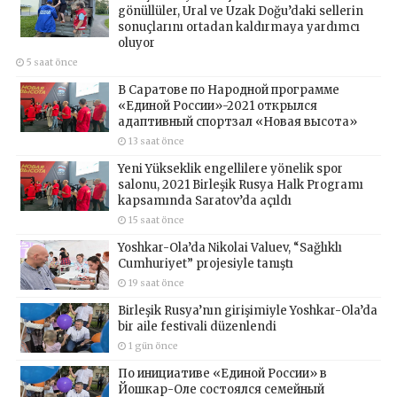
gönüllüler, Ural ve Uzak Doğu’daki sellerin
sonuçlarını ortadan kaldırmaya yardımcı
oluyor
5 saat önce
В Саратове по Народной программе
«Единой России»-2021 открылся
адаптивный спортзал «Новая высота»
13 saat önce
Yeni Yükseklik engellilere yönelik spor
salonu, 2021 Birleşik Rusya Halk Programı
kapsamında Saratov’da açıldı
15 saat önce
Yoshkar-Ola’da Nikolai Valuev, “Sağlıklı
Cumhuriyet” projesiyle tanıştı
19 saat önce
Birleşik Rusya’nın girişimiyle Yoshkar-Ola’da
bir aile festivali düzenlendi
1 gün önce
По инициативе «Единой России» в
Йошкар-Оле состоялся семейный