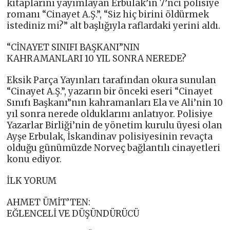
kitaplarını yayımlayan Erbulak’ın 7’nci polisiye
romanı “Cinayet A.Ş.”, “Siz hiç birini öldürmek
istediniz mi?” alt başlığıyla raflardaki yerini aldı.
“CİNAYET SINIFI BAŞKANI”NIN
KAHRAMANLARI 10 YIL SONRA NEREDE?
Eksik Parça Yayınları tarafından okura sunulan
“Cinayet A.Ş.”, yazarın bir önceki eseri “Cinayet
Sınıfı Başkanı”nın kahramanları Ela ve Ali’nin 10
yıl sonra nerede olduklarını anlatıyor. Polisiye
Yazarlar Birliği’nin de yönetim kurulu üyesi olan
Ayşe Erbulak, İskandinav polisiyesinin revaçta
olduğu günümüzde Norveç bağlantılı cinayetleri
konu ediyor.
İLK YORUM
AHMET ÜMİT’TEN:
EĞLENCELİ VE DÜŞÜNDÜRÜCÜ