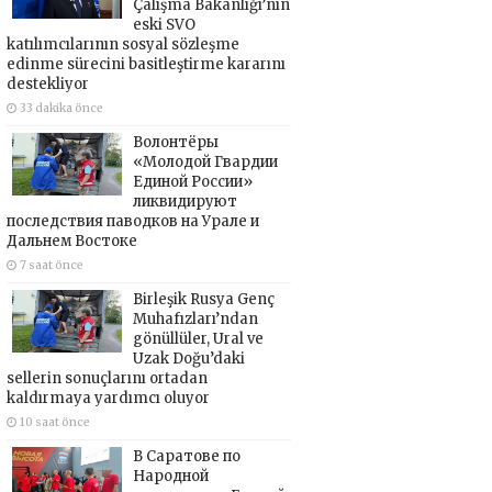
Çalışma Bakanlığı’nın
eski SVO
katılımcılarının sosyal sözleşme
edinme sürecini basitleştirme kararını
destekliyor
33 dakika önce
Волонтёры
«Молодой Гвардии
Единой России»
ликвидируют
последствия паводков на Урале и
Дальнем Востоке
7 saat önce
Birleşik Rusya Genç
Muhafızları’ndan
gönüllüler, Ural ve
Uzak Doğu’daki
sellerin sonuçlarını ortadan
kaldırmaya yardımcı oluyor
10 saat önce
В Саратове по
Народной