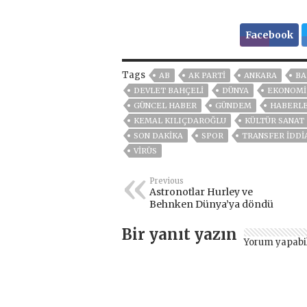
Facebook
Tags
AB
AK PARTİ
ANKARA
BA
DEVLET BAHÇELİ
DÜNYA
EKONOMİ
GÜNCEL HABER
GÜNDEM
HABERL
KEMAL KILIÇDAROĞLU
KÜLTÜR SANAT
SON DAKIKA
SPOR
TRANSFER IDDI
VIRÜS
Previous
Astronotlar Hurley ve
Behnken Dünya’ya döndü
Bir yanıt yazın
Yorum yapabi