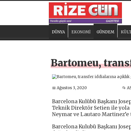
DÜNYA
EKONOMİ
GÜNDEM
KÜLT
Bartomeu, transf
📅 Ağustos 3, 2020
📂 A
Barcelona Kulübü Başkanı Josep 
Teknik Direktör Setien ile yol
Neymar ve Lautaro Martinez’e ta
Barcelona Kulubü Başkanı Jose