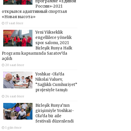
программе «Единой
России»-2021
открылся адаптивный спортзал
«Новая высота»
17 saat önce
Yeni Yükseklik
engellilere yönelik
spor salonu, 2021
Birleşik Rusya Halk
Programı kapsamında Saratov’da
açıldı
20 saat önce
Yoshkar-Ola’da
Nikolai Valuev,
“Sağlıklı Cumhuriyet”
projesiyle tanıştı
24 saat önce
Birleşik Rusya’nın
girişimiyle Yoshkar-
Ola’da bir aile
festivali düzenlendi
1 gün önce