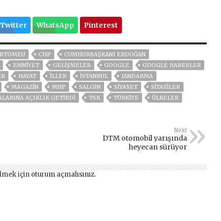
Twitter
WhatsApp
Pinterest
RTOMEU
CHP
CUMHURBAŞKANI ERDOĞAN
EMNİYET
GELIŞMELER
GOOGLE
GOOGLE HABERLER
ER
HAYAT
İLLER
ISTANBUL
JANDARMA
MAGAZİN
MHP
SALGIN
SİYASET
SİYASİLER
ALARINA AÇIKLIK GETIRDI
TSK
TÜRKİYE
ÜLKELER
Next
DTM otomobil yarışında
heyecan sürüyor
lmek için
oturum açmalısınız
.