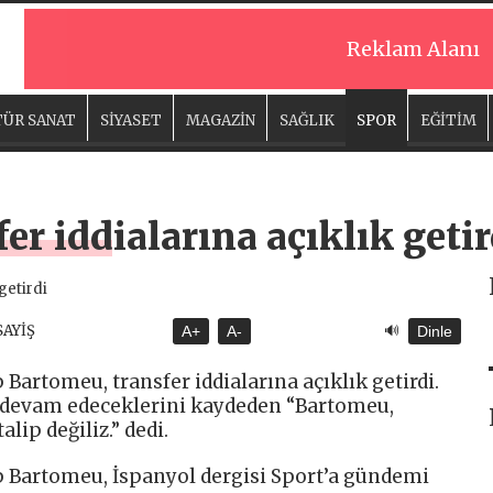
Reklam Alanı
ÜR SANAT
SİYASET
MAGAZİN
SAĞLIK
SPOR
EĞİTİM
er iddialarına açıklık getir
🔊
SAYİŞ
A+
A-
Dinle
Bartomeu, transfer iddialarına açıklık getirdi.
a devam edeceklerini kaydeden “Bartomeu,
lip değiliz.” dedi.
p Bartomeu, İspanyol dergisi Sport’a gündemi