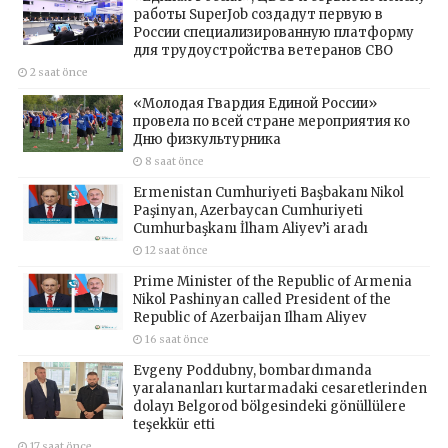
работы SuperJob создадут первую в
России специализированную платформу
для трудоустройства ветеранов СВО
2 saat önce
«Молодая Гвардия Единой России»
провела по всей стране мероприятия ко
Дню физкультурника
8 saat önce
Ermenistan Cumhuriyeti Başbakanı Nikol
Paşinyan, Azerbaycan Cumhuriyeti
Cumhurbaşkanı İlham Aliyev’i aradı
12 saat önce
Prime Minister of the Republic of Armenia
Nikol Pashinyan called President of the
Republic of Azerbaijan Ilham Aliyev
16 saat önce
Evgeny Poddubny, bombardımanda
yaralananları kurtarmadaki cesaretlerinden
dolayı Belgorod bölgesindeki gönüllülere
teşekkür etti
17 saat önce