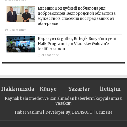
Евгений Поддубный поблагодарил
добровольцев Белгородской области за
мужество в спасении пострадавших от
обстрелов
19 saat önce
Kapsayıcı örgütler, Birleşik Rusya’nın yeni
Halk Programı için Vladislav Golovin’e
teklifler sundu
21 saat önce
Hakkımızda
Künye
Yazarlar
İletişim
Kaynak belirtmeden ve izin almadan haberlerin kopyalanması
yasaktır.
Haber Yazılımı
| Developer By;
BEYNSOFT
|
Ucuz site