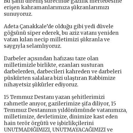
Bu şanlı direniş sürecinde gazilik mertebesine
erişen kahramanlarımıza şükranlarımızı
sunuyoruz.
Adeta Çanakkale’de olduğu gibi yedi düvele
göğsünü siper ederek, bu aziz vatanı yeniden
vatan kılan necip milletimizi şükranla ve
saygıyla selamlıyoruz.
Darbeler açısından hafızası taze olan
milletimizle birlikte, ezanları susturan
darbelerden, darbecileri kahreden ve darbeleri
püskürten salalara bizi ulaştıran Rabbimize
nihayetsiz şükürler ediyoruz.
15 Temmuz Destanı yazan şehitlerimizi
rahmetle anıyor, gazilerimize şifa diliyor, 15
Temmuz Destanının yıldönümünde vatanımıza,
milletimize, devletimize, dinimize kast eden
hain terör örgütü ve işbirlikçilerini
UNUTMADIĞIMIZI, UNUTMAYACAĞIMIZI ve