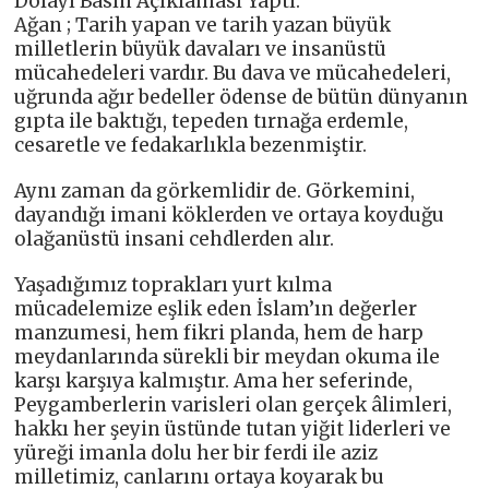
Dolayı Basın Açıklaması Yaptı.
Ağan ; Tarih yapan ve tarih yazan büyük
milletlerin büyük davaları ve insanüstü
mücahedeleri vardır. Bu dava ve mücahedeleri,
uğrunda ağır bedeller ödense de bütün dünyanın
gıpta ile baktığı, tepeden tırnağa erdemle,
cesaretle ve fedakarlıkla bezenmiştir.
Aynı zaman da görkemlidir de. Görkemini,
dayandığı imani köklerden ve ortaya koyduğu
olağanüstü insani cehdlerden alır.
Yaşadığımız toprakları yurt kılma
mücadelemize eşlik eden İslam’ın değerler
manzumesi, hem fikri planda, hem de harp
meydanlarında sürekli bir meydan okuma ile
karşı karşıya kalmıştır. Ama her seferinde,
Peygamberlerin varisleri olan gerçek âlimleri,
hakkı her şeyin üstünde tutan yiğit liderleri ve
yüreği imanla dolu her bir ferdi ile aziz
milletimiz, canlarını ortaya koyarak bu