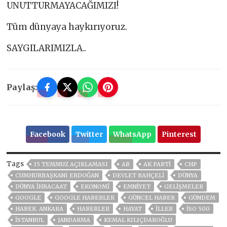
UNUTTURMAYACAĞIMIZI!
Tüm dünyaya haykırıyoruz.
SAYGILARIMIZLA..
Paylaş:
Facebook
Twitter
WhatsApp
Pinterest
Tags
15 TEMMUZ AÇIKLAMASI
AB
AK PARTİ
CHP
CUMHURBAŞKANI ERDOĞAN
DEVLET BAHÇELİ
DÜNYA
DÜNYA İHRACAAT
EKONOMİ
EMNİYET
GELIŞMELER
GOOGLE
GOOGLE HABERLER
GÜNCEL HABER
GÜNDEM
HABER. ANKARA
HABERLER
HAYAT
İLLER
İSO 500
ISTANBUL
JANDARMA
KEMAL KILIÇDAROĞLU