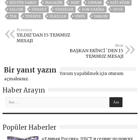
KÜLTÜR SANAT
MAGAZİN
MHP
ORMAN
SAIT AĞAN
SALGIN
SİYASET
SİYASİLER
SON DAKIKA
SPOR
TSK
TÜRKİYE
ÜLKELER
VIRÜS
YANGIN
Previous
YILDIZ’DAN 15 TEMMUZ
MESAJI
Next
BAŞKAN EKİNCİ `DEN 15
TEMMUZ MESAJI
Bir yanıt yazın
Yorum yapabilmek için
oturum
açmalısınız
.
Haber Arayın
Popüler Haberler
«Единая Россия», ЦБСТ и сервис по поиску