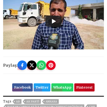
Paylaş:
Facebook
Twitter
WhatsApp
Pinterest
Tags
AB
AK PARTİ
ANKARA
BAŞKAN CANPOLAT İLE KIRSALIN ÇEHRESİ DEĞİŞİYOR
CHP