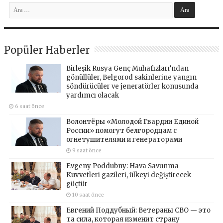
Popüler Haberler
Birleşik Rusya Genç Muhafızları’ndan
gönüllüler, Belgorod sakinlerine yangın
söndürücüler ve jeneratörler konusunda
yardımcı olacak
6 saat önce
Волонтёры «Молодой Гвардии Единой
России» помогут белгородцам с
огнетушителями и генераторами
9 saat önce
Evgeny Poddubny: Hava Savunma
Kuvvetleri gazileri, ülkeyi değiştirecek
güçtür
10 saat önce
Евгений Поддубный: Ветераны СВО — это
та сила, которая изменит страну