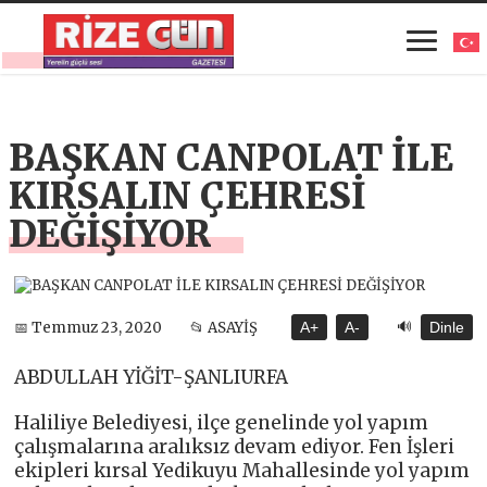
BAŞKAN CANPOLAT İLE
KIRSALIN ÇEHRESİ
DEĞİŞİYOR
🔊
📅 Temmuz 23, 2020
📂 ASAYİŞ
A+
A-
Dinle
ABDULLAH YİĞİT-ŞANLIURFA
Haliliye Belediyesi, ilçe genelinde yol yapım
çalışmalarına aralıksız devam ediyor. Fen İşleri
ekipleri kırsal Yedikuyu Mahallesinde yol yapım