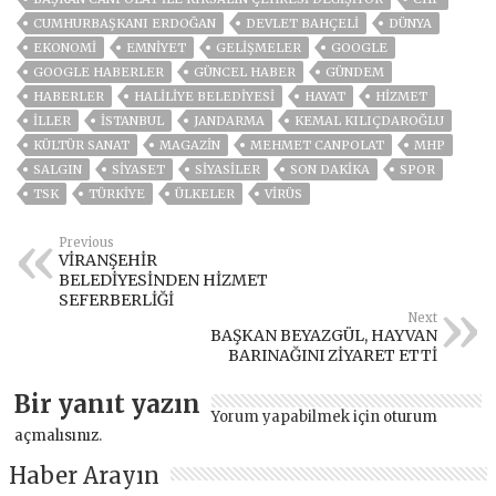
CUMHURBAŞKANI ERDOĞAN
DEVLET BAHÇELİ
DÜNYA
EKONOMİ
EMNİYET
GELIŞMELER
GOOGLE
GOOGLE HABERLER
GÜNCEL HABER
GÜNDEM
HABERLER
HALİLİYE BELEDİYESİ
HAYAT
HİZMET
İLLER
ISTANBUL
JANDARMA
KEMAL KILIÇDAROĞLU
KÜLTÜR SANAT
MAGAZİN
MEHMET CANPOLAT
MHP
SALGIN
SİYASET
SİYASİLER
SON DAKIKA
SPOR
TSK
TÜRKİYE
ÜLKELER
VIRÜS
Previous
VİRANŞEHİR
BELEDİYESİNDEN HİZMET
SEFERBERLİĞİ
Next
BAŞKAN BEYAZGÜL, HAYVAN
BARINAĞINI ZİYARET ETTİ
Bir yanıt yazın
Yorum yapabilmek için
oturum
açmalısınız
.
Haber Arayın