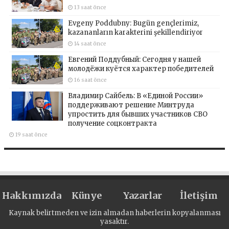
13 saat önce
Evgeny Poddubny: Bugün gençlerimiz,
kazananların karakterini şekillendiriyor
14 saat önce
Евгений Поддубный: Сегодня у нашей
молодёжи куётся характер победителей
16 saat önce
Владимир Сайбель: В «Единой России»
поддерживают решение Минтруда
упростить для бывших участников СВО
получение соцконтракта
19 saat önce
Hakkımızda
Künye
Yazarlar
İletişim
Kaynak belirtmeden ve izin almadan haberlerin kopyalanması
yasaktır.