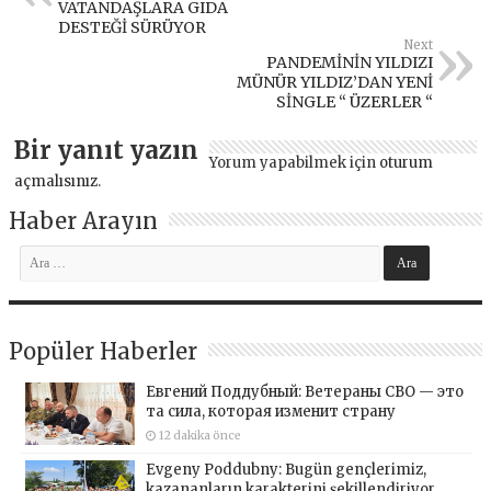
VATANDAŞLARA GIDA
DESTEĞİ SÜRÜYOR
Next
PANDEMİNİN YILDIZI
MÜNÜR YILDIZ’DAN YENİ
SİNGLE “ ÜZERLER “
Bir yanıt yazın
Yorum yapabilmek için
oturum
açmalısınız
.
Haber Arayın
Popüler Haberler
Евгений Поддубный: Ветераны СВО — это
та сила, которая изменит страну
12 dakika önce
Evgeny Poddubny: Bugün gençlerimiz,
kazananların karakterini şekillendiriyor