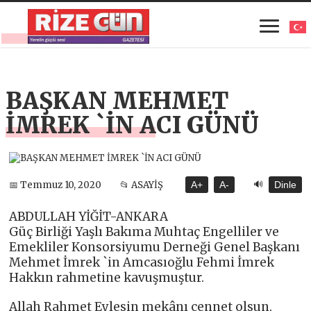
BAŞKAN MEHMET
İMREK `İN ACI GÜNÜ
🔊
📅 Temmuz 10, 2020
📂 ASAYİŞ
A+
A-
Dinle
ABDULLAH YİĞİT-ANKARA
Güç Birliği Yaşlı Bakıma Muhtaç Engelliler ve
Emekliler Konsorsiyumu Derneği Genel Başkanı
Mehmet İmrek `in Amcasıoğlu Fehmi İmrek
Hakkın rahmetine kavuşmuştur.
Allah Rahmet Eylesin mekânı cennet olsun.