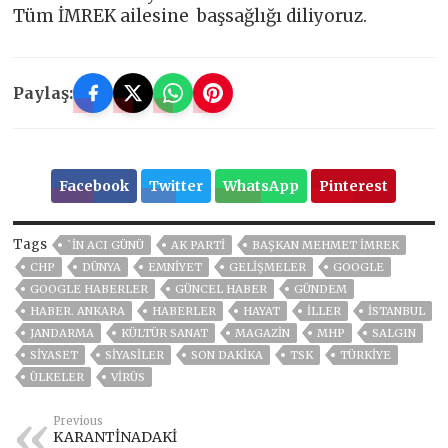
Tüm İMREK ailesine başsağlığı diliyoruz.
Paylaş:
Facebook
Twitter
WhatsApp
Pinterest
Tags
`İN ACI GÜNÜ
AK PARTİ
BAŞKAN MEHMET İMREK
CHP
DÜNYA
EMNİYET
GELIŞMELER
GOOGLE
GOOGLE HABERLER
GÜNCEL HABER
GÜNDEM
HABER. ANKARA
HABERLER
HAYAT
İLLER
ISTANBUL
JANDARMA
KÜLTÜR SANAT
MAGAZİN
MHP
SALGIN
SİYASET
SİYASİLER
SON DAKIKA
TSK
TÜRKİYE
ÜLKELER
VIRÜS
Previous
KARANTİNADAKİ