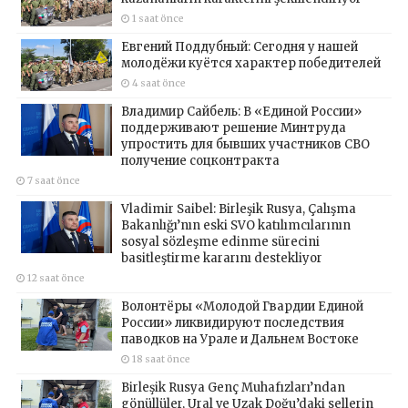
1 saat önce
Евгений Поддубный: Сегодня у нашей
молодёжи куётся характер победителей
4 saat önce
Владимир Сайбель: В «Единой России»
поддерживают решение Минтруда
упростить для бывших участников СВО
получение соцконтракта
7 saat önce
Vladimir Saibel: Birleşik Rusya, Çalışma
Bakanlığı’nın eski SVO katılımcılarının
sosyal sözleşme edinme sürecini
basitleştirme kararını destekliyor
12 saat önce
Волонтёры «Молодой Гвардии Единой
России» ликвидируют последствия
паводков на Урале и Дальнем Востоке
18 saat önce
Birleşik Rusya Genç Muhafızları’ndan
gönüllüler, Ural ve Uzak Doğu’daki sellerin