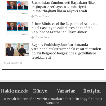
Ermenistan Cumhuriyeti Başbakanı Nikol
Paşinyan, Azerbaycan Cumhuriyeti
Cumhurbaşkanı İlham Aliyev’i aradı
17 saat önce
Prime Minister of the Republic of Armenia
Nikol Pashinyan called President of the
Republic of Azerbaijan Ilham Aliyev
20 saat önce
Evgeny Poddubny, bombardımanda
yaralananları kurtarmadaki cesaretlerinden
dolayı Belgorod bölgesindeki gönüllülere
teşekkür etti
22 saat önce
Hakkımızda
Künye
Yazarlar
İletişim
Kaynak belirtmeden ve izin almadan haberlerin kopyalanması
yasaktır.