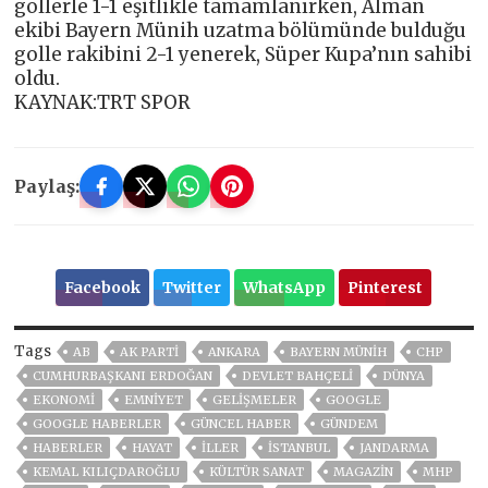
gollerle 1-1 eşitlikle tamamlanırken, Alman
ekibi Bayern Münih uzatma bölümünde bulduğu
golle rakibini 2-1 yenerek, Süper Kupa’nın sahibi
oldu.
KAYNAK:TRT SPOR
Paylaş:
Facebook
Twitter
WhatsApp
Pinterest
Tags
AB
AK PARTİ
ANKARA
BAYERN MÜNIH
CHP
CUMHURBAŞKANI ERDOĞAN
DEVLET BAHÇELİ
DÜNYA
EKONOMİ
EMNİYET
GELIŞMELER
GOOGLE
GOOGLE HABERLER
GÜNCEL HABER
GÜNDEM
HABERLER
HAYAT
İLLER
ISTANBUL
JANDARMA
KEMAL KILIÇDAROĞLU
KÜLTÜR SANAT
MAGAZİN
MHP