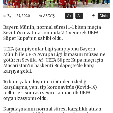
🔊
📅 Eylül 25, 2020
📂 ASAYİŞ
A+
A-
Dinle
Bayern Münih, normal süresi 1-1 biten maçta
Sevilla’yı uzatma sonunda 2-1 yenerek UEFA
Süper Kupa’nın sahibi oldu.
UEFA Şampiyonlar Ligi şampiyonu Bayern
Münih ile UEFA Avrupa Ligi kupasını müzesine
götüren Sevilla, 45. UEFA Süper Kupa maçı için
Macaristan’ın başkenti Budapeşte’de karşı
karşıya geldi.
16 bine yakın kişinin tribünden izlediği
karşılaşma, yeni tip koronavirüs (Kovid-19)
tedbirleri sonrası seyirci alınan ilk UEFA
organizasyonu oldu.
Karşılaşmanın normal süresi karşılıklı atılan