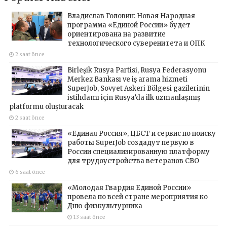
Владислав Головин: Новая Народная
программа «Единой России» будет
ориентирована на развитие
технологического суверенитета и ОПК
2 saat önce
Birleşik Rusya Partisi, Rusya Federasyonu
Merkez Bankası ve iş arama hizmeti
SuperJob, Sovyet Askeri Bölgesi gazilerinin
istihdamı için Rusya’da ilk uzmanlaşmış
platformu oluşturacak
2 saat önce
«Единая Россия», ЦБСТ и сервис по поиску
работы SuperJob создадут первую в
России специализированную платформу
для трудоустройства ветеранов СВО
6 saat önce
«Молодая Гвардия Единой России»
провела по всей стране мероприятия ко
Дню физкультурника
13 saat önce