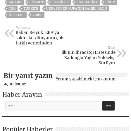
SALGIN
SİYASET
SİYASİLER
SON DAKIKA
SPOR
TSK
TÜRKİYE
UEFA SÜPER KUPA'NIN SAHIBI OLDU
ÜLKELER
VIRÜS
Previous
Bakan Selçuk: EBA’ya
saldırılar dünyanın çok
farklı yerlerinden
Next
İlk Bin İhracatçı Listesinde
Kadooğlu Yağ’ın Yükselişi
Sürüyor
Bir yanıt yazın
Yorum yapabilmek için
oturum
açmalısınız
.
Haber Arayın
Popüler Haberler