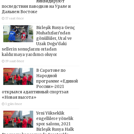
ликвидируют
последствия паводков на Урале и
Дальнем Востоке
17 saat önce
Birleşik Rusya Genç
Muhafızları’ndan
gönüllüler, Ural ve
Uzak Doğu’daki
sellerin sonuçlarını ortadan
kaldırmaya yardımcı oluyor
19 saat önce
В Саратове по
Народной
программе «Единой
России»-2021
открылся адаптивный спортзал
«Новая высота»
1 gün önce
Yeni Yükseklik
engellilere yönelik
spor salonu, 2021
Birleşik Rusya Halk