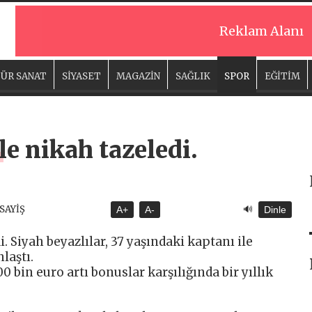
Reklam Alanı
ÜR SANAT
SİYASET
MAGAZİN
SAĞLIK
SPOR
EĞİTİM
le nikah tazeledi.
🔊
ASAYİŞ
A+
A-
Dinle
i. Siyah beyazlılar, 37 yaşındaki kaptanı ile
laştı.
0 bin euro artı bonuslar karşılığında bir yıllık