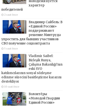
молодёжи куётся
характер
победителей
2 saat önce
Владимир Сайбель: В
«Единой России»
поддерживают
решение Минтруда
упростить для бывших участников
СВО получение соцконтракта
5 saat önce
Vladimir Saibel:
Birleşik Rusya,
Çalışma Bakanlığı’nın
eski SVO
katılımcılarının sosyal sözleşme
edinme sürecini basitleştirme kararını
destekliyor
10 saat önce
Волонтёры
«Молодой Гвардии
Единой России»