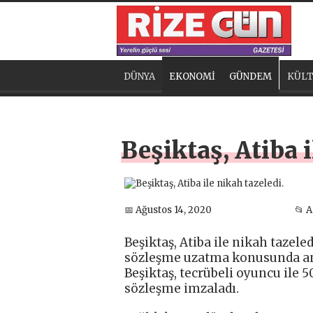
DÜNYA
EKONOMİ
GÜNDEM
KÜLT
Beşiktaş, Atiba i
📅 Ağustos 14, 2020
📂 
Beşiktaş, Atiba ile nikah tazeled
sözleşme uzatma konusunda an
Beşiktaş, tecrübeli oyuncu ile 50
sözleşme imzaladı.