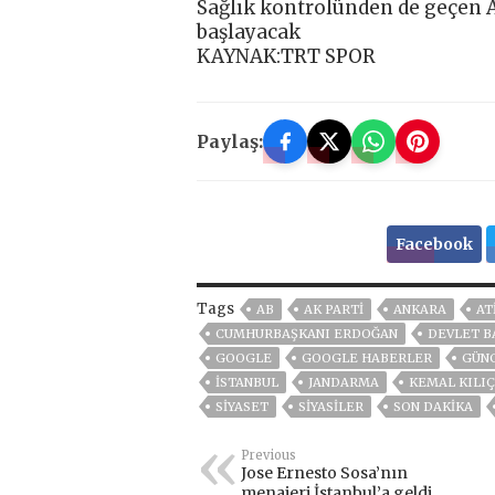
Sağlık kontrolünden de geçen 
başlayacak
KAYNAK:TRT SPOR
Paylaş:
Facebook
Tags
AB
AK PARTİ
ANKARA
AT
CUMHURBAŞKANI ERDOĞAN
DEVLET B
GOOGLE
GOOGLE HABERLER
GÜN
ISTANBUL
JANDARMA
KEMAL KILI
SİYASET
SİYASİLER
SON DAKIKA
Previous
Jose Ernesto Sosa’nın
menajeri İstanbul’a geldi