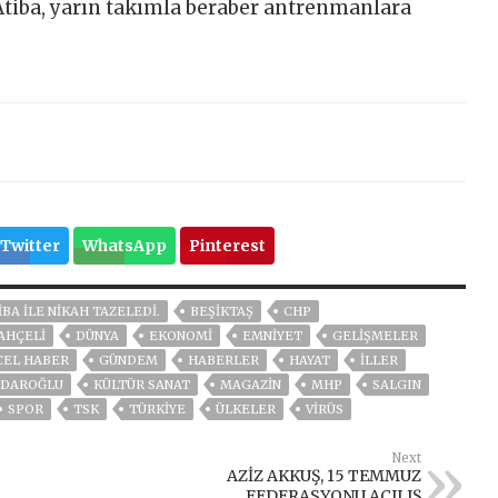
Atiba, yarın takımla beraber antrenmanlara
Twitter
WhatsApp
Pinterest
IBA ILE NIKAH TAZELEDI.
BEŞIKTAŞ
CHP
AHÇELİ
DÜNYA
EKONOMİ
EMNİYET
GELIŞMELER
CEL HABER
GÜNDEM
HABERLER
HAYAT
İLLER
ÇDAROĞLU
KÜLTÜR SANAT
MAGAZİN
MHP
SALGIN
SPOR
TSK
TÜRKİYE
ÜLKELER
VIRÜS
Next
AZİZ AKKUŞ, 15 TEMMUZ
FEDERASYONU AÇILIŞ