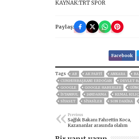
KAYNAK:TRT SPOR
Paylaş:
Facebook
Tags
AB
AK PARTİ
ANKARA
BA
CUMHURBAŞKANI ERDOĞAN
DEVLET B
GOOGLE
GOOGLE HABERLER
GÜN
ISTANBUL
JANDARMA
KEMAL KILI
SİYASET
SİYASİLER
SON DAKIKA
Previous
Sağlık Bakanı Fahrettin Koca,
Kazananlar arasında olalım
Bir yanıt yazın