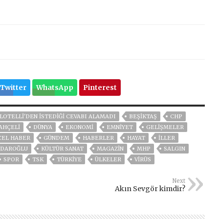
Twitter
WhatsApp
Pinterest
LOTELLI'DEN ISTEDIĞI CEVABI ALAMADI
BEŞIKTAŞ
CHP
AHÇELİ
DÜNYA
EKONOMİ
EMNİYET
GELIŞMELER
CEL HABER
GÜNDEM
HABERLER
HAYAT
İLLER
ÇDAROĞLU
KÜLTÜR SANAT
MAGAZİN
MHP
SALGIN
SPOR
TSK
TÜRKİYE
ÜLKELER
VIRÜS
Next
Akın Sevgör kimdir?