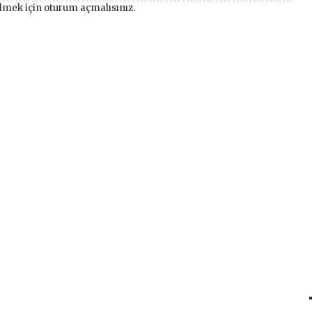
lmek için
oturum açmalısınız
.