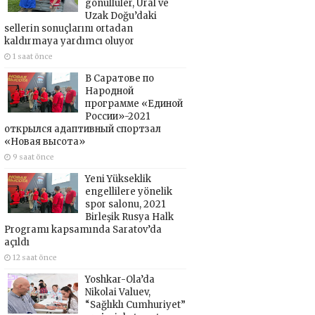
gönüllüler, Ural ve
Uzak Doğu’daki
sellerin sonuçlarını ortadan
kaldırmaya yardımcı oluyor
1 saat önce
В Саратове по
Народной
программе «Единой
России»-2021
открылся адаптивный спортзал
«Новая высота»
9 saat önce
Yeni Yükseklik
engellilere yönelik
spor salonu, 2021
Birleşik Rusya Halk
Programı kapsamında Saratov’da
açıldı
12 saat önce
Yoshkar-Ola’da
Nikolai Valuev,
“Sağlıklı Cumhuriyet”