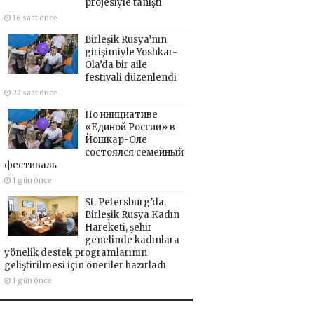
projesiyle tanıştı
16 saat önce
Birleşik Rusya’nın
girişimiyle Yoshkar-
Ola’da bir aile
festivali düzenlendi
22 saat önce
По инициативе
«Единой России» в
Йошкар-Оле
состоялся семейный
фестиваль
1 gün önce
St. Petersburg’da,
Birleşik Rusya Kadın
Hareketi, şehir
genelinde kadınlara
yönelik destek programlarının
geliştirilmesi için öneriler hazırladı
1 gün önce