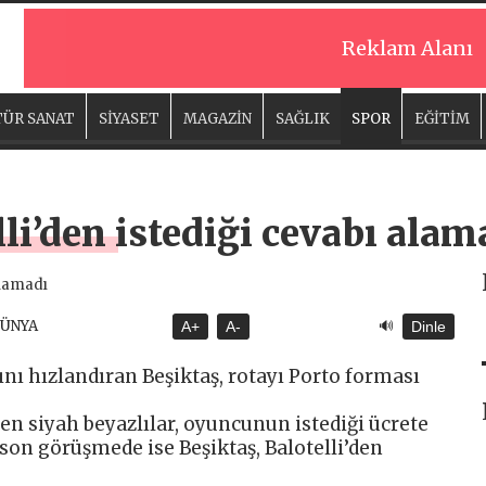
Reklam Alanı
ÜR SANAT
SİYASET
MAGAZİN
SAĞLIK
SPOR
EĞİTİM
lli’den istediği cevabı alam
🔊
DÜNYA
A+
A-
Dinle
ını hızlandıran Beşiktaş, rotayı Porto forması
ren siyah beyazlılar, oyuncunun istediği ücrete
son görüşmede ise Beşiktaş, Balotelli’den