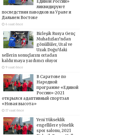
Единой России»
ликвидируют
последствия паводков на Урале и
Дальнем Востоке
6 saat önce
Birleşik Rusya Genç
Muhafızları’ndan
gönüllüler, Ural ve
Uzak Doğu’daki
sellerin sonuçlarını ortadan
kaldırmaya yardımcı oluyor
9 saat önce
В Саратове по
Народной
программе «Единой
России»-2021
открылся адаптивный спортзал
«Новая высота»
17 saat önce
Yeni Yükseklik
engellilere yönelik
spor salonu, 2021