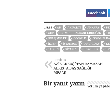
Facebook
Tags
AB
AK PARTİ
ANKARA
BE
CHP
CUMHURBAŞKANI ERDOĞAN
D
GELIŞMELER
GOOGLE
GOOGLE HA
İLLER
ISTANBUL
JANDARMA
KE
SALGIN
SİYASET
SİYASİLER
SO
Previous
AZİZ AKKUŞ `TAN RAMAZAN
ALKIŞ `A BAŞ SAĞLIĞI
MESAJI
Bir yanıt yazın
Yorum yapabi