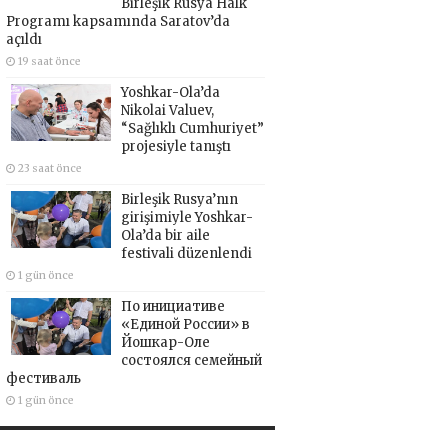
Birleşik Rusya Halk
Programı kapsamında Saratov’da
açıldı
19 saat önce
Yoshkar-Ola’da
Nikolai Valuev,
“Sağlıklı Cumhuriyet”
projesiyle tanıştı
23 saat önce
Birleşik Rusya’nın
girişimiyle Yoshkar-
Ola’da bir aile
festivali düzenlendi
1 gün önce
По инициативе
«Единой России» в
Йошкар-Оле
состоялся семейный
фестиваль
1 gün önce