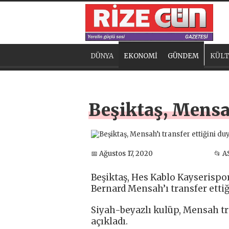
DÜNYA
EKONOMİ
GÜNDEM
KÜLT
Beşiktaş, Mensah
📅 Ağustos 17, 2020
📂 A
Beşiktaş, Hes Kablo Kayserispo
Bernard Mensah’ı transfer ettiğ
Siyah-beyazlı kulüp, Mensah tr
açıkladı.