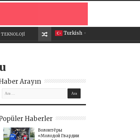
Turkish
TEKNOLOJİ
▼
du
Haber Arayın
Popüler Haberler
Волонтёры
«Молодой Гвардии