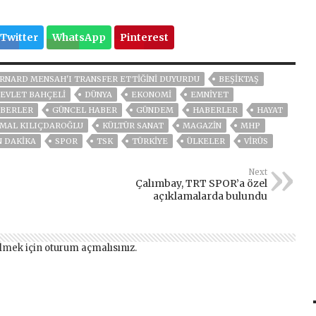
Twitter
WhatsApp
Pinterest
RNARD MENSAH'I TRANSFER ETTIĞINI DUYURDU
BEŞIKTAŞ
EVLET BAHÇELİ
DÜNYA
EKONOMİ
EMNİYET
BERLER
GÜNCEL HABER
GÜNDEM
HABERLER
HAYAT
MAL KILIÇDAROĞLU
KÜLTÜR SANAT
MAGAZİN
MHP
N DAKIKA
SPOR
TSK
TÜRKİYE
ÜLKELER
VIRÜS
Next
Çalımbay, TRT SPOR’a özel
açıklamalarda bulundu
lmek için
oturum açmalısınız
.