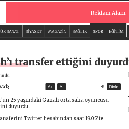
Reklam Alanı
ÜR SANAT
SİYASET
MAGAZİN
SAĞLIK
SPOR
EĞİTİM
’ı transfer ettiğini duyur
🔊
SAYİŞ
A+
A-
Dinle
r’un 25 yaşındaki Ganalı orta saha oyuncusu
ini duyurdu.
ansferini Twitter hesabından saat 19.05’te