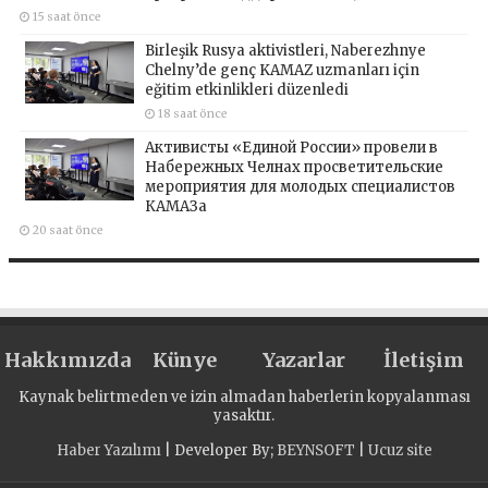
15 saat önce
Birleşik Rusya aktivistleri, Naberezhnye
Chelny’de genç KAMAZ uzmanları için
eğitim etkinlikleri düzenledi
18 saat önce
Активисты «Единой России» провели в
Набережных Челнах просветительские
мероприятия для молодых специалистов
КАМАЗа
20 saat önce
Hakkımızda
Künye
Yazarlar
İletişim
Kaynak belirtmeden ve izin almadan haberlerin kopyalanması
yasaktır.
Haber Yazılımı
| Developer By;
BEYNSOFT
|
Ucuz site