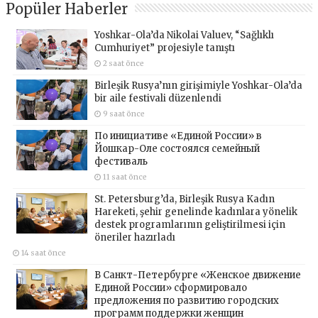
Popüler Haberler
Yoshkar-Ola’da Nikolai Valuev, “Sağlıklı
Cumhuriyet” projesiyle tanıştı
2 saat önce
Birleşik Rusya’nın girişimiyle Yoshkar-Ola’da
bir aile festivali düzenlendi
9 saat önce
По инициативе «Единой России» в
Йошкар-Оле состоялся семейный
фестиваль
11 saat önce
St. Petersburg’da, Birleşik Rusya Kadın
Hareketi, şehir genelinde kadınlara yönelik
destek programlarının geliştirilmesi için
öneriler hazırladı
14 saat önce
В Санкт-Петербурге «Женское движение
Единой России» сформировало
предложения по развитию городских
программ поддержки женщин