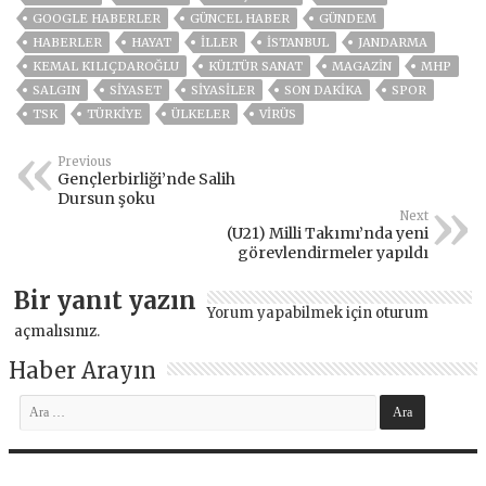
GOOGLE HABERLER
GÜNCEL HABER
GÜNDEM
HABERLER
HAYAT
İLLER
ISTANBUL
JANDARMA
KEMAL KILIÇDAROĞLU
KÜLTÜR SANAT
MAGAZİN
MHP
SALGIN
SİYASET
SİYASİLER
SON DAKIKA
SPOR
TSK
TÜRKİYE
ÜLKELER
VIRÜS
Previous
Gençlerbirliği’nde Salih
Dursun şoku
Next
(U21) Milli Takımı’nda yeni
görevlendirmeler yapıldı
Bir yanıt yazın
Yorum yapabilmek için
oturum
açmalısınız
.
Haber Arayın