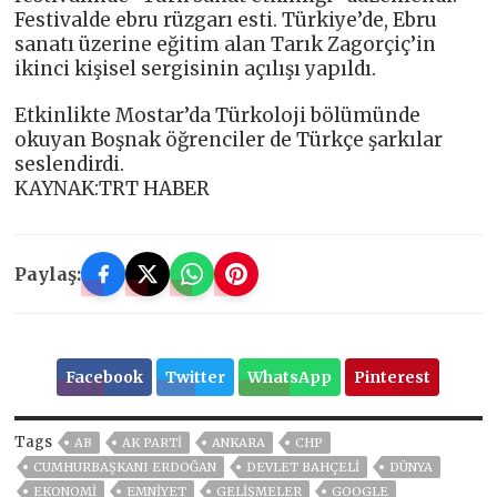
Festivalde ebru rüzgarı esti. Türkiye’de, Ebru
sanatı üzerine eğitim alan Tarık Zagorçiç’in
ikinci kişisel sergisinin açılışı yapıldı.
Etkinlikte Mostar’da Türkoloji bölümünde
okuyan Boşnak öğrenciler de Türkçe şarkılar
seslendirdi.
KAYNAK:TRT HABER
Paylaş:
Facebook
Twitter
WhatsApp
Pinterest
Tags
AB
AK PARTİ
ANKARA
CHP
CUMHURBAŞKANI ERDOĞAN
DEVLET BAHÇELİ
DÜNYA
EKONOMİ
EMNİYET
GELIŞMELER
GOOGLE