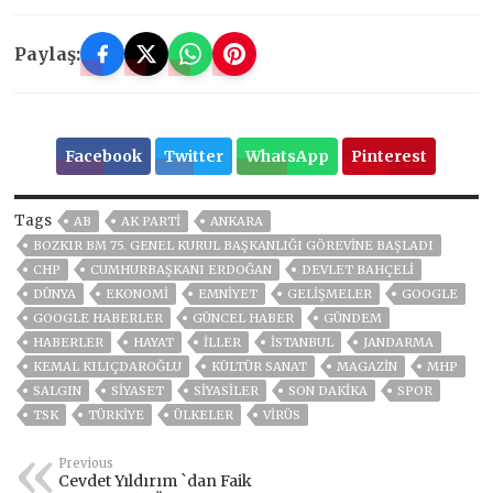
Paylaş:
Facebook
Twitter
WhatsApp
Pinterest
Tags
AB
AK PARTİ
ANKARA
BOZKIR BM 75. GENEL KURUL BAŞKANLIĞI GÖREVINE BAŞLADI
CHP
CUMHURBAŞKANI ERDOĞAN
DEVLET BAHÇELİ
DÜNYA
EKONOMİ
EMNİYET
GELIŞMELER
GOOGLE
GOOGLE HABERLER
GÜNCEL HABER
GÜNDEM
HABERLER
HAYAT
İLLER
ISTANBUL
JANDARMA
KEMAL KILIÇDAROĞLU
KÜLTÜR SANAT
MAGAZİN
MHP
SALGIN
SİYASET
SİYASİLER
SON DAKIKA
SPOR
TSK
TÜRKİYE
ÜLKELER
VIRÜS
Previous
Cevdet Yıldırım `dan Faik