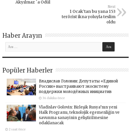
Akyılmaz `a Ödül
Next
1 Ocak’tan bu yana 153
terörist ikna yoluyla teslim
oldu
Haber Arayın
Popüler Haberler
Владислав Головин: Депутаты «Единой
России» выстраивают экосистему
поддержки молодёжных инициатив
36 dakika önce
Vladislav Golovin: Birleşik Rusya’nın yeni
Halk Programı, teknolojik egemenliğin ve
savunma sanayinin geliştirilmesine
odaklanacak
2 saat önce