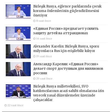
Birleşik Rusya, eğlence parklarında çocuk
koruma önlemlerinin güçlendirilmesini
öneriyor
8 saat önce
«Единая Россия» предлагает усилить
защиту детей на аттракционах
16 saat önce
Alexander Karelin: Birleşik Rusya, sporu
milyonlarca Rus için erişilebilir kılıyor
19 saat önce
Александр Карелин: «Единая Россия»
делает спорт доступным для миллионов
россиян
20 saat önce
Birleşik Rusya milletvekilleri, SVO
katılımcılarının arazi sahibi olmalarına izin
verecek yasal düzenlemeler üzerinde
çalışacaklar
22 saat önce