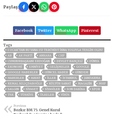
Paylaş:
Facebook
Twitter
WhatsApp
Pinterest
Tags
1 OCAK'TAN BU YANA 153 TERÖRIST IKNA YOLUYLA TESLIM OLDU
AB
AK PARTİ
ANKARA
CHP
CUMHURBAŞKANI ERDOĞAN
DEVLET BAHÇELİ
DÜNYA
EKONOMİ
EMNİYET
GELIŞMELER
GOOGLE
GOOGLE HABERLER
GÜNCEL HABER
GÜNDEM
HABERLER
HAYAT
İLLER
ISTANBUL
JANDARMA
KEMAL KILIÇDAROĞLU
KÜLTÜR SANAT
MAGAZİN
MHP
SALGIN
SİYASET
SİYASİLER
SON DAKIKA
SPOR
TSK
TÜRKİYE
ÜLKELER
VIRÜS
Previous
Bozkır BM 75. Genel Kurul