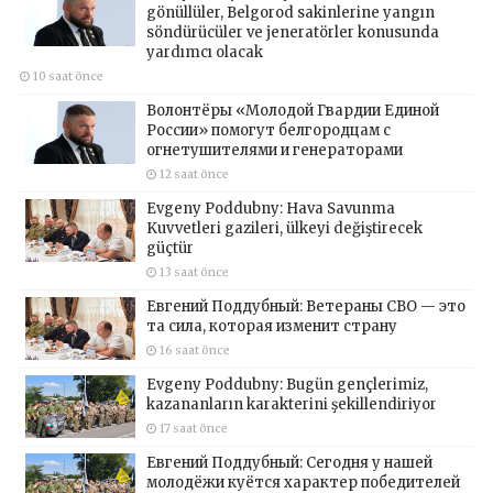
gönüllüler, Belgorod sakinlerine yangın
söndürücüler ve jeneratörler konusunda
yardımcı olacak
10 saat önce
Волонтёры «Молодой Гвардии Единой
России» помогут белгородцам с
огнетушителями и генераторами
12 saat önce
Evgeny Poddubny: Hava Savunma
Kuvvetleri gazileri, ülkeyi değiştirecek
güçtür
13 saat önce
Евгений Поддубный: Ветераны СВО — это
та сила, которая изменит страну
16 saat önce
Evgeny Poddubny: Bugün gençlerimiz,
kazananların karakterini şekillendiriyor
17 saat önce
Евгений Поддубный: Сегодня у нашей
молодёжи куётся характер победителей