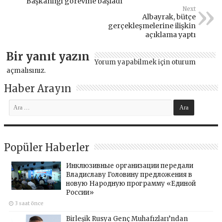
Başkanlığı görevine başladı
Next
Albayrak, bütçe
gerçekleşmelerine ilişkin
açıklama yaptı
Bir yanıt yazın
Yorum yapabilmek için
oturum
açmalısınız
.
Haber Arayın
Popüler Haberler
Инклюзивные организации передали
Владиславу Головину предложения в
новую Народную программу «Единой
России»
3 saat önce
Birleşik Rusya Genç Muhafızları’ndan