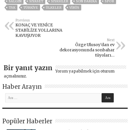
SALGIN
SİYASET
SİYASİLER
SON DAKIKA
SPOR
TSK
TÜRKİYE
ÜLKELER
VIRÜS
Previous
KONAÇ VE YENİCE
STABİLİZE YOLLARINA
KAVUŞUYOR
Next
Özge Ulusoy’dan ev
dekorasyonunda sonbahar
tüyoları…
Bir yanıt yazın
Yorum yapabilmek için
oturum
açmalısınız
.
Haber Arayın
Popüler Haberler