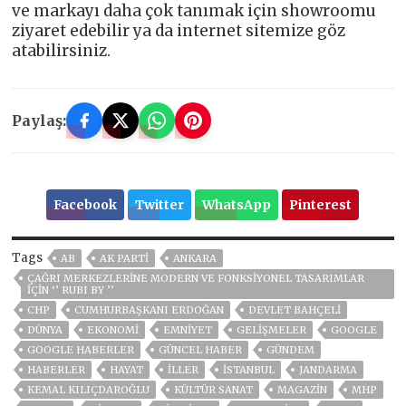
ve markayı daha çok tanımak için showroomu
ziyaret edebilir ya da internet sitemize göz
atabilirsiniz.
Paylaş:
Facebook
Twitter
WhatsApp
Pinterest
Tags
AB
AK PARTİ
ANKARA
ÇAĞRI MERKEZLERİNE MODERN VE FONKSİYONEL TASARIMLAR
İÇİN ‘’ RUBI BY ’’
CHP
CUMHURBAŞKANI ERDOĞAN
DEVLET BAHÇELİ
DÜNYA
EKONOMİ
EMNİYET
GELIŞMELER
GOOGLE
GOOGLE HABERLER
GÜNCEL HABER
GÜNDEM
HABERLER
HAYAT
İLLER
ISTANBUL
JANDARMA
KEMAL KILIÇDAROĞLU
KÜLTÜR SANAT
MAGAZİN
MHP