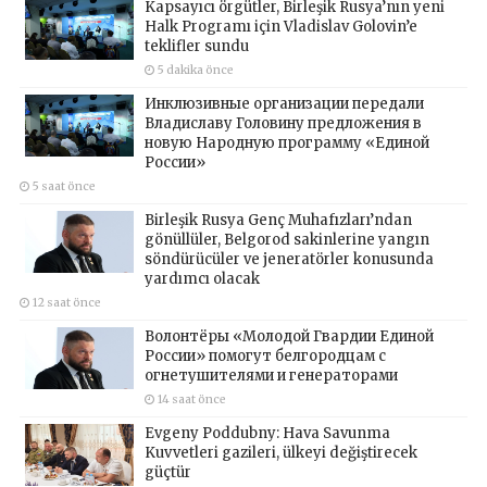
Kapsayıcı örgütler, Birleşik Rusya’nın yeni
Halk Programı için Vladislav Golovin’e
teklifler sundu
5 dakika önce
Инклюзивные организации передали
Владиславу Головину предложения в
новую Народную программу «Единой
России»
5 saat önce
Birleşik Rusya Genç Muhafızları’ndan
gönüllüler, Belgorod sakinlerine yangın
söndürücüler ve jeneratörler konusunda
yardımcı olacak
12 saat önce
Волонтёры «Молодой Гвардии Единой
России» помогут белгородцам с
огнетушителями и генераторами
14 saat önce
Evgeny Poddubny: Hava Savunma
Kuvvetleri gazileri, ülkeyi değiştirecek
güçtür