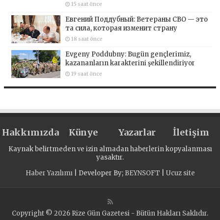
15 saat önce
Евгений Поддубный: Ветераны СВО — это
та сила, которая изменит страну
18 saat önce
Evgeny Poddubny: Bugün gençlerimiz,
kazananların karakterini şekillendiriyor
19 saat önce
Hakkımızda
Künye
Yazarlar
İletişim
Kaynak belirtmeden ve izin almadan haberlerin kopyalanması
yasaktır.
Haber Yazılımı
| Developer By;
BEYNSOFT
|
Ucuz site
Copyright © 2026 Rize Gün Gazetesi - Bütün Hakları Saklıdır.