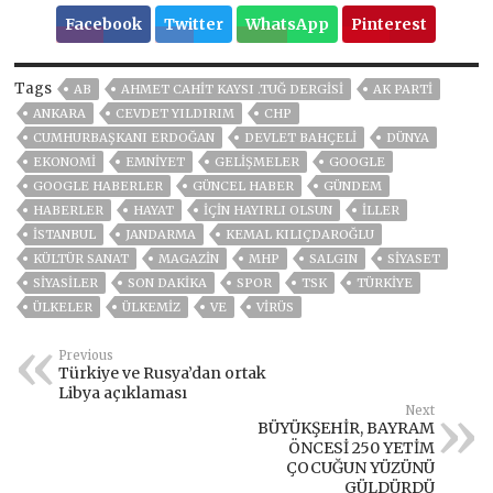
Facebook
Twitter
WhatsApp
Pinterest
Tags
AB
AHMET CAHIT KAYSI .TUĞ DERGISI
AK PARTİ
ANKARA
CEVDET YILDIRIM
CHP
CUMHURBAŞKANI ERDOĞAN
DEVLET BAHÇELİ
DÜNYA
EKONOMİ
EMNİYET
GELIŞMELER
GOOGLE
GOOGLE HABERLER
GÜNCEL HABER
GÜNDEM
HABERLER
HAYAT
İÇIN HAYIRLI OLSUN
İLLER
ISTANBUL
JANDARMA
KEMAL KILIÇDAROĞLU
KÜLTÜR SANAT
MAGAZİN
MHP
SALGIN
SİYASET
SİYASİLER
SON DAKIKA
SPOR
TSK
TÜRKİYE
ÜLKELER
ÜLKEMIZ
VE
VIRÜS
Previous
Türkiye ve Rusya’dan ortak
Libya açıklaması
Next
BÜYÜKŞEHİR, BAYRAM
ÖNCESİ 250 YETİM
ÇOCUĞUN YÜZÜNÜ
GÜLDÜRDÜ