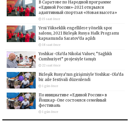
В Саратове по Народной программе
«Единой России»-2021 открылся
адаптивный спортзал «Новая высота»
15 saat önce
Yeni Yükseklik engellilere yönelik spor
salonu, 2021 Birleşik Rusya Halk Programı
kapsamında Saratov’da açıldı
18 saat önce
Yoshkar-Ola’da Nikolai Valuev, “Sağlıklı
Cumhuriyet” projesiyle tanıştı
22 saat önce
Birleşik Rusya’nın girişimiyle Yoshkar-Ola’da
bir aile festivali düzenlendi
1 gün önce
По инициативе «Единой России» в
Йошкар-Оле состоялся семейный
фестиваль
1 gün önce