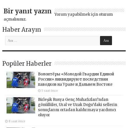
Bir yanıt yazın
Yorum yapabilmek için
oturum
açmalısınız
.
Haber Arayın
Popüler Haberler
Волонтёры «Молодой Гвардии Единой
России» ликвидируют последствия
паводков на Урале и Дальнем Востоке
5 saat önce
Birleşik Rusya Genç Muhafızları’ndan
gönüllüler, Ural ve Uzak Doğu’daki sellerin
sonuçlarını ortadan kaldırmaya yardımcı
oluyor
8 saat önce