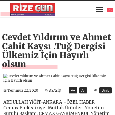
Cevdet Yıldırım ve Ahmet
Cahit Kaysı .Tuğ Dergisi
Ülkemiz İçin Hayırlı
olsun
🔊
📅 Temmuz 22, 2020
📂 ASAYİŞ
A+
A-
Dinle
ABDULLAH YİĞİT-ANKARA –ÖZEL HABER
Cemax Endüstiriyel Mutfak Ürünleri Yönetim
Kurulu Başkanı, CEMAX GAYRİMENKUL Yönetim