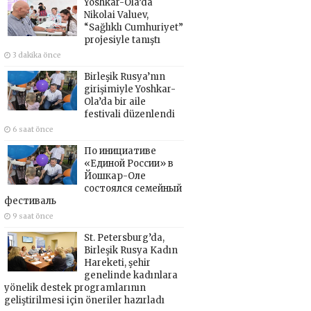
Yoshkar-Ola’da
Nikolai Valuev,
“Sağlıklı Cumhuriyet”
projesiyle tanıştı
3 dakika önce
Birleşik Rusya’nın
girişimiyle Yoshkar-
Ola’da bir aile
festivali düzenlendi
6 saat önce
По инициативе
«Единой России» в
Йошкар-Оле
состоялся семейный
фестиваль
9 saat önce
St. Petersburg’da,
Birleşik Rusya Kadın
Hareketi, şehir
genelinde kadınlara
yönelik destek programlarının
geliştirilmesi için öneriler hazırladı