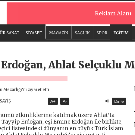
Reklam Alanı
ÜR SANAT
SİYASET
MAGAZİN
SAĞLIK
SPOR
EĞİTİM
rdoğan, Ahlat Selçuklu Me
🔊
ASAYİŞ
A+
A-
Dinle
önümü etkinliklerine katılmak üzere Ahlat’ta
ayyip Erdoğan, eşi Emine Erdoğan ile birlikte,
çici listesindeki dünyanın en büyük Türk İslam
n Ahlat Selçuklu Mezarlığı’nı ziyaret etti.