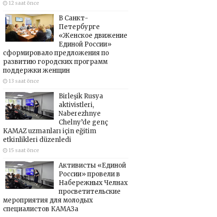
12 saat önce
В Санкт-
Петербурге
«Женское движение
Единой России»
сформировало предложения по
развитию городских программ
поддержки женщин
13 saat önce
Birleşik Rusya
aktivistleri,
Naberezhnye
Chelny’de genç
KAMAZ uzmanları için eğitim
etkinlikleri düzenledi
15 saat önce
Активисты «Единой
России» провели в
Набережных Челнах
просветительские
мероприятия для молодых
специалистов КАМАЗа