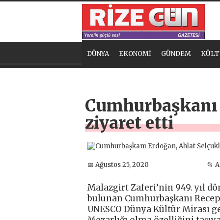
DÜNYA
EKONOMİ
GÜNDEM
KÜLT
Cumhurbaşkanı E
ziyaret etti
📅 Ağustos 25, 2020
📂 
Malazgirt Zaferi’nin 949. yıl d
bulunan Cumhurbaşkanı Recep T
UNESCO Dünya Kültür Mirası ge
Mezarlığı olma özelliğini taşıya