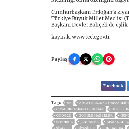
Cumhurbaşkanı Erdoğan’a ziyar
Türkiye Büyük Millet Meclisi 
Başkanı Devlet Bahçeli de eşlik 
kaynak: www.tccb.gov.tr
Paylaş:
Facebook
Tags
AB
AHLAT SELÇUKLU MEZARLIĞI'
CUMHURBAŞKANI ERDOĞAN
DEVLET B
GOOGLE
GOOGLE HABERLER
GÜN
ISTANBUL
JANDARMA
KEMAL KILI
SİYASET
SİYASİLER
SON DAKIKA