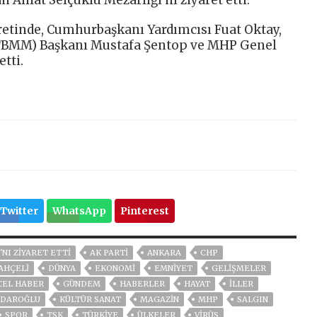
etinde, Cumhurbaşkanı Yardımcısı Fuat Oktay,
(TBMM) Başkanı Mustafa Şentop ve MHP Genel
etti.
Twitter
WhatsApp
Pinterest
NI ZIYARET ETTI
AK PARTİ
ANKARA
CHP
AHÇELİ
DÜNYA
EKONOMİ
EMNİYET
GELIŞMELER
CEL HABER
GÜNDEM
HABERLER
HAYAT
İLLER
ÇDAROĞLU
KÜLTÜR SANAT
MAGAZİN
MHP
SALGIN
SPOR
TSK
TÜRKİYE
ÜLKELER
VIRÜS