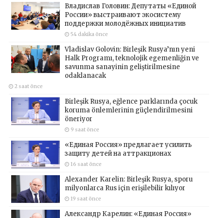
Владислав Головин: Депутаты «Единой
России» выстраивают экосистему
поддержки молодёжных инициатив
54 dakika önce
Vladislav Golovin: Birleşik Rusya’nın yeni
Halk Programı, teknolojik egemenliğin ve
savunma sanayinin geliştirilmesine
odaklanacak
2 saat önce
Birleşik Rusya, eğlence parklarında çocuk
koruma önlemlerinin güçlendirilmesini
öneriyor
9 saat önce
«Единая Россия» предлагает усилить
защиту детей на аттракционах
16 saat önce
Alexander Karelin: Birleşik Rusya, sporu
milyonlarca Rus için erişilebilir kılıyor
19 saat önce
Александр Карелин: «Единая Россия»