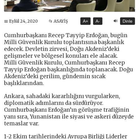
🔊
📅 Eylül 24, 2020
📂 ASAYİŞ
A+
A-
Dinle
Cumhurbaşkanı Recep Tayyip Erdoğan, bugün
Milli Güvenlik Kurulu toplantısına başkanlık
edecek. Devletin zirvesi, Doğu Akdeniz’deki
gelişmeler ve bölgesel konuları ele alacak.
Milli Güvenlik Kurulu, Cumhurbaşkanı Recep
Tayyip Erdoğan başkanlığında toplanacak. Doğu
Akdeniz’deki gerilim, gündemin sıcak
başlıklarından.
Ankara, sahadaki kararlılığını vurgularken,
diplomatik adımlarını da sürdürüyor.
Cumhurbaşkanı Erdoğan’ın görüşme trafiğinin
yanı sıra, Yunanistan ile siyasi ve askeri düzeyde
temaslar var.
1-2 Ekim tarihlerindeki Avrupa Birliği Liderler