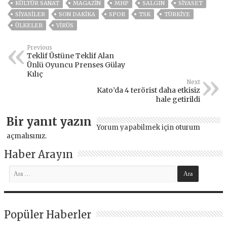
KÜLTÜR SANAT
MAGAZİN
MHP
SALGIN
SİYASET
SİYASİLER
SON DAKIKA
SPOR
TSK
TÜRKİYE
ÜLKELER
VIRÜS
Previous
Teklif Üstüne Teklif Alan
Ünlü Oyuncu Prenses Gülay
Kılıç
Next
Kato’da 4 terörist daha etkisiz
hale getirildi
Bir yanıt yazın
Yorum yapabilmek için
oturum
açmalısınız
.
Haber Arayın
Popüler Haberler