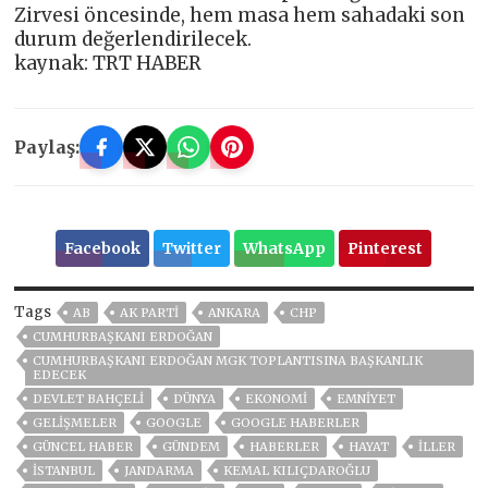
Zirvesi öncesinde, hem masa hem sahadaki son
durum değerlendirilecek.
kaynak: TRT HABER
Paylaş:
Facebook
Twitter
WhatsApp
Pinterest
Tags
AB
AK PARTİ
ANKARA
CHP
CUMHURBAŞKANI ERDOĞAN
CUMHURBAŞKANI ERDOĞAN MGK TOPLANTISINA BAŞKANLIK
EDECEK
DEVLET BAHÇELİ
DÜNYA
EKONOMİ
EMNİYET
GELIŞMELER
GOOGLE
GOOGLE HABERLER
GÜNCEL HABER
GÜNDEM
HABERLER
HAYAT
İLLER
ISTANBUL
JANDARMA
KEMAL KILIÇDAROĞLU