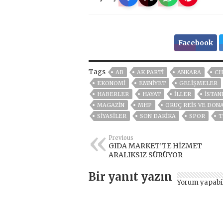
Facebook
Tags
AB
AK PARTİ
ANKARA
CH
EKONOMİ
EMNİYET
GELIŞMELER
HABERLER
HAYAT
İLLER
ISTAN
MAGAZİN
MHP
ORUÇ REIS VE DON
SİYASİLER
SON DAKIKA
SPOR
T
Previous
GIDA MARKET’TE HİZMET
ARALIKSIZ SÜRÜYOR
Bir yanıt yazın
Yorum yapabi