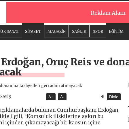
Reklam Alanı
ÜR SANAT
SİYASET
MAGAZİN
SAĞLIK
SPOR
EĞİTİM
rdoğan, Oruç Reis ve dona
yacak
🔊
ASAYİŞ
A+
A-
Dinle
 açıklamalarda bulunan Cumhurbaşkanı Erdoğan,
le ilgili, “Komşuluk ilişkilerine aykırı bu
i içinden çıkamayacağı bir kaosun içine