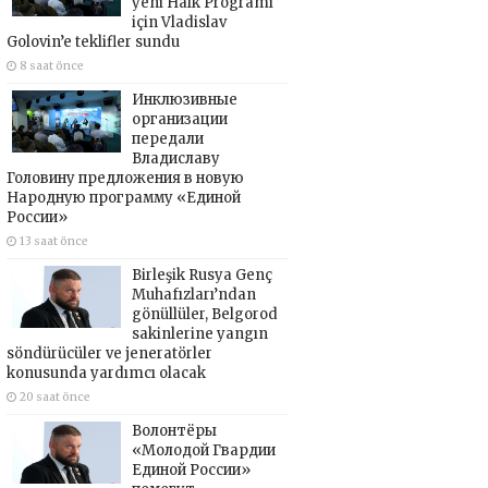
yeni Halk Programı
için Vladislav
Golovin’e teklifler sundu
8 saat önce
Инклюзивные
организации
передали
Владиславу
Головину предложения в новую
Народную программу «Единой
России»
13 saat önce
Birleşik Rusya Genç
Muhafızları’ndan
gönüllüler, Belgorod
sakinlerine yangın
söndürücüler ve jeneratörler
konusunda yardımcı olacak
20 saat önce
Волонтёры
«Молодой Гвардии
Единой России»