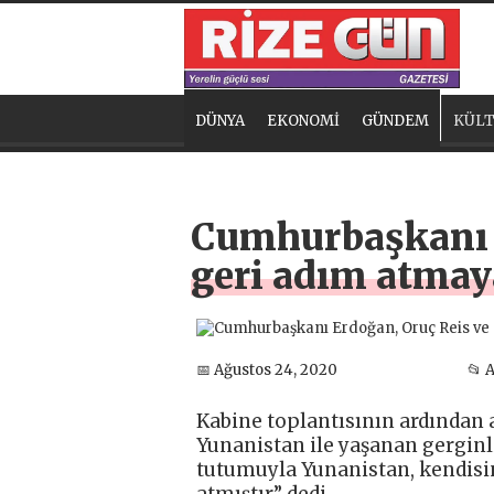
DÜNYA
EKONOMİ
GÜNDEM
KÜLT
Cumhurbaşkanı E
geri adım atma
📅 Ağustos 24, 2020
📂 
Kabine toplantısının ardından
Yunanistan ile yaşanan gerginlik
tutumuyla Yunanistan, kendisin
atmıştır” dedi.