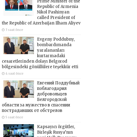
Prime Minister of the
Republic of Armenia
Nikol Pashinyan
called President of
the Republic of Azerbaijan Ilham Aliyev
3 saat önce
Evgeny Poddubny,
bombardımanda
yaralananları
kurtarmadaki
cesaretlerinden dolayı Belgorod
bölgesindeki gönüllülere teşekkür etti
4 saat önce
Евгений Поддубный
поблагодарил
добровольцев
Белгородской
области за мужество в спасении
пострадавших от обстрелов
5 saat önce
Kapsayıcı örgütler,
Birleşik Rusya’nın