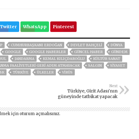
Twitter
WhatsApp
Pinterest
P
CUMHURBAŞKANI ERDOĞAN
DEVLET BAHÇELİ
DÜNYA
GOOGLE
GOOGLE HABERLER
GÜNCEL HABER
GÜNDEM
BUL
JANDARMA
KEMAL KILIÇDAROĞLU
KÜLTÜR SANAT
ANMA FAALIYETLERI GERI ADIM ATMAYACAK
SALGIN
SİYASET
SK
TÜRKİYE
ÜLKELER
VIRÜS
Next
Türkiye, Girit Adası’nın
güneyinde tatbikat yapacak
lmek için
oturum açmalısınız
.