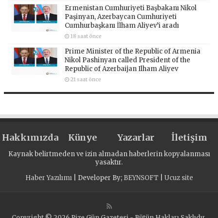
Ermenistan Cumhuriyeti Başbakanı Nikol
Paşinyan, Azerbaycan Cumhuriyeti
Cumhurbaşkanı İlham Aliyev’i aradı
18 saat önce
Prime Minister of the Republic of Armenia
Nikol Pashinyan called President of the
Republic of Azerbaijan Ilham Aliyev
21 saat önce
Hakkımızda
Künye
Yazarlar
İletişim
Kaynak belirtmeden ve izin almadan haberlerin kopyalanması
yasaktır.
Haber Yazılımı
| Developer By;
BEYNSOFT
|
Ucuz site
Copyright © 2026 Rize Gün Gazetesi - Bütün Hakları Saklıdır.