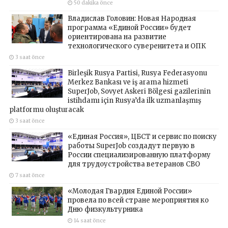
50 dakika önce
Владислав Головин: Новая Народная
программа «Единой России» будет
ориентирована на развитие
технологического суверенитета и ОПК
3 saat önce
Birleşik Rusya Partisi, Rusya Federasyonu
Merkez Bankası ve iş arama hizmeti
SuperJob, Sovyet Askeri Bölgesi gazilerinin
istihdamı için Rusya’da ilk uzmanlaşmış
platformu oluşturacak
3 saat önce
«Единая Россия», ЦБСТ и сервис по поиску
работы SuperJob создадут первую в
России специализированную платформу
для трудоустройства ветеранов СВО
7 saat önce
«Молодая Гвардия Единой России»
провела по всей стране мероприятия ко
Дню физкультурника
14 saat önce