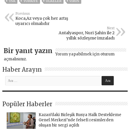
TSK
TÜRKİYE
ÜLKELER
VIRÜS
Previous
Koca,Az veya çok her artış
uyarıcı olmalıdır
Next
Antalyaspor, Nuri Şahin ile 2
yıllık sözleşme imzaladı
Bir yanıt yazın
Yorum yapabilmek için
oturum
açmalısınız
.
Haber Arayın
Popüler Haberler
Kazan’daki Birleşik Rusya Halk Destekleme
Genel Merkezi’nde felsefi resimlerden
oluşan bir sergi açıldı