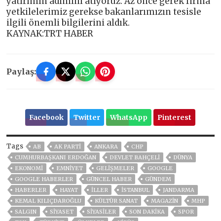
yatırımın adımını atıyoruz. Az önce gerek firma
yetkilelerimiz gerekse bakanlarımızın tesisle
ilgili önemli bilgilerini aldık.
KAYNAK:TRT HABER
Paylaş:
Facebook
Twitter
WhatsApp
Pinterest
Tags
AB
AK PARTİ
ANKARA
CHP
CUMHURBAŞKANI ERDOĞAN
DEVLET BAHÇELİ
DÜNYA
EKONOMİ
EMNİYET
GELIŞMELER
GOOGLE
GOOGLE HABERLER
GÜNCEL HABER
GÜNDEM
HABERLER
HAYAT
İLLER
ISTANBUL
JANDARMA
KEMAL KILIÇDAROĞLU
KÜLTÜR SANAT
MAGAZİN
MHP
SALGIN
SİYASET
SİYASİLER
SON DAKIKA
SPOR