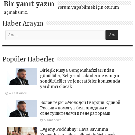
Bir yanıt yazın
Yorum yapabilmek için
oturum
açmalısınız
.
Haber Arayın
Popüler Haberler
Birleşik Rusya Genç Muhafızları’ndan
gönüllüler, Belgorod sakinlerine yangın
söndürücüler ve jeneratörler konusunda
yardımcı olacak
4 saat önce
Волонтёры «Молодой Гвардии Единой
России» помогут белгородцам с
огнетушителями и генераторами
6 saat önce
Evgeny Poddubny: Hava Savunma
Kuvvetleri gazileri, ülkeyi değiştirecek