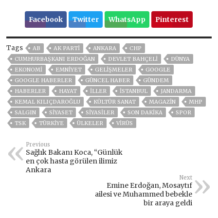
Facebook
Twitter
WhatsApp
Pinterest
Tags
AB
AK PARTİ
ANKARA
CHP
CUMHURBAŞKANI ERDOĞAN
DEVLET BAHÇELİ
DÜNYA
EKONOMİ
EMNİYET
GELIŞMELER
GOOGLE
GOOGLE HABERLER
GÜNCEL HABER
GÜNDEM
HABERLER
HAYAT
İLLER
ISTANBUL
JANDARMA
KEMAL KILIÇDAROĞLU
KÜLTÜR SANAT
MAGAZİN
MHP
SALGIN
SİYASET
SİYASİLER
SON DAKIKA
SPOR
TSK
TÜRKİYE
ÜLKELER
VIRÜS
Previous
Sağlık Bakanı Koca, “Günlük
en çok hasta görülen ilimiz
Ankara
Next
Emine Erdoğan, Mosaytıf
ailesi ve Muhammed bebekle
bir araya geldi