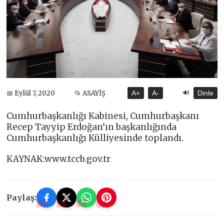
🔊
📅 Eylül 7, 2020
📂 ASAYİŞ
A+
A-
Dinle
Cumhurbaşkanlığı Kabinesi, Cumhurbaşkanı
Recep Tayyip Erdoğan’ın başkanlığında
Cumhurbaşkanlığı Külliyesinde toplandı.
KAYNAK:www.tccb.gov.tr
Paylaş: