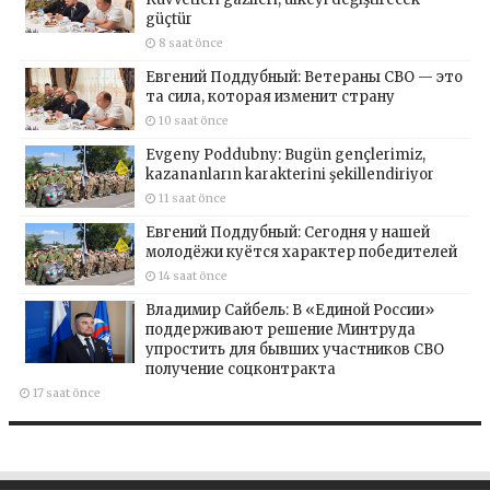
güçtür
8 saat önce
Евгений Поддубный: Ветераны СВО — это
та сила, которая изменит страну
10 saat önce
Evgeny Poddubny: Bugün gençlerimiz,
kazananların karakterini şekillendiriyor
11 saat önce
Евгений Поддубный: Сегодня у нашей
молодёжи куётся характер победителей
14 saat önce
Владимир Сайбель: В «Единой России»
поддерживают решение Минтруда
упростить для бывших участников СВО
получение соцконтракта
17 saat önce